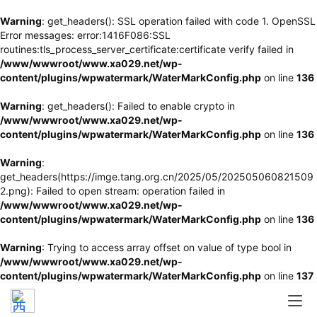
Warning
: get_headers(): SSL operation failed with code 1. OpenSSL
Error messages: error:1416F086:SSL
routines:tls_process_server_certificate:certificate verify failed in
/www/wwwroot/www.xa029.net/wp-
content/plugins/wpwatermark/WaterMarkConfig.php
on line
136
Warning
: get_headers(): Failed to enable crypto in
/www/wwwroot/www.xa029.net/wp-
content/plugins/wpwatermark/WaterMarkConfig.php
on line
136
Warning
:
get_headers(https://imge.tang.org.cn/2025/05/202505060821509
2.png): Failed to open stream: operation failed in
/www/wwwroot/www.xa029.net/wp-
content/plugins/wpwatermark/WaterMarkConfig.php
on line
136
Warning
: Trying to access array offset on value of type bool in
/www/wwwroot/www.xa029.net/wp-
content/plugins/wpwatermark/WaterMarkConfig.php
on line
137