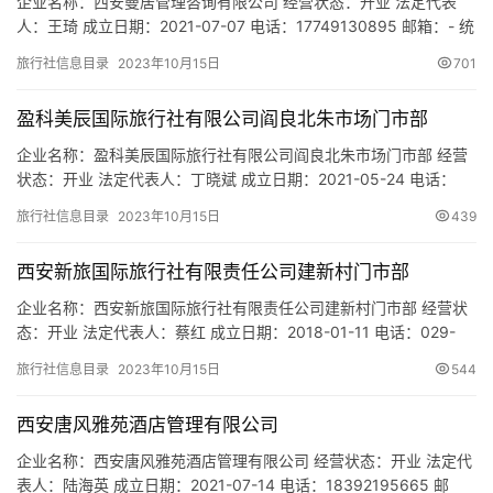
城
企业名称：西安曼居管理咨询有限公司 经营状态：开业 法定代表
人：王琦 成立日期：2021-07-07 电话：17749130895 邮箱：- 统
市
一社会信用代码：91610132MAB0XR7N3L 注册地址：陕西省西安
旅行社信息目录
2023年10月15日
701
市经济技术开发区凤城二路10号天地时代广场1幢2单元21307室 网
址：- 经营范围：一般项目：自费出国留学中介服务；个人商务服
盈科美辰国际旅行社有限公司阎良北朱市场门市部
务；采购代理服…
企业名称：盈科美辰国际旅行社有限公司阎良北朱市场门市部 经营
状态：开业 法定代表人：丁晓斌 成立日期：2021-05-24 电话：
18729259424 邮箱：550255452@qq.com 统一社会信用代码：
旅行社信息目录
2023年10月15日
439
91610114MAB0WFDL7Y 注册地址：陕西省西安市阎良区新华路街
道办农飞路南侧北朱市场北门向东第四间 网址：- 经营范围：一般
西安新旅国际旅行社有限责任公司建新村门市部
项目：旅行社…
企业名称：西安新旅国际旅行社有限责任公司建新村门市部 经营状
态：开业 法定代表人：蔡红 成立日期：2018-01-11 电话：029-
86690158 邮箱：949455235@qq.com 统一社会信用代码：
旅行社信息目录
2023年10月15日
544
91610135MA6UQ2PA38 注册地址：陕西省西安市莲湖区建新村
204号 网址：- 经营范围：为设立社招徕游客提供宣传咨询服务(依
西安唐风雅苑酒店管理有限公司
法须经批准的…
企业名称：西安唐风雅苑酒店管理有限公司 经营状态：开业 法定代
表人：陆海英 成立日期：2021-07-14 电话：18392195665 邮