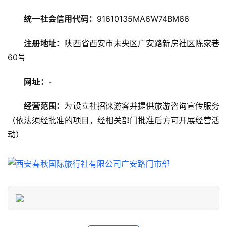
攻
略
统一社会信用代码：
91610135MA6W74BM66
注册地址：
陕西省西安市未央区广安路新房社区陈家巷
美
食
60号
特
产
网址：
-
经营范围：
为设立社招徕游客并提供旅游咨询宣传服务
热
（依法须经批准的项目，经相关部门批准后方可开展经营活
门
景
动）
点
旅
游
信
息
登录
注册