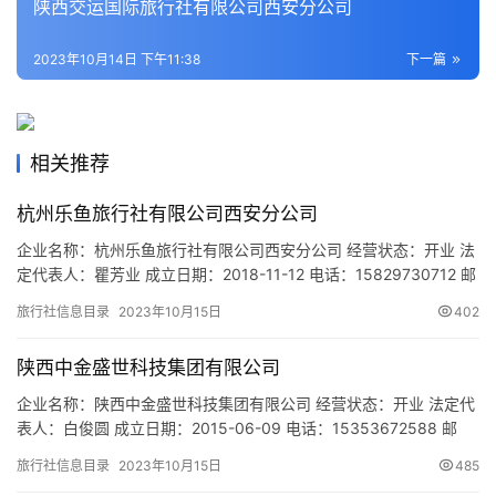
陕西交运国际旅行社有限公司西安分公司
活
2023年10月14日 下午11:38
下一篇
旅
游
城
市
相关推荐
杭州乐鱼旅行社有限公司西安分公司
企业名称：杭州乐鱼旅行社有限公司西安分公司 经营状态：开业 法
定代表人：瞿芳业 成立日期：2018-11-12 电话：15829730712 邮
箱：516654463@qq.com 统一社会信用代码：
旅行社信息目录
2023年10月15日
402
91610112MA6W6PU76R 注册地址：陕西省西安市未央区未央路
80号盛龙广场3号楼2单元1002室 网址：- 经营范围：为设立社招徕
陕西中金盛世科技集团有限公司
游客提供宣传、咨询…
企业名称：陕西中金盛世科技集团有限公司 经营状态：开业 法定代
表人：白俊圆 成立日期：2015-06-09 电话：15353672588 邮
箱：15353672588@163.com 统一社会信用代码：
旅行社信息目录
2023年10月15日
485
916101323338173185 注册地址：陕西省西安市未央区太华路与