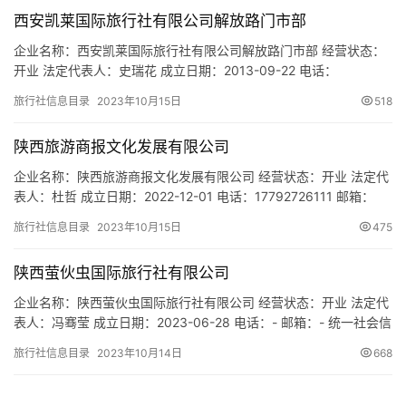
永信路东北角安徽大厦12层1201室 网址：www.司法辅助.中国 经营
西安凯莱国际旅行社有限公司解放路门市部
范围：一般项…
企业名称：西安凯莱国际旅行社有限公司解放路门市部 经营状态：
开业 法定代表人：史瑞花 成立日期：2013-09-22 电话：
13991911616 邮箱：1567317@qq.com 统一社会信用代码：
旅行社信息目录
2023年10月15日
518
91610102MA6U2TXC3M 注册地址：西安市新城区解放路280号富
驿时尚酒店大厅西 网址：- 经营范围：一般经营项目：为设立社招
陕西旅游商报文化发展有限公司
徕游客提供咨询、宣传…
企业名称：陕西旅游商报文化发展有限公司 经营状态：开业 法定代
表人：杜哲 成立日期：2022-12-01 电话：17792726111 邮箱：
lysb812@sina.com 统一社会信用代码：91610132MAC5KNPT1D
旅行社信息目录
2023年10月15日
475
注册地址：陕西省西安市经济技术开发区北二环西段农资大厦12楼
1206室 网址：www.wuxingnews.com 经营范围：一…
陕西萤伙虫国际旅行社有限公司
企业名称：陕西萤伙虫国际旅行社有限公司 经营状态：开业 法定代
表人：冯骞莹 成立日期：2023-06-28 电话：- 邮箱：- 统一社会信
用代码：91610112MACPDKWJ6C 注册地址：陕西省西安市未央区
旅行社信息目录
2023年10月14日
668
常春二路浪琴湾小区8栋2单元1层20102室 网址：- 经营范围：一般
项目：旅行社服务网点旅游招徕、咨询服务；信息咨询服务（不含
许可类信息咨询服务）…