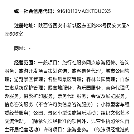
讯
统一社会信用代码：
91610113MACKTDUCX5
旅
注册地址：
陕西省西安市新城区东五路83号民安大厦A
游
座606室
攻
略
网址：
-
美
经营范围：
一般项目：旅行社服务网点旅游招徕、咨询
食
服务；旅游开发项目策划咨询；旅客票务代理；城市公园管
特
理；游览景区管理；名胜风景区管理；森林公园管理；自然
产
生态系统保护管理；露营地服务；游乐园服务；商务代理代
办服务；摄影扩印服务；票务代理服务；会议及展览服务；
热
信息咨询服务（不含许可类信息咨询服务）；小微型客车租
门
景
赁经营服务；公园、景区小型设施娱乐活动；组织文化艺术
点
交流活动。（除依法须经批准的项目外，凭营业执照依法自
主开展经营活动）许可项目：旅游业务。（依法须经批准的