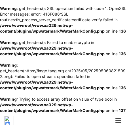
Warning
: get_headers(): SSL operation failed with code 1. OpenSSL
Error messages: error:1416F086:SSL
routines:tls_process_server_certificate:certificate verify failed in
/www/wwwroot/www.xa029.net/wp-
content/plugins/wpwatermark/WaterMarkConfig.php
on line
136
Warning
: get_headers(): Failed to enable crypto in
/www/wwwroot/www.xa029.net/wp-
content/plugins/wpwatermark/WaterMarkConfig.php
on line
136
Warning
:
get_headers(https://imge.tang.org.cn/2025/05/202505060821509
2.png): Failed to open stream: operation failed in
/www/wwwroot/www.xa029.net/wp-
content/plugins/wpwatermark/WaterMarkConfig.php
on line
136
Warning
: Trying to access array offset on value of type bool in
/www/wwwroot/www.xa029.net/wp-
content/plugins/wpwatermark/WaterMarkConfig.php
on line
137