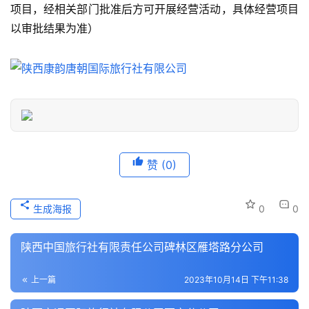
旅
项目，经相关部门批准后方可开展经营活动，具体经营项目
游
以审批结果为准）
信
息
登录
注册
历
史
文
化
赞
(0)
导
游
生成海报
0
0
之
家
陕西中国旅行社有限责任公司碑林区雁塔路分公司
本
上一篇
2023年10月14日 下午11:38
地
生