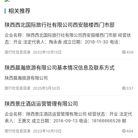
游
相关推荐
城
市
陕西西北国际旅行社有限公司西安鼓楼西门市部
企业名称：陕西西北国际旅行社有限公司西安鼓楼西门市部 经营状
态：开业 法定代表人：陶永香 成立日期：2018-11-30 电话：
19909262007 邮箱：hlkt168@163.com 统一社会信用代码：
旅行社信息目录
2023年10月15日
406
91610135MA6W8K8E0F 注册地址：陕西省西安市莲湖区北院门1
号 网址：- 经营范围：为设立社招徕游客提供宣传咨询服务(依法须
陕西晨瀚旅游有限公司基本情况信息及联系方式
经批准的项目，…
陕西晨瀚旅游有限公司
旅行社信息目录
2025年5月30日
337
陕西景庄酒店运营管理有限公司
企业名称：陕西景庄酒店运营管理有限公司 经营状态：开业 法定代
表人：王惠文 成立日期：2016-09-13 电话：18166666528 邮
箱：625995355@qq.com 统一社会信用代码：
旅行社信息目录
2023年10月15日
464
91610116MA6TYQHN79 注册地址：西安市长安区五台街道留村