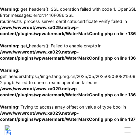
Warning
: get_headers(): SSL operation failed with code 1. OpenSSL
Error messages: error:1416F086:SSL
routines:tls_process_server_certificate:certificate verify failed in
/www/wwwroot/www.xa029.net/wp-
content/plugins/wpwatermark/WaterMarkConfig.php
on line
136
Warning
: get_headers(): Failed to enable crypto in
/www/wwwroot/www.xa029.net/wp-
content/plugins/wpwatermark/WaterMarkConfig.php
on line
136
Warning
:
get_headers(https://imge.tang.org.cn/2025/05/202505060821509
2.png): Failed to open stream: operation failed in
/www/wwwroot/www.xa029.net/wp-
content/plugins/wpwatermark/WaterMarkConfig.php
on line
136
Warning
: Trying to access array offset on value of type bool in
/www/wwwroot/www.xa029.net/wp-
content/plugins/wpwatermark/WaterMarkConfig.php
on line
137