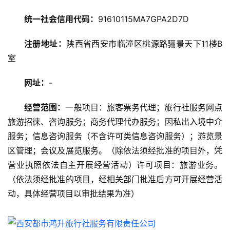
游
统一社会信用代码：
91610115MA7GPA2D7D
攻
略
注册地址：
陕西省西安市临潼区桃源路骊景天下11楼B
室
美
食
网址：
-
特
产
经营范围：
一般项目：旅客票务代理；旅行社服务网点
旅游招徕、咨询服务；商务代理代办服务；因私出入境中介
热
服务；信息咨询服务（不含许可类信息咨询服务）；游览景
门
区管理；会议及展览服务。（除依法须经批准的项目外，凭
景
点
营业执照依法自主开展经营活动）许可项目：旅游业务。
（依法须经批准的项目，经相关部门批准后方可开展经营活
旅
动，具体经营项目以审批结果为准）
游
信
息