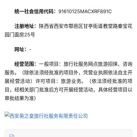
旅
游
统一社会信用代码：
91610125MACXRF891C
攻
略
注册地址：
陕西省西安市鄠邑区甘亭街道教堂路秦宝花
园门面房25号
美
食
网址：
-
特
产
经营范围：
一般项目：旅行社服务网点旅游招徕、咨询
服务。（除依法须经批准的项目外，凭营业执照依法自主开
热
展经营活动）许可项目：旅游业务。（依法须经批准的项
门
目，经相关部门批准后方可开展经营活动，具体经营项目以
景
审批结果为准）
点
旅
游
信