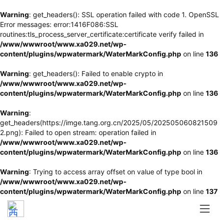
Warning
: get_headers(): SSL operation failed with code 1. OpenSSL
Error messages: error:1416F086:SSL
routines:tls_process_server_certificate:certificate verify failed in
/www/wwwroot/www.xa029.net/wp-
content/plugins/wpwatermark/WaterMarkConfig.php
on line
136
Warning
: get_headers(): Failed to enable crypto in
/www/wwwroot/www.xa029.net/wp-
content/plugins/wpwatermark/WaterMarkConfig.php
on line
136
Warning
:
get_headers(https://imge.tang.org.cn/2025/05/202505060821509
2.png): Failed to open stream: operation failed in
/www/wwwroot/www.xa029.net/wp-
content/plugins/wpwatermark/WaterMarkConfig.php
on line
136
Warning
: Trying to access array offset on value of type bool in
/www/wwwroot/www.xa029.net/wp-
content/plugins/wpwatermark/WaterMarkConfig.php
on line
137