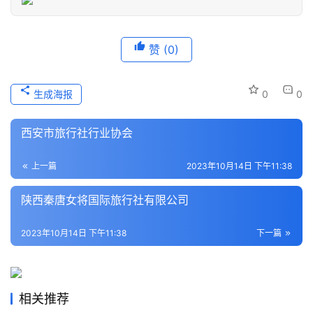
息
登录
注册
历
赞
(0)
史
文
化
生成海报
0
0
导
西安市旅行社行业协会
游
之
上一篇
2023年10月14日 下午11:38
家
陕西秦唐女将国际旅行社有限公司
本
2023年10月14日 下午11:38
下一篇
地
生
活
相关推荐
旅