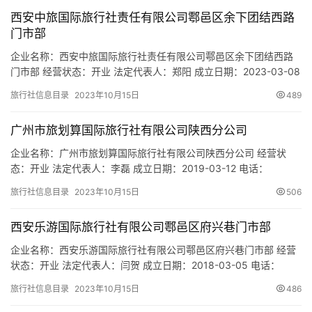
游
西安中旅国际旅行社责任有限公司鄠邑区余下团结西路
城
门市部
市
企业名称：西安中旅国际旅行社责任有限公司鄠邑区余下团结西路
门市部 经营状态：开业 法定代表人：郑阳 成立日期：2023-03-08
电话：- 邮箱：- 统一社会信用代码：91610125MAC9H2XJ0A 注
旅行社信息目录
2023年10月15日
489
册地址：陕西省西安市鄠邑区余下村文化宫对面中心南街115号 网
址：- 经营范围：一般项目：旅行社服务网点旅游招徕、咨询服务。
广州市旅划算国际旅行社有限公司陕西分公司
（除依法须经批准的项目外，…
企业名称：广州市旅划算国际旅行社有限公司陕西分公司 经营状
态：开业 法定代表人：李磊 成立日期：2019-03-12 电话：
13826227283 邮箱：2632271589@qq.com 统一社会信用代码：
旅行社信息目录
2023年10月15日
506
91610131MA6WHF6E3C 注册地址：陕西省西安市莲湖区北关正街
50号静安广场2号楼1201 网址：- 经营范围：向游客提供旅游、交
西安乐游国际旅行社有限公司鄠邑区府兴巷门市部
通、住宿、…
企业名称：西安乐游国际旅行社有限公司鄠邑区府兴巷门市部 经营
状态：开业 法定代表人：闫贺 成立日期：2018-03-05 电话：
15909294714 邮箱：26545196@qq.com 统一社会信用代码：
旅行社信息目录
2023年10月15日
486
91610125MA6UQYU35Q 注册地址：西安市鄠邑区府兴巷8号 网
址：- 经营范围：为设立社招徕游客提供宣传咨询服务。(依法须经