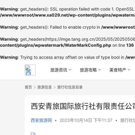
Warning
: get_headers(): SSL operation failed with code 1. OpenSSL 
/www/wwwroot/www.xa029.net/wp-content/plugins/wpwaterma
Warning
: get_headers(): Failed to enable crypto in
/www/wwwroot/
Warning
: get_headers(https://imge.tang.org.cn/2025/05/202505060
content/plugins/wpwatermark/WaterMarkConfig.php
on line
136
Warning
: Trying to access array offset on value of type bool in
/ww
旅游资讯
旅游攻略
美食特产
首页
旅游信息
旅行社信息目录
西安青旅国际旅行社有限责任公
西安旅游网
•
2023年10月14日 下午11:37
•
旅行社