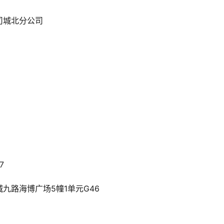
司城北分公司
7
九路海博广场5幢1单元G46