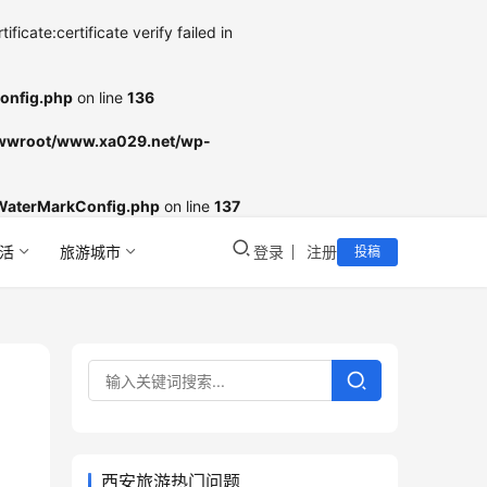
cate:certificate verify failed in
onfig.php
on line
136
wroot/www.xa029.net/wp-
WaterMarkConfig.php
on line
137
活
旅游城市
登录
注册
投稿
西安旅游热门问题