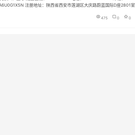
0131MA6U0G1X5N 注册地址：陕西省西安市莲湖区大庆路蔚蓝国际D座2801室
务；婚庆礼仪服务；企…
475
0
0