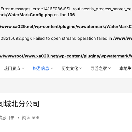
Error messages: error:1416F086:SSL routines:tls_process_server_certifi
rk/WaterMarkConfig.php
on line
136
www.xa029.net/wp-content/plugins/wpwatermark/WaterMarkC
8215092.png): Failed to open stream: operation failed in
/www/ww
w/wwwroot/www.xa029.net/wp-content/plugins/wpwatermark/
热门景点
旅游信息
历史文化
导游之家
本地生
司城北分公司
信息目录
•
阅读 506