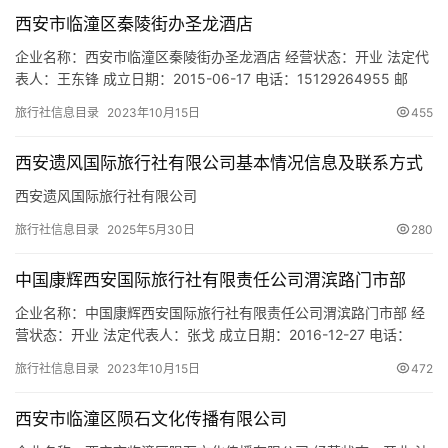
航华府1号楼10106号 网址：- 经营范围：房屋租赁;保洁服务;快递
西安市临潼区秦陵街办圣龙酒店
代收服务;房…
企业名称：西安市临潼区秦陵街办圣龙酒店 经营状态：开业 法定代
表人：王东锋 成立日期：2015-06-17 电话：15129264955 邮
箱：- 统一社会信用代码：92610115MA6UM2HK23 注册地址：西
旅行社信息目录
2023年10月15日
455
安市临潼区秦陵街办胡王小区 网址：- 经营范围：一般项目：酒店
管理；餐饮管理；会议及展览服务；旅行社服务网点旅游招徕、咨
西安遗风国际旅行社有限公司基本情况信息及联系方式
询服务；商务代理代办服务…
西安遗风国际旅行社有限公司
旅行社信息目录
2025年5月30日
280
中国康辉西安国际旅行社有限责任公司渭滨路门市部
企业名称：中国康辉西安国际旅行社有限责任公司渭滨路门市部 经
营状态：开业 法定代表人：张戈 成立日期：2016-12-27 电话：
029-85367152 邮箱：1950786978@qq.com 统一社会信用代
旅行社信息目录
2023年10月15日
472
码：91610135MA6U0XDLXK 注册地址：陕西省西安市未央区渭滨
路381号内 网址：- 经营范围：一般经营项目：为设立社招徕游客提
西安市临潼区陨石文化传播有限公司
供宣传咨…