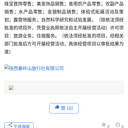
点
珠宝首饰零售；美发饰品销售；食用农产品零售；农副产品
销售；水产品零售；金银制品销售；体验式拓展活动及策
旅
划；露营地服务；自然科学研究和试验发展。（除依法须经
游
批准的项目外，凭营业执照依法自主开展经营活动）许可项
信
目：旅游业务；住宿服务。（依法须经批准的项目，经相关
息
登录
注册
部门批准后方可开展经营活动，具体经营项目以审批结果为
准）
历
史
文
化
导
游
之
赞
(0)
家
生成海报
0
0
本