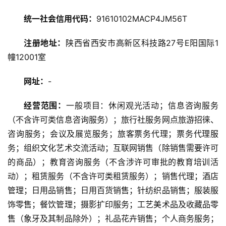
旅
游
统一社会信用代码：
91610102MACP4JM56T
资
讯
注册地址：
陕西省西安市高新区科技路27号E阳国际1
幢12001室
旅
游
网址：
-
攻
略
经营范围：
一般项目：休闲观光活动；信息咨询服务
（不含许可类信息咨询服务）；旅行社服务网点旅游招徕、
美
咨询服务；会议及展览服务；旅客票务代理；票务代理服
食
务；组织文化艺术交流活动；互联网销售（除销售需要许可
特
的商品）；教育咨询服务（不含涉许可审批的教育培训活
产
动）；租赁服务（不含许可类租赁服务）；销售代理；酒店
管理；日用品销售；日用百货销售；针纺织品销售；服装服
热
饰零售；餐饮管理；摄影扩印服务；工艺美术品及收藏品零
门
售（象牙及其制品除外）；礼品花卉销售；个人商务服务；
景