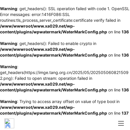
Warning
: get_headers(): SSL operation failed with code 1. OpenSSL
Error messages: error:1416F086:SSL
routines:tls_process_server_certificate:certificate verify failed in
/www/wwwroot/www.xa029.net/wp-
content/plugins/wpwatermark/WaterMarkConfig.php
on line
136
Warning
: get_headers(): Failed to enable crypto in
/www/wwwroot/www.xa029.net/wp-
content/plugins/wpwatermark/WaterMarkConfig.php
on line
136
Warning
:
get_headers(https://imge.tang.org.cn/2025/05/202505060821509
2.png): Failed to open stream: operation failed in
/www/wwwroot/www.xa029.net/wp-
content/plugins/wpwatermark/WaterMarkConfig.php
on line
136
Warning
: Trying to access array offset on value of type bool in
/www/wwwroot/www.xa029.net/wp-
content/plugins/wpwatermark/WaterMarkConfig.php
on line
137