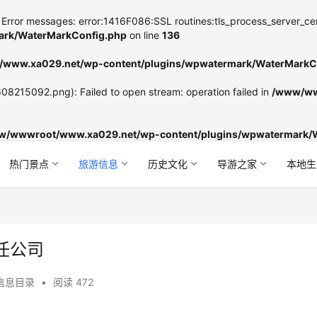
Error messages: error:1416F086:SSL routines:tls_process_server_certifi
rk/WaterMarkConfig.php
on line
136
www.xa029.net/wp-content/plugins/wpwatermark/WaterMarkC
8215092.png): Failed to open stream: operation failed in
/www/ww
w/wwwroot/www.xa029.net/wp-content/plugins/wpwatermark/
热门景点
旅游信息
历史文化
导游之家
本地生
任公司
信息目录
•
阅读 472