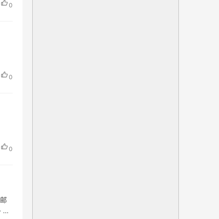
0
0
0
 邮
 经