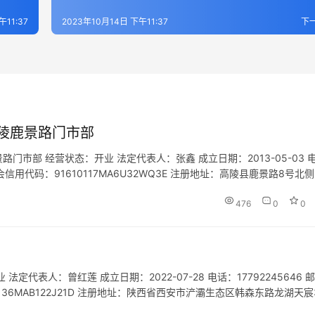
午11:37
2023年10月14日 下午11:37
下
陵鹿景路门市部
市部 经营状态：开业 法定代表人：张鑫 成立日期：2013-05-03 
统一社会信用代码：91610117MA6U32WQ3E 注册地址：高陵县鹿景路8号北
宣传咨询服务。（依法须经批准…
476
0
0
表人：曾红莲 成立日期：2022-07-28 电话：17792245646 邮
10136MAB122J21D 注册地址：陕西省西安市浐灞生态区韩森东路龙湖天宸
游开发项目策划咨询；信…