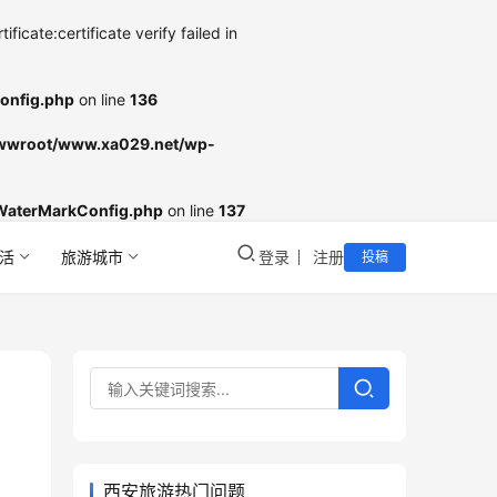
cate:certificate verify failed in
onfig.php
on line
136
wroot/www.xa029.net/wp-
WaterMarkConfig.php
on line
137
活
旅游城市
登录
注册
投稿
西安旅游热门问题