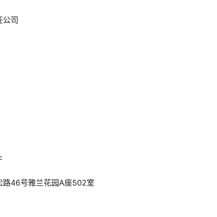
任公司
F
路46号雅兰花园A座502室