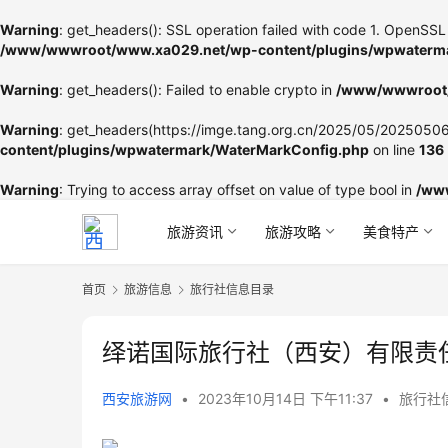
Warning
: get_headers(): SSL operation failed with code 1. OpenSSL 
/www/wwwroot/www.xa029.net/wp-content/plugins/wpwaterma
Warning
: get_headers(): Failed to enable crypto in
/www/wwwroot/
Warning
: get_headers(https://imge.tang.org.cn/2025/05/202505060
content/plugins/wpwatermark/WaterMarkConfig.php
on line
136
Warning
: Trying to access array offset on value of type bool in
/ww
旅游资讯
旅游攻略
美食特产
首页
旅游信息
旅行社信息目录
绎诺国际旅行社（西安）有限责
西安旅游网
•
2023年10月14日 下午11:37
•
旅行社