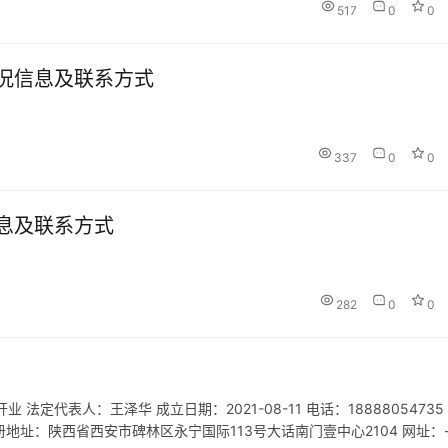
517
0
0
况信息及联系方式
337
0
0
息及联系方式
282
0
0
定代表人：王泽华 成立日期：2021-08-11 电话：18888054735
P 注册地址：陕西省西安市碑林区永宁国际113号大话南门壹中心2104 网址：-