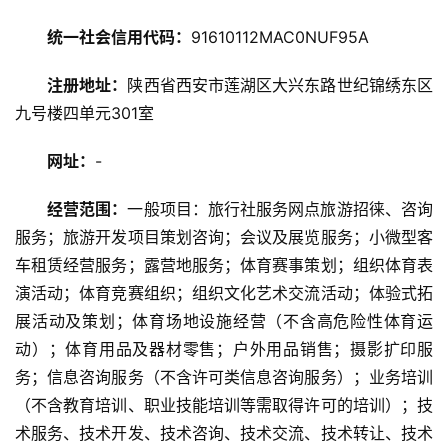
统一社会信用代码：
91610112MAC0NUF95A
旅
游
注册地址：
陕西省西安市莲湖区大兴东路世纪锦绣东区
资
九号楼四单元301室
讯
网址：
-
旅
游
经营范围：
一般项目：旅行社服务网点旅游招徕、咨询
攻
服务；旅游开发项目策划咨询；会议及展览服务；小微型客
略
车租赁经营服务；露营地服务；体育赛事策划；组织体育表
演活动；体育竞赛组织；组织文化艺术交流活动；体验式拓
美
展活动及策划；体育场地设施经营（不含高危险性体育运
食
动）；体育用品及器材零售；户外用品销售；摄影扩印服
特
务；信息咨询服务（不含许可类信息咨询服务）；业务培训
产
（不含教育培训、职业技能培训等需取得许可的培训）；技
术服务、技术开发、技术咨询、技术交流、技术转让、技术
热