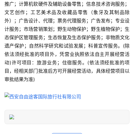
推广；计算机软硬件及辅助设备零售；信息技术咨询服务；
门
景
文艺创作；工艺美术品及收藏品零售（象牙及其制品除
点
外）；广告设计、代理；票务代理服务；广告发布；专业设
计服务；市场营销策划；野生动物保护；野生植物保护；生
旅
态保护区管理服务；生态恢复及生态保护服务；非物质文化
游
遗产保护；自然科学研究和试验发展；科普宣传服务。(除
信
依法须经批准的项目外，凭营业执照依法自主开展经营活
息
登录
注册
动)许可项目：旅游业务；住宿服务。(依法须经批准的项
目，经相关部门批准后方可开展经营活动，具体经营项目以
历
审批结果为准)
史
文
化
导
游
之
家