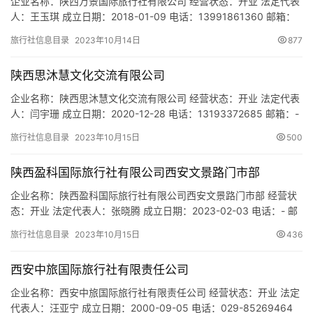
企业名称：陕西万景国际旅行社有限公司 经营状态：开业 法定代表
人：王玉琪 成立日期：2018-01-09 电话：13991861360 邮箱：
286393251@qq.com 统一社会信用代码：
旅行社信息目录
2023年10月14日
877
91610103MA6UQ098XD 注册地址：陕西省西安市碑林区环城南
路东段1号附1号101室 网址：- 经营范围：入境旅游服务；国内旅游
陕西思沐慧文化交流有限公司
服务；代办签证；票务代理；…
企业名称：陕西思沐慧文化交流有限公司 经营状态：开业 法定代表
人：闫宇珊 成立日期：2020-12-28 电话：13193372685 邮箱：-
统一社会信用代码：91610103MAB0PJF35K 注册地址：陕西省西
旅行社信息目录
2023年10月15日
500
安市碑林区文昌门外文艺北路109号中联颐华苑A座203 网址：- 经
营范围：一般项目：业务培训（不含教育培训、职业技能培训等需
陕西盈科国际旅行社有限公司西安文景路门市部
取得许可的培训…
企业名称：陕西盈科国际旅行社有限公司西安文景路门市部 经营状
态：开业 法定代表人：张晓腾 成立日期：2023-02-03 电话：- 邮
箱：- 统一社会信用代码：91610135MAC87H9N6B 注册地址：陕
旅行社信息目录
2023年10月15日
436
西省西安市未央区二环北路18号金桥太阳岛太阳岛7幢1单元0105室
网址：- 经营范围：一般项目：旅行社服务网点旅游招徕、咨询服
西安中旅国际旅行社有限责任公司
务。(除依法须经批准的…
企业名称：西安中旅国际旅行社有限责任公司 经营状态：开业 法定
代表人：汪亚宁 成立日期：2000-09-05 电话：029-85269464