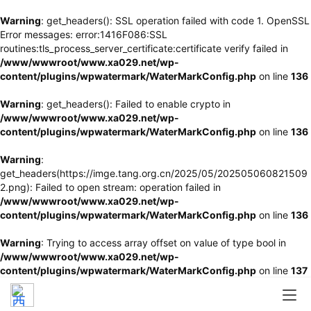
Warning
: get_headers(): SSL operation failed with code 1. OpenSSL
Error messages: error:1416F086:SSL
routines:tls_process_server_certificate:certificate verify failed in
/www/wwwroot/www.xa029.net/wp-
content/plugins/wpwatermark/WaterMarkConfig.php
on line
136
Warning
: get_headers(): Failed to enable crypto in
/www/wwwroot/www.xa029.net/wp-
content/plugins/wpwatermark/WaterMarkConfig.php
on line
136
Warning
:
get_headers(https://imge.tang.org.cn/2025/05/202505060821509
2.png): Failed to open stream: operation failed in
/www/wwwroot/www.xa029.net/wp-
content/plugins/wpwatermark/WaterMarkConfig.php
on line
136
Warning
: Trying to access array offset on value of type bool in
/www/wwwroot/www.xa029.net/wp-
content/plugins/wpwatermark/WaterMarkConfig.php
on line
137