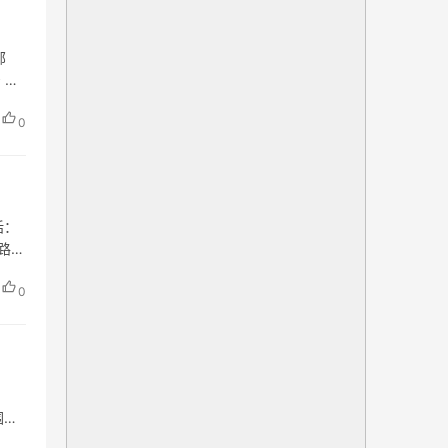
邮
 网
0
话：
新路
0
围：