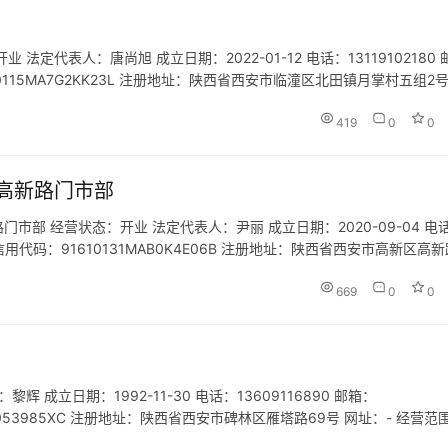
代表人：唐尚旭 成立日期：2022-01-12 电话：13119102180 
610115MA7G2KK23L 注册地址：陕西省西安市临潼区北田镇月掌村五组2号
术咨询、技术交流、技术…
419
0
0
高新路门市部
部 经营状态：开业 法定代表人：尹丽 成立日期：2020-09-04 电
一社会信用代码：91610131MAB0K4E06B 注册地址：陕西省西安市高新区高
围：一般项目：旅行社服…
669
0
0
成立日期：1992-11-30 电话：13609116890 邮箱：
022053985XC 注册地址：陕西省西安市碑林区雁塔路69号 网址：- 经营范
经相关部门批准后方可开展经营活动）