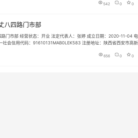
542
0
0
丈八四路门市部
市部 经营状态：开业 法定代表人：张婷 成立日期：2020-11-04 电
om 统一社会信用代码：91610131MAB0LEK583 注册地址：陕西省西安市高
ww.zt88…
656
0
0