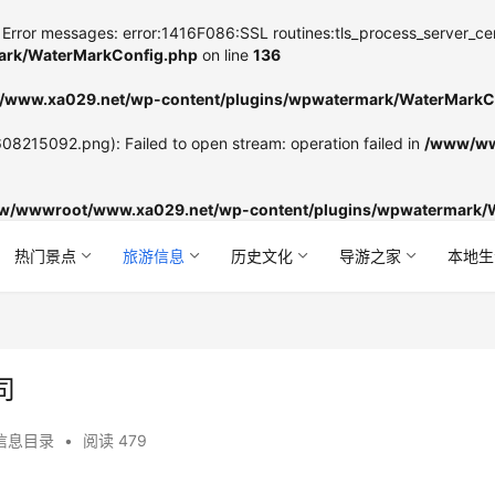
Error messages: error:1416F086:SSL routines:tls_process_server_certifi
rk/WaterMarkConfig.php
on line
136
www.xa029.net/wp-content/plugins/wpwatermark/WaterMarkC
8215092.png): Failed to open stream: operation failed in
/www/ww
w/wwwroot/www.xa029.net/wp-content/plugins/wpwatermark/
热门景点
旅游信息
历史文化
导游之家
本地生
司
信息目录
•
阅读 479