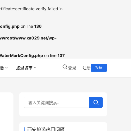
cate:certificate verify failed in
onfig.php
on line
136
wroot/www.xa029.net/wp-
WaterMarkConfig.php
on line
137
活
旅游城市
登录
注册
投稿
西安旅游热门问题