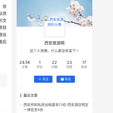
；信
际货
织文
项目
游业
准后
西安旅游网
这个人很懒，什么都没有留下～
24.5K
1
22
23
17
文章
评论
问题
回答
粉丝
关注
私信
最近文章
西安祥和私房出租基本介绍-西安酒店预定
一律低至6折