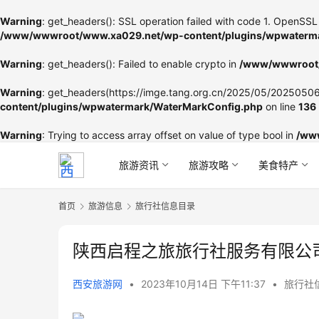
Warning
: get_headers(): SSL operation failed with code 1. OpenSSL 
/www/wwwroot/www.xa029.net/wp-content/plugins/wpwaterma
Warning
: get_headers(): Failed to enable crypto in
/www/wwwroot/
Warning
: get_headers(https://imge.tang.org.cn/2025/05/202505060
content/plugins/wpwatermark/WaterMarkConfig.php
on line
136
Warning
: Trying to access array offset on value of type bool in
/ww
旅游资讯
旅游攻略
美食特产
首页
旅游信息
旅行社信息目录
陕西启程之旅旅行社服务有限公
西安旅游网
•
2023年10月14日 下午11:37
•
旅行社