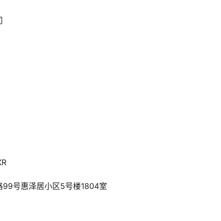
司
XR
9号惠泽居小区5号楼1804室