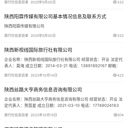
旅行社信息目录
2025年5月30日
332
陕西阳霖传媒有限公司基本情况信息及联系方式
陕西阳霖传媒有限公司
旅行社信息目录
2025年5月30日
332
陕西新视线国际旅行社有限公司
企业名称：陕西新视线国际旅行社有限公司 经营状态：开业 法定代
表人：莫海 成立日期：2014-03-21 电话：13891892167 邮箱：
249757306@qq.com 统一社会信用代码：
旅行社信息目录
2023年10月14日
423
916101310966633188 注册地址：西安市高新区高新路31号凯创
国际12103室 网址：- 经营范围：许可经营项目：国内旅游业务、入
陕西丝路大亨商务信息咨询有限公司
境旅游业务；（上述经营…
企业名称：陕西丝路大亨商务信息咨询有限公司 经营状态：开业 法
定代表人：贺荔星 成立日期：2021-03-10 电话：17749024163
邮箱：1050522497@qq.com 统一社会信用代码：
旅行社信息目录
2023年10月15日
674
91610132MAB0RG85X9 注册地址：陕西省西安市经济技术开发区
凤城十路69号世茂都12幢2单元2903室 网址：- 经营范围：一般项