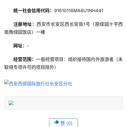
统一社会信用代码：
91610116MA6U1NH441
美
食
注册地址：
西安市长安区西长安街1号（原绿园十字西
特
南角绿园饭店）一楼
产
网址：
-
热
门
经营范围：
一般经营项目：组织接待国内外旅游者（未
景
取得专项许可的项目除外）
点
旅
游
信
息
登录
注册
历
赞
(0)