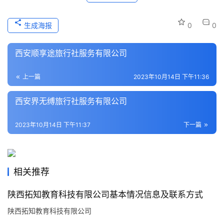
史
文
生成海报
0
0
化
西安顺享途旅行社服务有限公司
导
游
上一篇
2023年10月14日 下午11:36
之
家
西安界无缚旅行社服务有限公司
本
2023年10月14日 下午11:37
下一篇
地
生
活
相关推荐
旅
陕西拓知教育科技有限公司基本情况信息及联系方式
游
城
陕西拓知教育科技有限公司
市