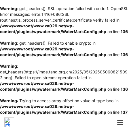
Warning
: get_headers(): SSL operation failed with code 1. OpenSSL
Error messages: error:1416F086:SSL
routines:tls_process_server_certificate:certificate verify failed in
/www/wwwroot/www.xa029.net/wp-
content/plugins/wpwatermark/WaterMarkConfig.php
on line
136
Warning
: get_headers(): Failed to enable crypto in
/www/wwwroot/www.xa029.net/wp-
content/plugins/wpwatermark/WaterMarkConfig.php
on line
136
Warning
:
get_headers(https://imge.tang.org.cn/2025/05/202505060821509
2.png): Failed to open stream: operation failed in
/www/wwwroot/www.xa029.net/wp-
content/plugins/wpwatermark/WaterMarkConfig.php
on line
136
Warning
: Trying to access array offset on value of type bool in
/www/wwwroot/www.xa029.net/wp-
content/plugins/wpwatermark/WaterMarkConfig.php
on line
137