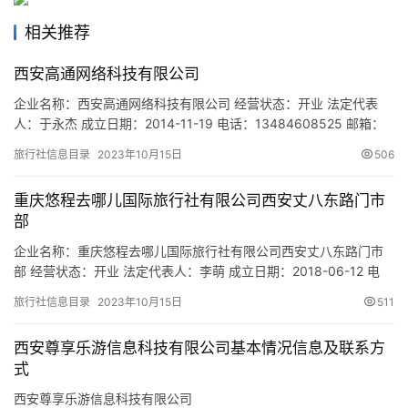
旅
相关推荐
游
城
西安高通网络科技有限公司
市
企业名称：西安高通网络科技有限公司 经营状态：开业 法定代表
人：于永杰 成立日期：2014-11-19 电话：13484608525 邮箱：
5512018@qq.com 统一社会信用代码：91610113311055308Y
旅行社信息目录
2023年10月15日
506
注册地址：陕西省西安市浐灞生态区矿山路以南海璟印象第1幢2单
元一层20106号 网址：- 经营范围：一般项目：园林绿化工程施
重庆悠程去哪儿国际旅行社有限公司西安丈八东路门市
工；体育场…
部
企业名称：重庆悠程去哪儿国际旅行社有限公司西安丈八东路门市
部 经营状态：开业 法定代表人：李萌 成立日期：2018-06-12 电
话：15129014482 邮箱：910650806@qq.com 统一社会信用代
旅行社信息目录
2023年10月15日
511
码：91610135MA6UY0HQ1E 注册地址：陕西省西安市雁塔区丈八
东路怡园洋房一号楼108门面房 网址：- 经营范围：为设立社招徕游
西安尊享乐游信息科技有限公司基本情况信息及联系方
客提供宣…
式
西安尊享乐游信息科技有限公司