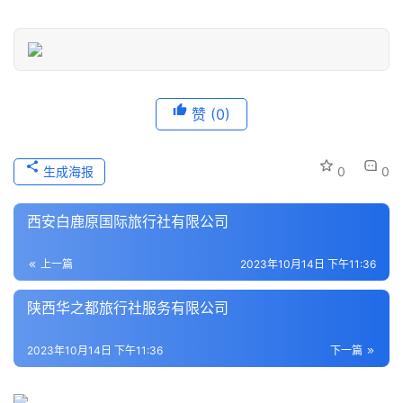
信
息
登录
注册
历
史
赞
(0)
文
化
生成海报
0
0
导
游
西安白鹿原国际旅行社有限公司
之
家
上一篇
2023年10月14日 下午11:36
陕西华之都旅行社服务有限公司
本
地
生
2023年10月14日 下午11:36
下一篇
活