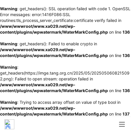
Warning
: get_headers(): SSL operation failed with code 1. OpenSSL
Error messages: error:1416F086:SSL
routines:tls_process_server_certificate:certificate verify failed in
/www/wwwroot/www.xa029.net/wp-
content/plugins/wpwatermark/WaterMarkConfig.php
on line
136
Warning
: get_headers(): Failed to enable crypto in
/www/wwwroot/www.xa029.net/wp-
content/plugins/wpwatermark/WaterMarkConfig.php
on line
136
Warning
:
get_headers(https://imge.tang.org.cn/2025/05/202505060821509
2.png): Failed to open stream: operation failed in
/www/wwwroot/www.xa029.net/wp-
content/plugins/wpwatermark/WaterMarkConfig.php
on line
136
Warning
: Trying to access array offset on value of type bool in
/www/wwwroot/www.xa029.net/wp-
content/plugins/wpwatermark/WaterMarkConfig.php
on line
137