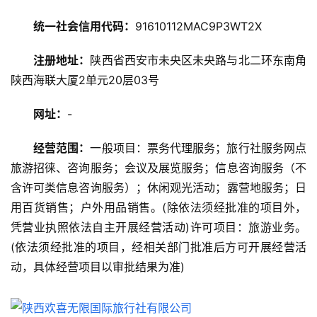
旅
统一社会信用代码：
91610112MAC9P3WT2X
游
攻
注册地址：
陕西省西安市未央区未央路与北二环东南角
略
陕西海联大厦2单元20层03号
美
网址：
-
食
特
经营范围：
一般项目：票务代理服务；旅行社服务网点
产
旅游招徕、咨询服务；会议及展览服务；信息咨询服务（不
含许可类信息咨询服务）；休闲观光活动；露营地服务；日
热
用百货销售；户外用品销售。(除依法须经批准的项目外，
门
凭营业执照依法自主开展经营活动)许可项目：旅游业务。
景
(依法须经批准的项目，经相关部门批准后方可开展经营活
点
动，具体经营项目以审批结果为准)
旅
游