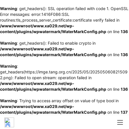
Warning
: get_headers(): SSL operation failed with code 1. OpenSSL
Error messages: error:1416F086:SSL
routines:tls_process_server_certificate:certificate verify failed in
/www/wwwroot/www.xa029.net/wp-
content/plugins/wpwatermark/WaterMarkConfig.php
on line
136
Warning
: get_headers(): Failed to enable crypto in
/www/wwwroot/www.xa029.net/wp-
content/plugins/wpwatermark/WaterMarkConfig.php
on line
136
Warning
:
get_headers(https://imge.tang.org.cn/2025/05/202505060821509
2.png): Failed to open stream: operation failed in
/www/wwwroot/www.xa029.net/wp-
content/plugins/wpwatermark/WaterMarkConfig.php
on line
136
Warning
: Trying to access array offset on value of type bool in
/www/wwwroot/www.xa029.net/wp-
content/plugins/wpwatermark/WaterMarkConfig.php
on line
137