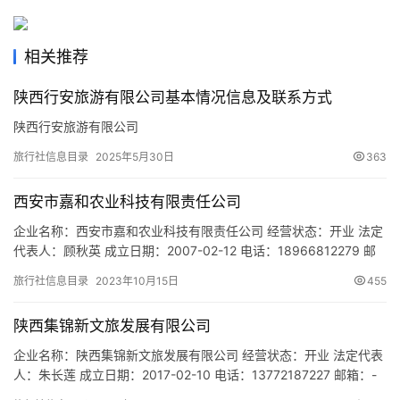
旅
游
城
相关推荐
市
陕西行安旅游有限公司基本情况信息及联系方式
陕西行安旅游有限公司
旅行社信息目录
2025年5月30日
363
西安市嘉和农业科技有限责任公司
企业名称：西安市嘉和农业科技有限责任公司 经营状态：开业 法定
代表人：顾秋英 成立日期：2007-02-12 电话：18966812279 邮
箱：865161914@qq.com 统一社会信用代码：
旅行社信息目录
2023年10月15日
455
9161011679746053XT 注册地址：西安市长安区引镇许家沟水库
网址：- 经营范围：一般项目：餐饮管理；露营地服务；食品、酒、
陕西集锦新文旅发展有限公司
饮料及茶生产专用设备制造…
企业名称：陕西集锦新文旅发展有限公司 经营状态：开业 法定代表
人：朱长莲 成立日期：2017-02-10 电话：13772187227 邮箱：-
统一社会信用代码：91610104MA6U1GWQ00 注册地址：陕西省