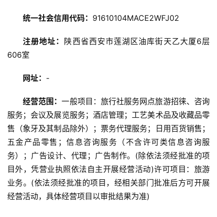
旅
统一社会信用代码：
91610104MACE2WFJ02
游
攻
注册地址：
陕西省西安市莲湖区油库街天乙大厦6层
略
606室
美
网址：
-
食
特
经营范围：
一般项目：旅行社服务网点旅游招徕、咨询
产
服务；会议及展览服务；酒店管理；工艺美术品及收藏品零
售（象牙及其制品除外）；票务代理服务；日用百货销售；
热
五金产品零售；信息咨询服务（不含许可类信息咨询服
门
务）；广告设计、代理；广告制作。(除依法须经批准的项
景
点
目外，凭营业执照依法自主开展经营活动)许可项目：旅游
业务。(依法须经批准的项目，经相关部门批准后方可开展
旅
经营活动，具体经营项目以审批结果为准)
游