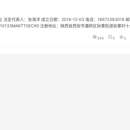
表人：张海洋 成立日期：2019-12-03 电话：18672383016 邮
91610133MA6TT0ECX9 注册地址：陕西省西安市灞桥区狄寨街道狄寨村十
招徕、咨询服务；旅客票…
549
0
0