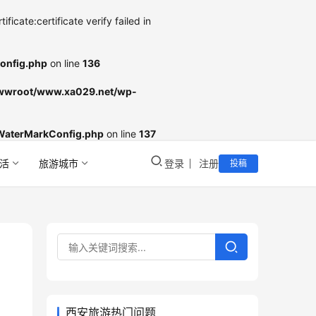
cate:certificate verify failed in
onfig.php
on line
136
wroot/www.xa029.net/wp-
WaterMarkConfig.php
on line
137
活
旅游城市
登录
注册
投稿
西安旅游热门问题