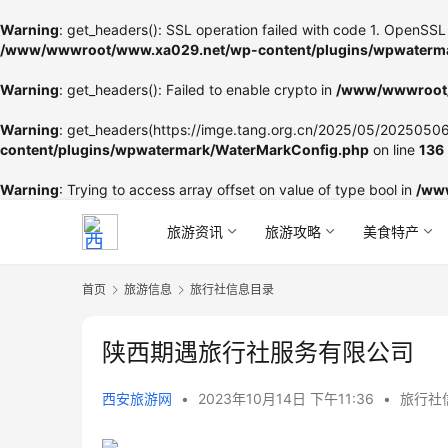
Warning
: get_headers(): SSL operation failed with code 1. OpenSSL 
/www/wwwroot/www.xa029.net/wp-content/plugins/wpwaterma
Warning
: get_headers(): Failed to enable crypto in
/www/wwwroot/
Warning
: get_headers(https://imge.tang.org.cn/2025/05/202505060
content/plugins/wpwatermark/WaterMarkConfig.php
on line
136
Warning
: Trying to access array offset on value of type bool in
/ww
旅游资讯
旅游攻略
美食特产
首页
旅游信息
旅行社信息目录
陕西期遇旅行社服务有限公司
西安旅游网
•
2023年10月14日 下午11:36
•
旅行社