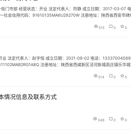
市部 经营状态：开业 法定代表人：符静 成立日期：2017-03-07 
com 统一社会信用代码：91610135MA6U29270W 注册地址：陕西省西安市
招徕游客提供宣传咨询服…
515
0
0
定代表人：赵宇恒 成立日期：2021-09-02 电话：13337004569
91611102MAB2RG1A8Q 注册地址：陕西省西咸新区泾河新城高庄镇乐华
织文化艺术交流活…
514
0
0
本情况信息及联系方式
348
0
0