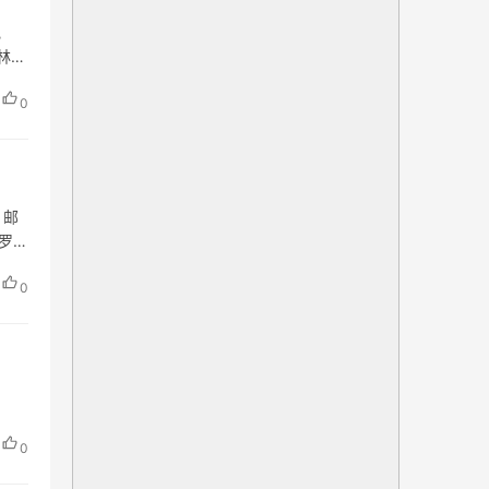
电
碑林区
0
 邮
城罗马
0
0