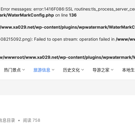
Error messages: error:1416F086:SSL routines:tls_process_server_certifi
rk/WaterMarkConfig.php
on line
136
www.xa029.net/wp-content/plugins/wpwatermark/WaterMarkC
8215092.png): Failed to open stream: operation failed in
/www/ww
w/wwwroot/www.xa029.net/wp-content/plugins/wpwatermark/
热门景点
旅游信息
历史文化
导游之家
本地生
信息目录
•
阅读 758