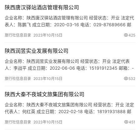
范围：一般项目：旅行社服务网点旅游招徕、咨询服务；组织文化
陕西唐汉驿站酒店管理有限公司
艺术交流活动；旅游开…
企业名称：陕西唐汉驿站酒店管理有限公司 经营状态：开业 法定代
表人：陈鹏飞 成立日期：2020-03-16 电话：029-87689666 邮
箱：cpf475609975sam@163.com 统一社会信用代码：
旅行社信息目录
2023年10月15日
425
91610102MA711RKE1W 注册地址：西安市新城区解放路318号南
楼1至7层 网址：- 经营范围：一般项目：酒店管理；餐饮管理；日
陕西润昱实业发展有限公司
用品零售…
企业名称：陕西润昱实业发展有限公司 经营状态：开业 法定代表
人：李战平 成立日期：2022-06-06 电话：15191912345 邮箱：-
统一社会信用代码：91610104MABNXY2X3T 注册地址：陕西省西
旅行社信息目录
2023年10月15日
532
安市莲湖区财富中心A座2706室 网址：- 经营范围：一般项目：信
息咨询服务（不含许可类信息咨询服务）；工程管理服务；技术服
陕西大秦不夜城文旅集团有限公司
务、技术开发、技术…
企业名称：陕西大秦不夜城文旅集团有限公司 经营状态：开业 法定
代表人：何红英 成立日期：2022-02-18 电话：18191931888 邮
箱：- 统一社会信用代码：91610112MA7JC7Q15N 注册地址：陕
旅行社信息目录
2023年10月15日
451
西省西安市新城区解放路280号西铁大厦7楼 网址：- 经营范围：一
般项目：游览景区管理；休闲观光活动；旅行社服务网点旅游招
徕、咨询服务；会议及…