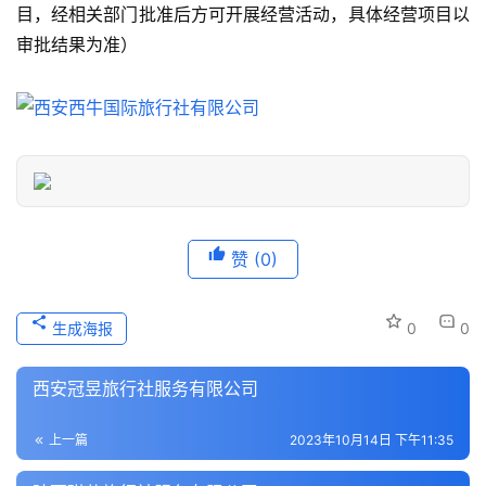
旅
目，经相关部门批准后方可开展经营活动，具体经营项目以
游
审批结果为准）
信
息
登录
注册
历
史
文
化
赞
(0)
导
游
生成海报
0
0
之
家
西安冠昱旅行社服务有限公司
本
上一篇
2023年10月14日 下午11:35
地
生