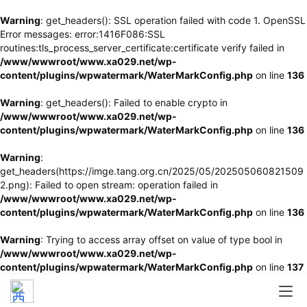
Warning
: get_headers(): SSL operation failed with code 1. OpenSSL
Error messages: error:1416F086:SSL
routines:tls_process_server_certificate:certificate verify failed in
/www/wwwroot/www.xa029.net/wp-
content/plugins/wpwatermark/WaterMarkConfig.php
on line
136
Warning
: get_headers(): Failed to enable crypto in
/www/wwwroot/www.xa029.net/wp-
content/plugins/wpwatermark/WaterMarkConfig.php
on line
136
Warning
:
get_headers(https://imge.tang.org.cn/2025/05/202505060821509
2.png): Failed to open stream: operation failed in
/www/wwwroot/www.xa029.net/wp-
content/plugins/wpwatermark/WaterMarkConfig.php
on line
136
Warning
: Trying to access array offset on value of type bool in
/www/wwwroot/www.xa029.net/wp-
content/plugins/wpwatermark/WaterMarkConfig.php
on line
137