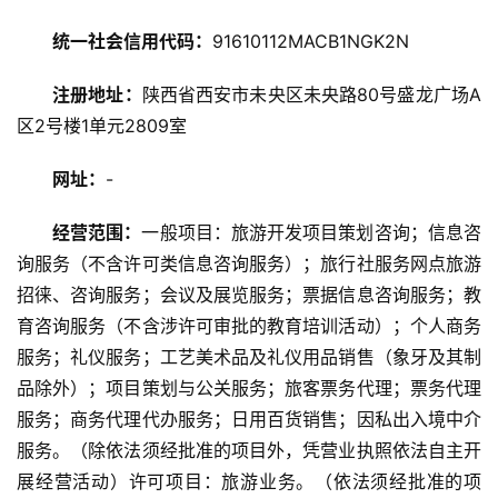
讯
统一社会信用代码：
91610112MACB1NGK2N
旅
注册地址：
陕西省西安市未央区未央路80号盛龙广场A
游
区2号楼1单元2809室
攻
略
网址：
-
美
经营范围：
一般项目：旅游开发项目策划咨询；信息咨
食
询服务（不含许可类信息咨询服务）；旅行社服务网点旅游
特
招徕、咨询服务；会议及展览服务；票据信息咨询服务；教
产
育咨询服务（不含涉许可审批的教育培训活动）；个人商务
服务；礼仪服务；工艺美术品及礼仪用品销售（象牙及其制
热
品除外）；项目策划与公关服务；旅客票务代理；票务代理
门
景
服务；商务代理代办服务；日用百货销售；因私出入境中介
点
服务。（除依法须经批准的项目外，凭营业执照依法自主开
展经营活动）许可项目：旅游业务。（依法须经批准的项