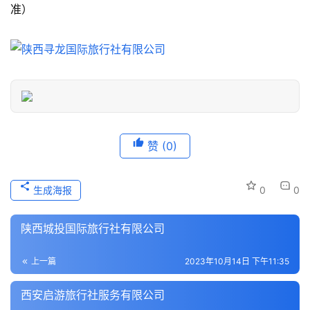
游
准）
信
息
登录
注册
历
史
文
化
赞
(0)
导
游
生成海报
0
0
之
家
陕西城投国际旅行社有限公司
本
上一篇
2023年10月14日 下午11:35
地
生
西安启游旅行社服务有限公司
活