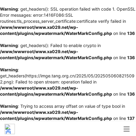
Warning
: get_headers(): SSL operation failed with code 1. OpenSSL
Error messages: error:1416F086:SSL
routines:tls_process_server_certificate:certificate verify failed in
/www/wwwroot/www.xa029.net/wp-
content/plugins/wpwatermark/WaterMarkConfig.php
on line
136
Warning
: get_headers(): Failed to enable crypto in
/www/wwwroot/www.xa029.net/wp-
content/plugins/wpwatermark/WaterMarkConfig.php
on line
136
Warning
:
get_headers(https://imge.tang.org.cn/2025/05/202505060821509
2.png): Failed to open stream: operation failed in
/www/wwwroot/www.xa029.net/wp-
content/plugins/wpwatermark/WaterMarkConfig.php
on line
136
Warning
: Trying to access array offset on value of type bool in
/www/wwwroot/www.xa029.net/wp-
content/plugins/wpwatermark/WaterMarkConfig.php
on line
137