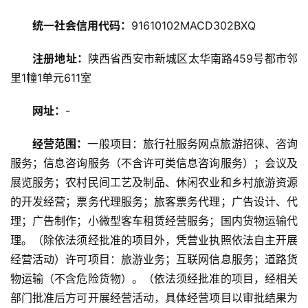
统一社会信用代码：
91610102MACD302BXQ
旅
游
注册地址：
陕西省西安市新城区太华南路459号都市邻
攻
里1幢1单元611室
略
网址：
-
美
食
经营范围：
一般项目：旅行社服务网点旅游招徕、咨询
特
服务；信息咨询服务（不含许可类信息咨询服务）；会议及
产
展览服务；农村民间工艺及制品、休闲农业和乡村旅游资源
的开发经营；票务代理服务；旅客票务代理；广告设计、代
热
理；广告制作；小微型客车租赁经营服务；国内货物运输代
门
理。（除依法须经批准的项目外，凭营业执照依法自主开展
景
点
经营活动）许可项目：旅游业务；互联网信息服务；道路货
物运输（不含危险货物）。（依法须经批准的项目，经相关
旅
部门批准后方可开展经营活动，具体经营项目以审批结果为