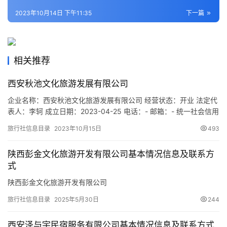
2023年10月14日 下午11:35
下一篇
旅
游
城
市
相关推荐
西安秋池文化旅游发展有限公司
企业名称：西安秋池文化旅游发展有限公司 经营状态：开业 法定代
表人：李轲 成立日期：2023-04-25 电话：- 邮箱：- 统一社会信用
代码：91610136MACHGXEHXU 注册地址：陕西省西安市浐灞生
旅行社信息目录
2023年10月15日
493
态区欧亚大道1999号旭辉荣华公园大道2-1505 网址：- 经营范围：
一般项目：旅行社服务网点旅游招徕、咨询服务；旅游开发项目策
陕西彭金文化旅游开发有限公司基本情况信息及联系方
划咨询；会议及展览服…
式
陕西彭金文化旅游开发有限公司
旅行社信息目录
2025年5月30日
244
西安泽与宇民宿服务有限公司基本情况信息及联系方式