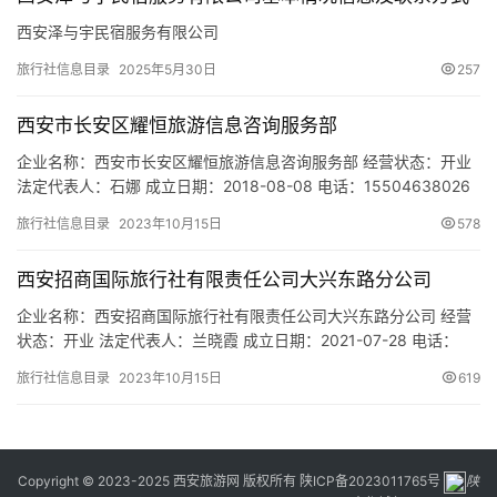
西安泽与宇民宿服务有限公司
旅行社信息目录
2025年5月30日
257
西安市长安区耀恒旅游信息咨询服务部
企业名称：西安市长安区耀恒旅游信息咨询服务部 经营状态：开业
法定代表人：石娜 成立日期：2018-08-08 电话：15504638026
邮箱：- 统一社会信用代码：92610116MA6W1F4F16 注册地址：
旅行社信息目录
2023年10月15日
578
西安市长安区韦曲新华街200号恒顺花园1号楼3单元501室 网址：-
经营范围：旅游信息咨询（不含旅行社业务);商务信息咨询（金融、
西安招商国际旅行社有限责任公司大兴东路分公司
证券、期货…
企业名称：西安招商国际旅行社有限责任公司大兴东路分公司 经营
状态：开业 法定代表人：兰晓霞 成立日期：2021-07-28 电话：
13509184122 邮箱：992676355@qq.com 统一社会信用代码：
旅行社信息目录
2023年10月15日
619
91610104MAB0YB5K8N 注册地址：陕西省西安市莲湖区大兴东路
10号蔚蓝馨城4号楼2304 网址：- 经营范围：许可项目：旅游业
务。(依…
Copyright © 2023-2025 西安旅游网 版权所有
陕ICP备2023011765号
陕