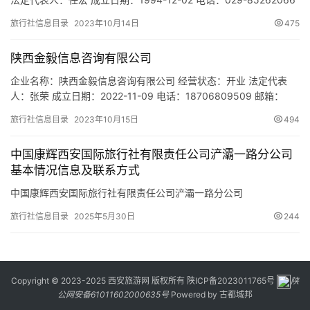
邮箱：mail@citsxa.com 统一社会信用代码：
旅行社信息目录
2023年10月14日
475
91610000220593186K 注册地址：陕西省西安市沣东新城征和四
路2168号自贸产业园一期3号楼2-5层 网址：www.citsxa.com 经营
陕西金毅信息咨询有限公司
范围…
企业名称：陕西金毅信息咨询有限公司 经营状态：开业 法定代表
人：张荣 成立日期：2022-11-09 电话：18706809509 邮箱：
1962104380@qq.com 统一社会信用代码：
旅行社信息目录
2023年10月15日
494
91610115MAC3U9TA6L 注册地址：陕西省西安市临潼区桃源步行
街青旅旅行社一楼 网址：- 经营范围：一般项目：信息技术咨询服
中国康辉西安国际旅行社有限责任公司浐灞一路分公司
务；技术服务、技术开发、技术咨询…
基本情况信息及联系方式
中国康辉西安国际旅行社有限责任公司浐灞一路分公司
旅行社信息目录
2025年5月30日
244
Copyright © 2023-2025 西安旅游网 版权所有
陕ICP备2023011765号
陕
公网安备61011602000635号
Powered by
古都城邦