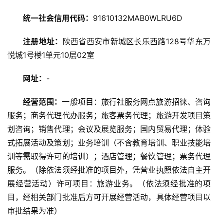
旅
统一社会信用代码：
91610132MAB0WLRU6D
游
攻
注册地址：
陕西省西安市新城区长乐西路128号华东万
略
悦城1号楼1单元10层02室
美
网址：
-
食
特
经营范围：
一般项目：旅行社服务网点旅游招徕、咨询
产
服务；商务代理代办服务；旅客票务代理；旅游开发项目策
划咨询；销售代理；会议及展览服务；国内贸易代理；体验
热
式拓展活动及策划；业务培训（不含教育培训、职业技能培
门
训等需取得许可的培训）；酒店管理；餐饮管理；票务代理
景
服务。（除依法须经批准的项目外，凭营业执照依法自主开
点
展经营活动）许可项目：旅游业务。（依法须经批准的项
目，经相关部门批准后方可开展经营活动，具体经营项目以
旅
审批结果为准）
游