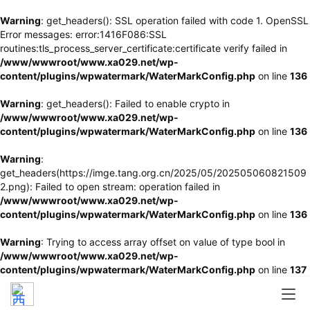
Warning
: get_headers(): SSL operation failed with code 1. OpenSSL
Error messages: error:1416F086:SSL
routines:tls_process_server_certificate:certificate verify failed in
/www/wwwroot/www.xa029.net/wp-
content/plugins/wpwatermark/WaterMarkConfig.php
on line
136
Warning
: get_headers(): Failed to enable crypto in
/www/wwwroot/www.xa029.net/wp-
content/plugins/wpwatermark/WaterMarkConfig.php
on line
136
Warning
:
get_headers(https://imge.tang.org.cn/2025/05/202505060821509
2.png): Failed to open stream: operation failed in
/www/wwwroot/www.xa029.net/wp-
content/plugins/wpwatermark/WaterMarkConfig.php
on line
136
Warning
: Trying to access array offset on value of type bool in
/www/wwwroot/www.xa029.net/wp-
content/plugins/wpwatermark/WaterMarkConfig.php
on line
137