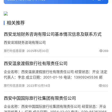
旅
游
城
相关推荐
市
西安龙旭财务咨询有限公司基本情况信息及联系方式
西安龙旭财务咨询有限公司
旅行社信息目录
2025年5月30日
269
西安温泉渡假旅行社有限责任公司
企业名称：西安温泉渡假旅行社有限责任公司 经营状态：开业 法定
代表人：李忠 成立日期：2001-01-16 电话：13909245536 邮
箱：447884883@.qq.com 统一社会信用代码：
旅行社信息目录
2023年10月14日
600
91610115729984104C 注册地址：西安市临潼区康复路17号（水
利部黄河疗养院内） 网址：- 经营范围：许可经营项目：入境旅游
西安中国国际旅行社集团有限责任公司
业务；国内旅游服务（上述…
企业名称：西安中国国际旅行社集团有限责任公司 经营状态：开业
法定代表人：任宏 成立日期：1994-12-02 电话：029-85262066