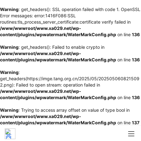
Warning
: get_headers(): SSL operation failed with code 1. OpenSSL
Error messages: error:1416F086:SSL
routines:tls_process_server_certificate:certificate verify failed in
/www/wwwroot/www.xa029.net/wp-
content/plugins/wpwatermark/WaterMarkConfig.php
on line
136
Warning
: get_headers(): Failed to enable crypto in
/www/wwwroot/www.xa029.net/wp-
content/plugins/wpwatermark/WaterMarkConfig.php
on line
136
Warning
:
get_headers(https://imge.tang.org.cn/2025/05/202505060821509
2.png): Failed to open stream: operation failed in
/www/wwwroot/www.xa029.net/wp-
content/plugins/wpwatermark/WaterMarkConfig.php
on line
136
Warning
: Trying to access array offset on value of type bool in
/www/wwwroot/www.xa029.net/wp-
content/plugins/wpwatermark/WaterMarkConfig.php
on line
137