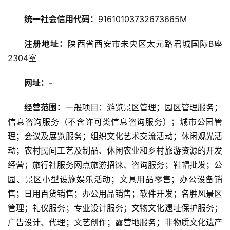
统一社会信用代码：
91610103732673665M
旅
游
注册地址：
陕西省西安市未央区太元路君城国际B座
资
2304室
讯
网址：
-
旅
经营范围：
一般项目：游览景区管理；园区管理服务；
游
攻
信息咨询服务（不含许可类信息咨询服务）；城市公园管
略
理；会议及展览服务；组织文化艺术交流活动；休闲观光活
动；农村民间工艺及制品、休闲农业和乡村旅游资源的开发
美
经营；旅行社服务网点旅游招徕、咨询服务；鞋帽批发；公
食
园、景区小型设施娱乐活动；文具用品零售；办公设备销
特
售；日用百货销售；办公用品销售；软件开发；名胜风景区
产
管理；礼仪服务；专业设计服务；文物文化遗址保护服务；
广告设计、代理；文艺创作；露营地服务；非物质文化遗产
热