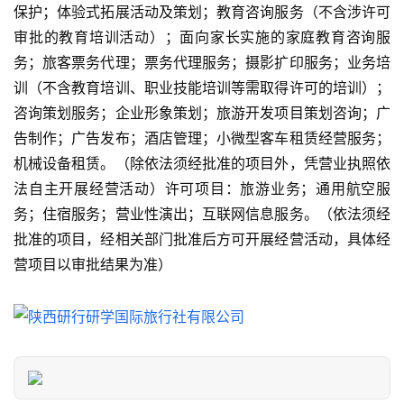
保护；体验式拓展活动及策划；教育咨询服务（不含涉许可
门
审批的教育培训活动）；面向家长实施的家庭教育咨询服
景
点
务；旅客票务代理；票务代理服务；摄影扩印服务；业务培
训（不含教育培训、职业技能培训等需取得许可的培训）；
旅
咨询策划服务；企业形象策划；旅游开发项目策划咨询；广
游
告制作；广告发布；酒店管理；小微型客车租赁经营服务；
信
机械设备租赁。（除依法须经批准的项目外，凭营业执照依
息
法自主开展经营活动）许可项目：旅游业务；通用航空服
登录
注册
务；住宿服务；营业性演出；互联网信息服务。（依法须经
历
批准的项目，经相关部门批准后方可开展经营活动，具体经
史
营项目以审批结果为准）
文
化
导
游
之
家