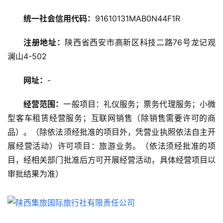
旅
游
统一社会信用代码：
91610131MAB0N44F1R
攻
略
注册地址：
陕西省西安市高新区科技二路76号龙记观
澜山4-502
美
食
网址：
-
特
产
经营范围：
一般项目：礼仪服务；票务代理服务；小微
型客车租赁经营服务；互联网销售（除销售需要许可的商
热
品）。（除依法须经批准的项目外，凭营业执照依法自主开
门
展经营活动）许可项目：旅游业务。（依法须经批准的项
景
目，经相关部门批准后方可开展经营活动，具体经营项目以
点
审批结果为准）
旅
游
信