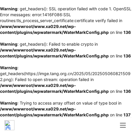
Warning
: get_headers(): SSL operation failed with code 1. OpenSSL
Error messages: error:1416F086:SSL
routines:tls_process_server_certificate:certificate verify failed in
/www/wwwroot/www.xa029.net/wp-
content/plugins/wpwatermark/WaterMarkConfig.php
on line
136
Warning
: get_headers(): Failed to enable crypto in
/www/wwwroot/www.xa029.net/wp-
content/plugins/wpwatermark/WaterMarkConfig.php
on line
136
Warning
:
get_headers(https://imge.tang.org.cn/2025/05/202505060821509
2.png): Failed to open stream: operation failed in
/www/wwwroot/www.xa029.net/wp-
content/plugins/wpwatermark/WaterMarkConfig.php
on line
136
Warning
: Trying to access array offset on value of type bool in
/www/wwwroot/www.xa029.net/wp-
content/plugins/wpwatermark/WaterMarkConfig.php
on line
137