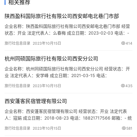
相关推荐
游
城
陕西盈科国际旅行社有限公司西安邮电北巷门市部
市
企业名称：陕西盈科国际旅行社有限公司西安邮电北巷门市部 经营
状态：开业 法定代表人：么春梅 成立日期：2023-02-03 电话：-
邮箱：- 统一社会信用代码：91610135MAC7KB8A7B 注册地址：
旅行社信息目录
2023年10月15日
414
陕西省西安市碑林区朱雀大街邮电北巷43号 网址：- 经营范围：一
般项目：旅行社服务网点旅游招徕、咨询服务。(除依法须经批准的
杭州同硕国际旅行社有限公司西安分公司
项目外，凭营业执照依法自主…
企业名称：杭州同硕国际旅行社有限公司西安分公司 经营状态：开
业 法定代表人：安学峰 成立日期：2021-03-15 电话：
18142028126 邮箱：18142028126@163.com 统一社会信用代
旅行社信息目录
2023年10月15日
435
码：91610103MAB0RMUM5F 注册地址：陕西省西安市碑林区东
大街135号商用楼2层02号 网址：- 经营范围：一般项目：旅客票务
西安蓬客民宿管理有限公司
代理；会议及展…
企业名称：西安蓬客民宿管理有限公司 经营状态：开业 法定代表
人：寇娟 成立日期：2018-08-23 电话：18821717566 邮箱：- 统
一社会信用代码：91610113MA6W211U2Y 注册地址：陕西省西安
旅行社信息目录
2023年10月15日
581
市雁塔区长安中路65号金莎国际21栋B座2528室 网址：- 经营范