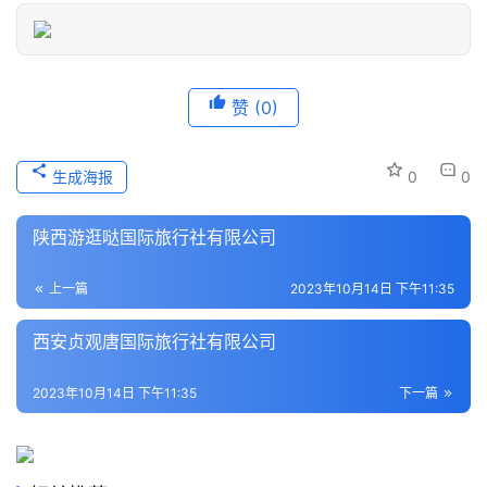
息
登录
注册
历
史
赞
(0)
文
化
生成海报
0
0
导
游
陕西游逛哒国际旅行社有限公司
之
家
上一篇
2023年10月14日 下午11:35
西安贞观唐国际旅行社有限公司
本
地
2023年10月14日 下午11:35
下一篇
生
活
旅