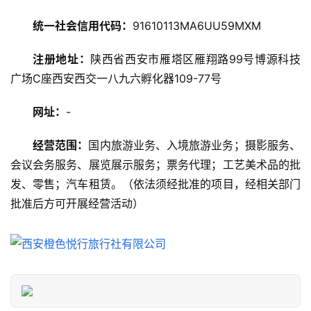
攻
略
统一社会信用代码：
91610113MA6UU59MXM
美
注册地址：
陕西省西安市雁塔区雁翔路99号博源科技
食
广场C座西安西交一八九六孵化器109-77号
特
产
网址：
-
热
经营范围：
国内旅游业务、入境旅游业务；摄影服务、
门
会议会务服务、展览展示服务；票务代理；工艺美术品的批
景
发、零售；汽车租赁。（依法须经批准的项目，经相关部门
点
批准后方可开展经营活动）
旅
游
信
息
登录
注册