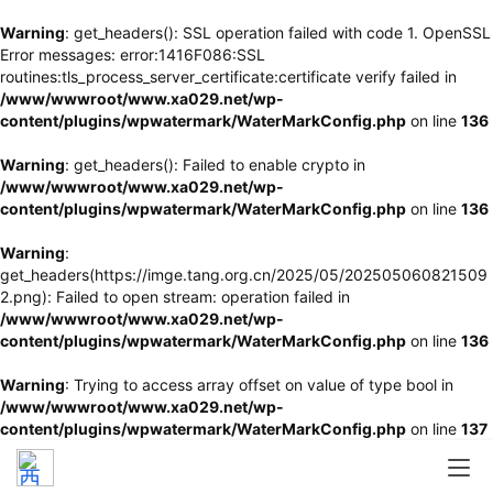
Warning
: get_headers(): SSL operation failed with code 1. OpenSSL
Error messages: error:1416F086:SSL
routines:tls_process_server_certificate:certificate verify failed in
/www/wwwroot/www.xa029.net/wp-
content/plugins/wpwatermark/WaterMarkConfig.php
on line
136
Warning
: get_headers(): Failed to enable crypto in
/www/wwwroot/www.xa029.net/wp-
content/plugins/wpwatermark/WaterMarkConfig.php
on line
136
Warning
:
get_headers(https://imge.tang.org.cn/2025/05/202505060821509
2.png): Failed to open stream: operation failed in
/www/wwwroot/www.xa029.net/wp-
content/plugins/wpwatermark/WaterMarkConfig.php
on line
136
Warning
: Trying to access array offset on value of type bool in
/www/wwwroot/www.xa029.net/wp-
content/plugins/wpwatermark/WaterMarkConfig.php
on line
137