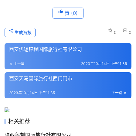
历
史
赞
(0)
文
化
生成海报
0
0
导
西安优途锦程国际旅行社有限公司
游
之
家
上一篇
2023年10月14日 下午11:35
西安天马国际旅行社西门门市
本
地
2023年10月14日 下午11:35
下一篇
生
活
旅
相关推荐
游
城
陕西每刻国际旅行社有限公司