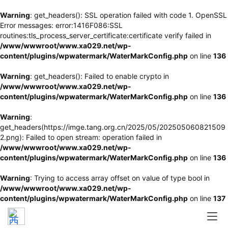
Warning
: get_headers(): SSL operation failed with code 1. OpenSSL
Error messages: error:1416F086:SSL
routines:tls_process_server_certificate:certificate verify failed in
/www/wwwroot/www.xa029.net/wp-
content/plugins/wpwatermark/WaterMarkConfig.php
on line
136
Warning
: get_headers(): Failed to enable crypto in
/www/wwwroot/www.xa029.net/wp-
content/plugins/wpwatermark/WaterMarkConfig.php
on line
136
Warning
:
get_headers(https://imge.tang.org.cn/2025/05/202505060821509
2.png): Failed to open stream: operation failed in
/www/wwwroot/www.xa029.net/wp-
content/plugins/wpwatermark/WaterMarkConfig.php
on line
136
Warning
: Trying to access array offset on value of type bool in
/www/wwwroot/www.xa029.net/wp-
content/plugins/wpwatermark/WaterMarkConfig.php
on line
137