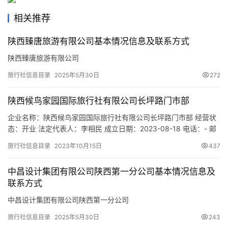
旅
游
相关推荐
城
陕西臻唐旅游有限公司基本情况信息及联系方式
市
陕西臻唐旅游有限公司
旅行社信息目录
2025年5月30日
272
陕西候鸟家园国际旅行社有限公司长坪路门市部
企业名称：陕西候鸟家园国际旅行社有限公司长坪路门市部 经营状
态：开业 法定代表人：李相民 成立日期：2023-08-18 电话：- 邮
箱：- 统一社会信用代码：91610122MACTRPUX1K 注册地址：陕
旅行社信息目录
2023年10月15日
437
西省西安市蓝田县长坪路68号（好又多超市内） 网址：- 经营范
围：一般项目：酒店管理；游览景区管理；航空商务服务；旅客票
中昌设计集团有限公司陕西第一分公司基本情况信息及
务代理；票务代理服务；会议及展…
联系方式
中昌设计集团有限公司陕西第一分公司
旅行社信息目录
2025年5月30日
243