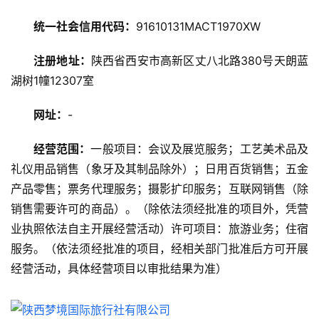
旅
统一社会信用代码：
91610131MACT1970XW
游
攻
注册地址：
陕西省西安市高新区丈八北路380号天朗蓝
略
湖树1幢12307室
美
网址：
-
食
特
经营范围：
一般项目：会议及展览服务；工艺美术品及
产
礼仪用品销售（象牙及其制品除外）；日用百货销售；五金
产品零售；票务代理服务；摄影扩印服务；互联网销售（除
热
销售需要许可的商品）。（除依法须经批准的项目外，凭营
门
景
业执照依法自主开展经营活动）许可项目：旅游业务；住宿
点
服务。（依法须经批准的项目，经相关部门批准后方可开展
经营活动，具体经营项目以审批结果为准）
旅
游
信