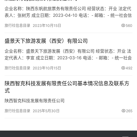
企业名称：陕西东帆航旅票务有限责任公司 经营状态：开业 法定代
表人：张树芳 成立日期：2023-04-10 电话：- 邮箱：- 统一社会信
用代码：91611105MACDJAN675 注册地址：陕西省西咸新区沣东
旅行社信息目录
2023年10月15日
560
新城天台六路9号202室 网址：- 经营范围：一般项目：旅客票务代
理；票务代理服务；旅行社服务网点旅游招徕、咨询服务；互联网
盛景天下旅游发展（西安）有限公司
销售（除销售需要许可的商…
企业名称：盛景天下旅游发展（西安）有限公司 经营状态：开业 法
定代表人：李宣 成立日期：2023-03-16 电话：- 邮箱：- 统一社会
信用代码：91610113MACBR4B232 注册地址：陕西省西安市雁塔
旅行社信息目录
2023年10月15日
492
区长安南路375号恒大国际公寓2楼203室 网址：- 经营范围：一般
项目：旅游开发项目策划咨询；游览景区管理；游乐园服务；园区
陕西智克科技发展有限责任公司基本情况信息及联系方
管理服务；休闲观光活动…
式
陕西智克科技发展有限责任公司
旅行社信息目录
2025年5月30日
265