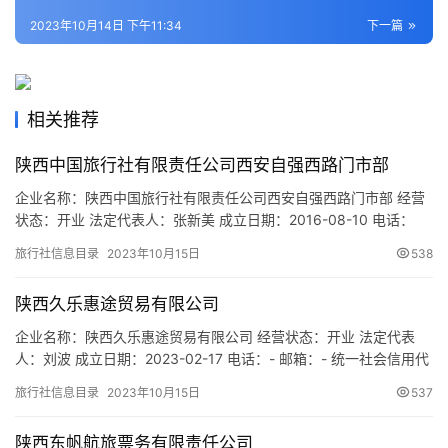
2023年10月14日 下午11:34
下一篇
旅
游
城
相关推荐
市
陕西中国旅行社有限责任公司西安自强西路门市部
企业名称：陕西中国旅行社有限责任公司西安自强西路门市部 经营
状态：开业 法定代表人：张新美 成立日期：2016-08-10 电话：
029-86695060 邮箱：2501915882@qq.com 统一社会信用代
旅行社信息目录
2023年10月15日
538
码：91610133MA6TYK047M 注册地址：西安市莲湖区自强西路
295号丽居商务酒店一层门面房 网址：- 经营范围：一般经营项目：
陕西久乐惠途贸易有限公司
为设立社招…
企业名称：陕西久乐惠途贸易有限公司 经营状态：开业 法定代表
人：刘波 成立日期：2023-02-17 电话：- 邮箱：- 统一社会信用代
码：91611105MAC8X4CW5R 注册地址：陕西省西咸新区沣东新
旅行社信息目录
2023年10月15日
537
城恒大都市广场11号楼2单元1607室 网址：- 经营范围：一般项
目：农副产品销售；食品销售（仅销售预包装食品）；日用百货销
陕西东帆航旅票务有限责任公司
售；家用电器销售；五金产品批…