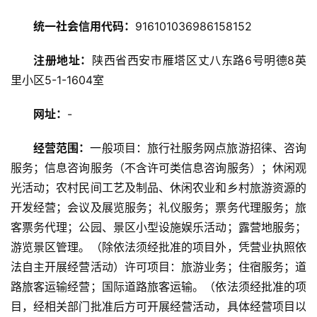
讯
统一社会信用代码：
916101036986158152
旅
游
注册地址：
陕西省西安市雁塔区丈八东路6号明德8英
攻
里小区5-1-1604室
略
网址：
-
美
经营范围：
一般项目：旅行社服务网点旅游招徕、咨询
食
特
服务；信息咨询服务（不含许可类信息咨询服务）；休闲观
产
光活动；农村民间工艺及制品、休闲农业和乡村旅游资源的
开发经营；会议及展览服务；礼仪服务；票务代理服务；旅
热
客票务代理；公园、景区小型设施娱乐活动；露营地服务；
门
游览景区管理。（除依法须经批准的项目外，凭营业执照依
景
法自主开展经营活动）许可项目：旅游业务；住宿服务；道
点
路旅客运输经营；国际道路旅客运输。（依法须经批准的项
目，经相关部门批准后方可开展经营活动，具体经营项目以
旅