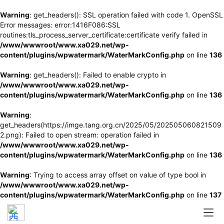
Warning
: get_headers(): SSL operation failed with code 1. OpenSSL
Error messages: error:1416F086:SSL
routines:tls_process_server_certificate:certificate verify failed in
/www/wwwroot/www.xa029.net/wp-
content/plugins/wpwatermark/WaterMarkConfig.php
on line
136
Warning
: get_headers(): Failed to enable crypto in
/www/wwwroot/www.xa029.net/wp-
content/plugins/wpwatermark/WaterMarkConfig.php
on line
136
Warning
:
get_headers(https://imge.tang.org.cn/2025/05/202505060821509
2.png): Failed to open stream: operation failed in
/www/wwwroot/www.xa029.net/wp-
content/plugins/wpwatermark/WaterMarkConfig.php
on line
136
Warning
: Trying to access array offset on value of type bool in
/www/wwwroot/www.xa029.net/wp-
content/plugins/wpwatermark/WaterMarkConfig.php
on line
137