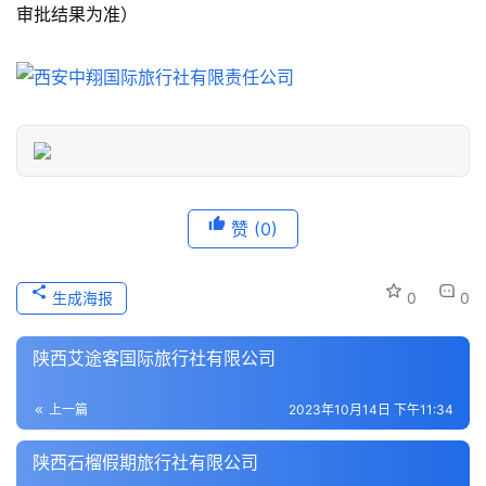
审批结果为准）
游
信
息
登录
注册
历
史
文
化
赞
(0)
导
游
生成海报
0
0
之
家
陕西艾途客国际旅行社有限公司
本
上一篇
2023年10月14日 下午11:34
地
生
陕西石榴假期旅行社有限公司
活