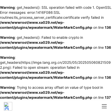
Warning
: get_headers(): SSL operation failed with code 1. OpenSSL
Error messages: error:1416F086:SSL
routines:tls_process_server_certificate:certificate verify failed in
/www/wwwroot/www.xa029.net/wp-
content/plugins/wpwatermark/WaterMarkConfig.php
on line
136
Warning
: get_headers(): Failed to enable crypto in
/www/wwwroot/www.xa029.net/wp-
content/plugins/wpwatermark/WaterMarkConfig.php
on line
136
Warning
:
get_headers(https://imge.tang.org.cn/2025/05/202505060821509
2.png): Failed to open stream: operation failed in
/www/wwwroot/www.xa029.net/wp-
content/plugins/wpwatermark/WaterMarkConfig.php
on line
136
Warning
: Trying to access array offset on value of type bool in
/www/wwwroot/www.xa029.net/wp-
content/plugins/wpwatermark/WaterMarkConfig.php
on line
137