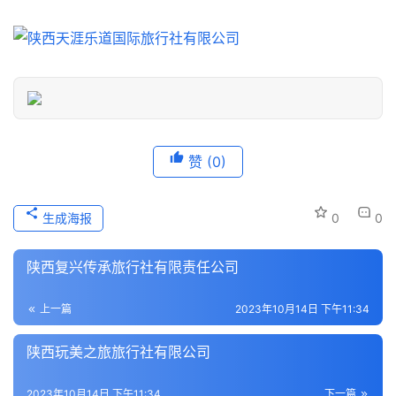
游
信
息
登录
注册
历
史
文
化
赞
(0)
导
生成海报
0
0
游
之
陕西复兴传承旅行社有限责任公司
家
上一篇
2023年10月14日 下午11:34
本
地
陕西玩美之旅旅行社有限公司
生
活
2023年10月14日 下午11:34
下一篇