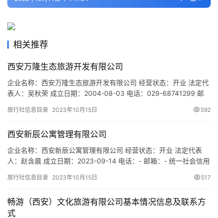
旅
游
城
相关推荐
市
西安万隆生态旅游开发有限公司
企业名称：西安万隆生态旅游开发有限公司 经营状态：开业 法定代
表人：吴秋荣 成立日期：2004-08-03 电话：029-68741299 邮
箱：1748175009@qq.com 统一社会信用代码：
旅行社信息目录
2023年10月15日
592
91610103757841848T 注册地址：西安市碑林区东关正街9号幸福
逸家1座4层10411号 网址：- 经营范围：一般项目：园区管理服
西安新辰公寓管理有限公司
务；旅行社服务网点…
企业名称：西安新辰公寓管理有限公司 经营状态：开业 法定代表
人：赵含晨 成立日期：2023-09-14 电话：- 邮箱：- 统一社会信用
代码：91610103MACXMCDB4K 注册地址：陕西省西安市碑林区
旅行社信息目录
2023年10月15日
517
咸宁西路29号咸宁广场5单元801室 网址：- 经营范围：一般项目：
酒店管理；日用百货销售；组织文化艺术交流活动；专业设计服
畅游（西安）文化旅游有限公司基本情况信息及联系方
务；会议及展览服务；休闲观光…
式