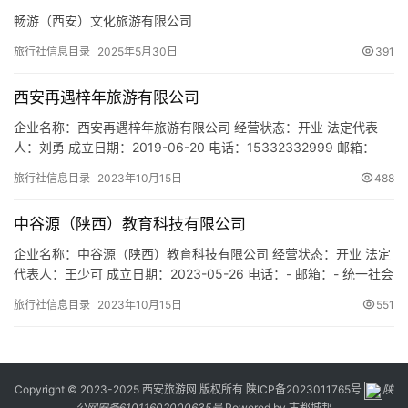
畅游（西安）文化旅游有限公司
旅行社信息目录
2025年5月30日
391
西安再遇梓年旅游有限公司
企业名称：西安再遇梓年旅游有限公司 经营状态：开业 法定代表
人：刘勇 成立日期：2019-06-20 电话：15332332999 邮箱：
498142119@QQ.COM 统一社会信用代码：
旅行社信息目录
2023年10月15日
488
91610124MA6WXR9E2B 注册地址：陕西省西安市周至县集贤镇赵
公明景区赵公明生平展示厅三楼展示馆 网址：- 经营范围：一般项
中谷源（陕西）教育科技有限公司
目：工艺美术品及收藏品零售（象牙及…
企业名称：中谷源（陕西）教育科技有限公司 经营状态：开业 法定
代表人：王少可 成立日期：2023-05-26 电话：- 邮箱：- 统一社会
信用代码：91610104MACKDKPM1N 注册地址：陕西省西安市莲
旅行社信息目录
2023年10月15日
551
湖区星火路20号龙湖MOCO国际1座2单元20层22051室 网址：- 经
营范围：一般项目：教育咨询服务（不含涉许可审批的教育培训活
动）；自费出国留学…
Copyright © 2023-2025 西安旅游网 版权所有
陕ICP备2023011765号
陕
公网安备61011602000635号
Powered by
古都城邦