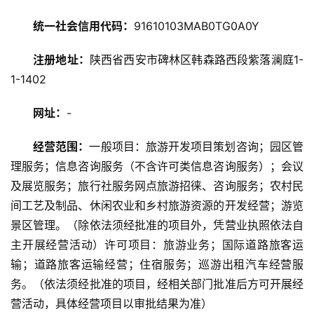
统一社会信用代码：
91610103MAB0TG0A0Y
旅
游
注册地址：
陕西省西安市碑林区韩森路西段紫落澜庭1-
攻
1-1402
略
网址：
-
美
食
经营范围：
一般项目：旅游开发项目策划咨询；园区管
特
理服务；信息咨询服务（不含许可类信息咨询服务）；会议
产
及展览服务；旅行社服务网点旅游招徕、咨询服务；农村民
间工艺及制品、休闲农业和乡村旅游资源的开发经营；游览
热
景区管理。（除依法须经批准的项目外，凭营业执照依法自
门
景
主开展经营活动）许可项目：旅游业务；国际道路旅客运
点
输；道路旅客运输经营；住宿服务；巡游出租汽车经营服
务。（依法须经批准的项目，经相关部门批准后方可开展经
旅
营活动，具体经营项目以审批结果为准）