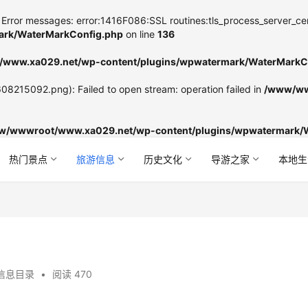
Error messages: error:1416F086:SSL routines:tls_process_server_certifi
rk/WaterMarkConfig.php
on line
136
www.xa029.net/wp-content/plugins/wpwatermark/WaterMarkC
8215092.png): Failed to open stream: operation failed in
/www/ww
w/wwwroot/www.xa029.net/wp-content/plugins/wpwatermark/
热门景点
旅游信息
历史文化
导游之家
本地生
信息目录
•
阅读 470