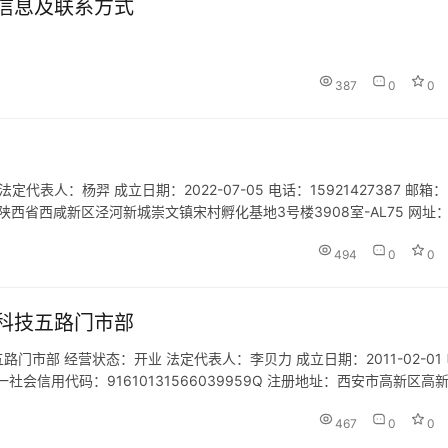
信息及联系方式
387
0
0
人：杨羿 成立日期：2022-07-05 电话：15921427387 邮箱：
址：陕西省西咸新区泾河新城崇文镇宋村孵化基地3号楼3908室-AL75 网址：
术服务、技术开发、技术咨…
494
0
0
科技五路门市部
市部 经营状态：开业 法定代表人：李贝力 成立日期：2011-02-01 
om 统一社会信用代码：91610131566039959Q 注册地址：西安市高新区高
.klcc…
467
0
0