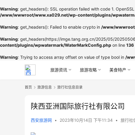
Warning
: get_headers(): SSL operation failed with code 1. OpenSSL 
/www/wwwroot/www.xa029.net/wp-content/plugins/wpwaterma
Warning
: get_headers(): Failed to enable crypto in
/www/wwwroot/
Warning
: get_headers(https://imge.tang.org.cn/2025/05/202505060
content/plugins/wpwatermark/WaterMarkConfig.php
on line
136
Warning
: Trying to access array offset on value of type bool in
/ww
旅游资讯
旅游攻略
美食特产
首页
旅游信息
旅行社信息目录
陕西亚洲国际旅行社有限公司
西安旅游网
•
2023年10月14日 下午11:34
•
旅行社