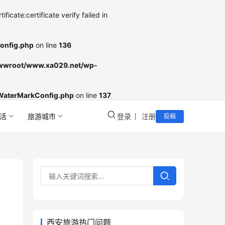
cate:certificate verify failed in
onfig.php
on line
136
wroot/www.xa029.net/wp-
WaterMarkConfig.php
on line
137
活
旅游城市
登录
注册
投稿
西安旅游热门问题