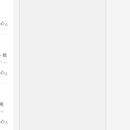
0
- 统
- 经
0
电
新路
0