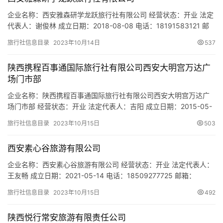
企业名称：西安雅森研学龙跃旅行社有限公司 经营状态：开业 法定
代表人：谢俊林 成立日期：2018-08-08 电话：18191583121 邮
箱：- 统一社会信用代码：91610112MA6W1EBB0Q 注册地址：陕
旅行社信息目录
2023年10月14日
537
西省西安市曲江新区雁翔路1号大汉上林苑景区(南区1号) 网址：- 经
营范围：入境旅游业务；国内旅游业务；文化旅游项目开发；研学
陕西携程百事通国际旅行社有限公司西安大明宫万达广
旅行及夏令营的项…
场门市部
企业名称：陕西携程百事通国际旅行社有限公司西安大明宫万达广
场门市部 经营状态：开业 法定代表人：吉阳 成立日期：2015-05-
18 电话：18009183151 邮箱：3155759525@qq.com 统一社会
旅行社信息目录
2023年10月15日
503
信用代码：91610135MA6TYKF18P 注册地址：陕西省西安市未央
区大明宫万达永辉超市商铺B0331013 网址：- 经营范围：一般经营
西安素心谷旅游有限公司
项…
企业名称：西安素心谷旅游有限公司 经营状态：开业 法定代表人：
王友畅 成立日期：2021-05-14 电话：18509277725 邮箱：
1521184889@qq.com 统一社会信用代码：
旅行社信息目录
2023年10月15日
492
91610122MAB0W42486 注册地址：陕西省西安市蓝田县三官庙镇
韩岭村西村组（秀玲生态园内） 网址：- 经营范围：一般项目：露
陕西悦行常安旅游有限责任公司
营地服务；旅游开发项目策划咨询；…