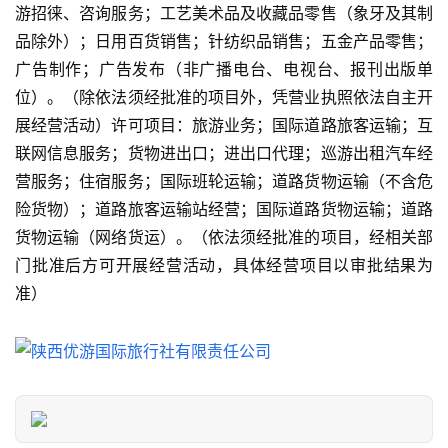
游招徕、咨询服务；工艺美术品及收藏品零售（象牙及其制
热
门
品除外）；日用百货销售；针纺织品销售；五金产品零售；
景
广告制作；广告发布（非广播电台、电视台、报刊出版单
点
位）。（除依法须经批准的项目外，凭营业执照依法自主开
展经营活动）许可项目：旅游业务；国际道路旅客运输；互
旅
联网信息服务；货物进出口；进出口代理；巡游出租汽车经
游
营服务；住宿服务；国际班轮运输；道路货物运输（不含危
信
险货物）；道路旅客运输站经营；国际道路货物运输；道路
息
登录
注册
货物运输（网络货运）。（依法须经批准的项目，经相关部
门批准后方可开展经营活动，具体经营项目以审批结果为
历
准）
史
文
化
导
游
之