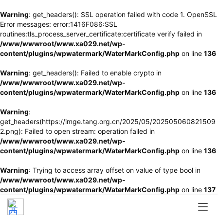
Warning
: get_headers(): SSL operation failed with code 1. OpenSSL
Error messages: error:1416F086:SSL
routines:tls_process_server_certificate:certificate verify failed in
/www/wwwroot/www.xa029.net/wp-
content/plugins/wpwatermark/WaterMarkConfig.php
on line
136
Warning
: get_headers(): Failed to enable crypto in
/www/wwwroot/www.xa029.net/wp-
content/plugins/wpwatermark/WaterMarkConfig.php
on line
136
Warning
:
get_headers(https://imge.tang.org.cn/2025/05/202505060821509
2.png): Failed to open stream: operation failed in
/www/wwwroot/www.xa029.net/wp-
content/plugins/wpwatermark/WaterMarkConfig.php
on line
136
Warning
: Trying to access array offset on value of type bool in
/www/wwwroot/www.xa029.net/wp-
content/plugins/wpwatermark/WaterMarkConfig.php
on line
137