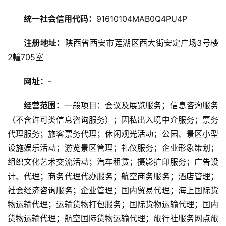
统一社会信用代码：
91610104MAB0Q4PU4P
旅
注册地址：
陕西省西安市莲湖区西大街安定广场3号楼
游
2幢705室
资
讯
网址：
-
经营范围：
一般项目：会议及展览服务；信息咨询服务
旅
游
（不含许可类信息咨询服务）；因私出入境中介服务；票务
攻
代理服务；旅客票务代理；休闲观光活动；公园、景区小型
略
设施娱乐活动；游览景区管理；礼仪服务；企业形象策划；
组织文化艺术交流活动；汽车租赁；摄影扩印服务；广告设
美
计、代理；商务代理代办服务；航空商务服务；酒店管理；
食
社会经济咨询服务；企业管理；国内贸易代理；海上国际货
特
物运输代理；运输货物打包服务；国际货物运输代理；国内
产
货物运输代理；航空国际货物运输代理；旅行社服务网点旅