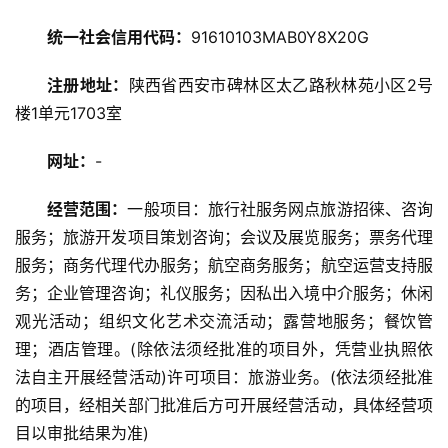
统一社会信用代码：
91610103MAB0Y8X20G
旅
游
注册地址：
陕西省西安市碑林区太乙路秋林苑小区2号
攻
楼1单元1703室
略
网址：
-
美
食
经营范围：
一般项目：旅行社服务网点旅游招徕、咨询
特
服务；旅游开发项目策划咨询；会议及展览服务；票务代理
产
服务；商务代理代办服务；航空商务服务；航空运营支持服
务；企业管理咨询；礼仪服务；因私出入境中介服务；休闲
热
观光活动；组织文化艺术交流活动；露营地服务；餐饮管
门
景
理；酒店管理。(除依法须经批准的项目外，凭营业执照依
点
法自主开展经营活动)许可项目：旅游业务。(依法须经批准
的项目，经相关部门批准后方可开展经营活动，具体经营项
旅
目以审批结果为准)