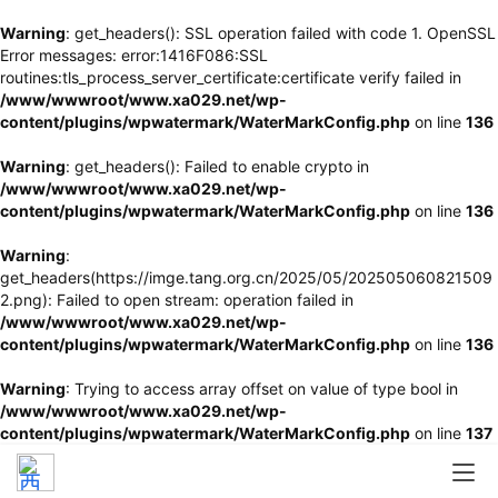
Warning
: get_headers(): SSL operation failed with code 1. OpenSSL
Error messages: error:1416F086:SSL
routines:tls_process_server_certificate:certificate verify failed in
/www/wwwroot/www.xa029.net/wp-
content/plugins/wpwatermark/WaterMarkConfig.php
on line
136
Warning
: get_headers(): Failed to enable crypto in
/www/wwwroot/www.xa029.net/wp-
content/plugins/wpwatermark/WaterMarkConfig.php
on line
136
Warning
:
get_headers(https://imge.tang.org.cn/2025/05/202505060821509
2.png): Failed to open stream: operation failed in
/www/wwwroot/www.xa029.net/wp-
content/plugins/wpwatermark/WaterMarkConfig.php
on line
136
Warning
: Trying to access array offset on value of type bool in
/www/wwwroot/www.xa029.net/wp-
content/plugins/wpwatermark/WaterMarkConfig.php
on line
137