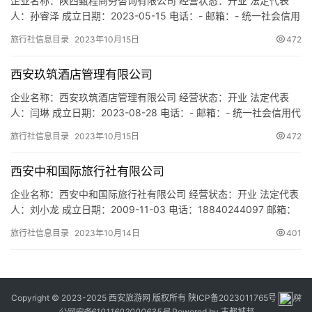
企业名称：陕西甄程商务咨询有限公司 经营状态：开业 法定代表
人：孙睿泽 成立日期：2023-05-15 电话：- 邮箱：- 统一社会信用
代码：91610133MACHXXHR3X 注册地址：陕西省西安市曲江新区
旅行社信息目录
2023年10月15日
472
雁南五路8号春晓苑14号楼4单元302室 网址：- 经营范围：一般项
目：会议及展览服务；旅游开发项目策划咨询；城市公园管理；自
西安玖筑酒店管理有限公司
费出国留学中介服务；市场…
企业名称：西安玖筑酒店管理有限公司 经营状态：开业 法定代表
人：闫琳 成立日期：2023-08-28 电话：- 邮箱：- 统一社会信用代
码：91610104MACT61X437 注册地址：陕西省西安市莲湖区北院
旅行社信息目录
2023年10月15日
472
门街道化觉巷235号 网址：- 经营范围：一般项目：酒店管理；餐饮
管理；会议及展览服务；家政服务；票务代理服务；旅行社服务网
西安中和国际旅行社有限公司
点旅游招徕、咨询服务；商务…
企业名称：西安中和国际旅行社有限公司 经营状态：开业 法定代表
人：刘小龙 成立日期：2009-11-03 电话：18840244097 邮箱：
18840244097@163.com 统一社会信用代码：
旅行社信息目录
2023年10月14日
401
916101316938355448 注册地址：陕西省西安市沣东新城三桥街
道办公园新世纪小区第11栋6单元102室 网址：- 经营范围：入境旅
游业务、国内旅游业…
Copyright © 2023-2025 西安旅游网 版权所有
陕ICP备2023011765号
陕
公网安备61011602000635号
Powered by
古都城邦