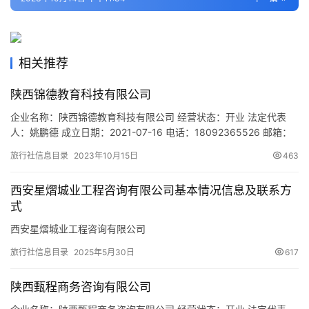
旅
游
城
相关推荐
市
陕西锦德教育科技有限公司
企业名称：陕西锦德教育科技有限公司 经营状态：开业 法定代表
人：姚鹏德 成立日期：2021-07-16 电话：18092365526 邮箱：
2057516344@qq.com 统一社会信用代码：
旅行社信息目录
2023年10月15日
463
91610132MAB0Y1E47G 注册地址：陕西省西安市经济技术开发区
天地时代广场B座1415室 网址：- 经营范围：一般项目：教育咨询
西安星熠城业工程咨询有限公司基本情况信息及联系方
服务（不含涉许可审批的教育…
式
西安星熠城业工程咨询有限公司
旅行社信息目录
2025年5月30日
617
陕西甄程商务咨询有限公司