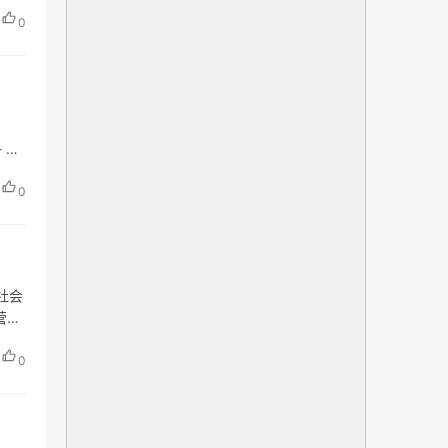
0
 经
0
社会
营范
0