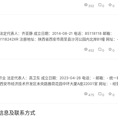
352
0
0
表人：齐亚静 成立日期：2014-08-21 电话：85118118 邮箱：
2431118242XR 注册地址：陕西省西安市周至县沙河公园内北岸B1幢 网址：-
具销售；工艺美术品及收藏品…
452
0
0
法定代表人：高卫东 成立日期：2023-04-28 电话：- 邮箱：- 统一
陕西省西安市经济技术开发区未央路雅荷花园中环大厦A座22001室 网址：- 经
划咨询；健康咨询服务（不含诊疗服务）…
475
0
0
信息及联系方式