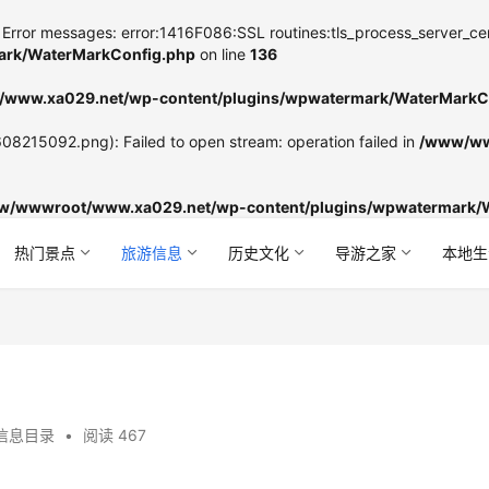
Error messages: error:1416F086:SSL routines:tls_process_server_certifi
rk/WaterMarkConfig.php
on line
136
www.xa029.net/wp-content/plugins/wpwatermark/WaterMarkC
8215092.png): Failed to open stream: operation failed in
/www/ww
w/wwwroot/www.xa029.net/wp-content/plugins/wpwatermark/
热门景点
旅游信息
历史文化
导游之家
本地生
信息目录
•
阅读 467