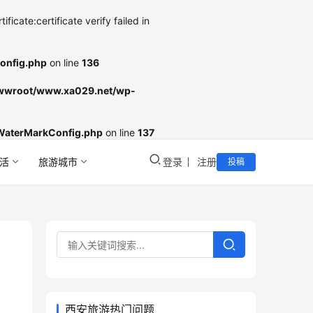
cate:certificate verify failed in
onfig.php
on line
136
wroot/www.xa029.net/wp-
WaterMarkConfig.php
on line
137
活
旅游城市
登录
注册
投稿
西安旅游热门问题