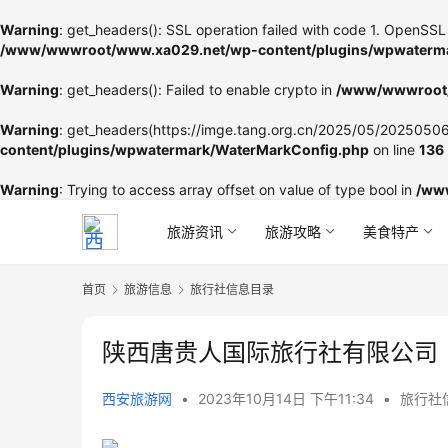
Warning
: get_headers(): SSL operation failed with code 1. OpenSSL 
/www/wwwroot/www.xa029.net/wp-content/plugins/wpwaterma
Warning
: get_headers(): Failed to enable crypto in
/www/wwwroot/
Warning
: get_headers(https://imge.tang.org.cn/2025/05/202505060
content/plugins/wpwatermark/WaterMarkConfig.php
on line
136
Warning
: Trying to access array offset on value of type bool in
/ww
旅游资讯
旅游攻略
美食特产
首页
旅游信息
旅行社信息目录
陕西唐贵人国际旅行社有限公司
西安旅游网
•
2023年10月14日 下午11:34
•
旅行社