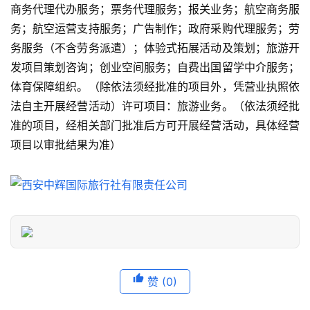
景
商务代理代办服务；票务代理服务；报关业务；航空商务服
点
务；航空运营支持服务；广告制作；政府采购代理服务；劳
务服务（不含劳务派遣）；体验式拓展活动及策划；旅游开
旅
发项目策划咨询；创业空间服务；自费出国留学中介服务；
游
体育保障组织。（除依法须经批准的项目外，凭营业执照依
信
法自主开展经营活动）许可项目：旅游业务。（依法须经批
息
登录
注册
准的项目，经相关部门批准后方可开展经营活动，具体经营
项目以审批结果为准）
历
史
文
化
导
游
之
赞
(0)
家