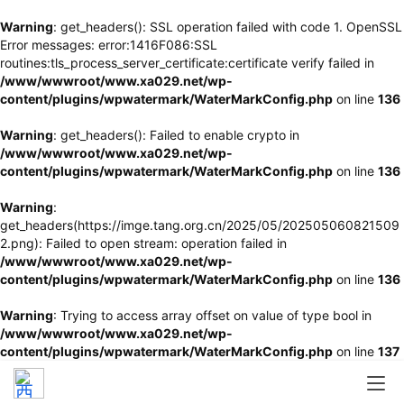
Warning
: get_headers(): SSL operation failed with code 1. OpenSSL
Error messages: error:1416F086:SSL
routines:tls_process_server_certificate:certificate verify failed in
/www/wwwroot/www.xa029.net/wp-
content/plugins/wpwatermark/WaterMarkConfig.php
on line
136
Warning
: get_headers(): Failed to enable crypto in
/www/wwwroot/www.xa029.net/wp-
content/plugins/wpwatermark/WaterMarkConfig.php
on line
136
Warning
:
get_headers(https://imge.tang.org.cn/2025/05/202505060821509
2.png): Failed to open stream: operation failed in
/www/wwwroot/www.xa029.net/wp-
content/plugins/wpwatermark/WaterMarkConfig.php
on line
136
Warning
: Trying to access array offset on value of type bool in
/www/wwwroot/www.xa029.net/wp-
content/plugins/wpwatermark/WaterMarkConfig.php
on line
137