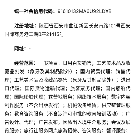
旅
统一社会信用代码：
91610132MA6U92LDXB
游
资
注册地址：
陕西省西安市曲江新区长安南路101号西安
讯
国际商务港二期B座21415号
旅
网址：
-
游
攻
经营范围：
一般项目：日用百货销售；工艺美术品及收
略
藏品批发（象牙及其制品除外）；国内贸易代理；销售代
理；工艺美术品及收藏品零售（象牙及其制品除外）；进出
美
口代理；国际货物运输代理；旅客票务代理；国内船舶代
食
理；国际船舶代理；露营地服务；网络技术服务；数字内容
特
制作服务（不含出版发行）；机械设备租赁；供应链管理服
产
务；教育咨询服务（不含涉许可审批的教育培训活动）；广
告设计、代理；广告发布；因私出入境中介服务；会议及展
热
览服务；旅行社服务网点旅游招徕、咨询服务；翻译服务；
门