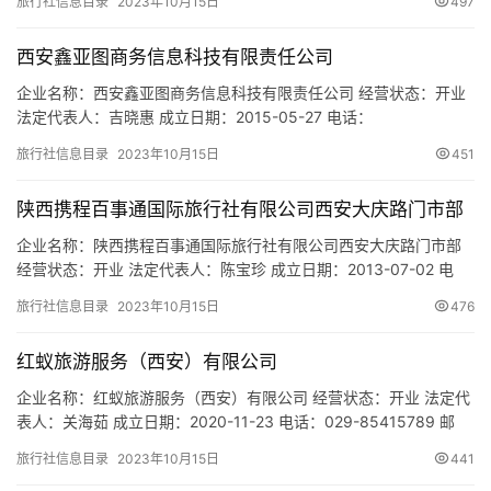
旅行社信息目录
2023年10月15日
497
91610135MAB0YAPC78 注册地址：陕西省西安市雁塔区西沣三路
西沣新苑曹家堡8号楼1单元107室 网址：- 经营范围：一般项目：旅
西安鑫亚图商务信息科技有限责任公司
行社服务…
企业名称：西安鑫亚图商务信息科技有限责任公司 经营状态：开业
法定代表人：吉晓惠 成立日期：2015-05-27 电话：
18049045416 邮箱：- 统一社会信用代码：
旅行社信息目录
2023年10月15日
451
916101133338192923 注册地址：陕西省西安市雁塔区南二环西
段106号紫竹大厦B座1806 网址：- 经营范围：一般项目：信息系统
陕西携程百事通国际旅行社有限公司西安大庆路门市部
集成服务；智能机器人的研发；数字文化创意软件…
企业名称：陕西携程百事通国际旅行社有限公司西安大庆路门市部
经营状态：开业 法定代表人：陈宝珍 成立日期：2013-07-02 电
话：18049224558 邮箱：409270933@qq.com 统一社会信用代
旅行社信息目录
2023年10月15日
476
码：91610135MA6TY8PR1Q 注册地址：西安市莲湖区大庆路635
号 网址：- 经营范围：为设立社招徕游客提供宣传咨询服务(依法须
红蚁旅游服务（西安）有限公司
经批准的…
企业名称：红蚁旅游服务（西安）有限公司 经营状态：开业 法定代
表人：关海茹 成立日期：2020-11-23 电话：029-85415789 邮
箱：- 统一社会信用代码：91610103MAB0M6B46T 注册地址：陕
旅行社信息目录
2023年10月15日
441
西省西安市碑林区南关正街88号长安国际E座3A09 网址：- 经营范