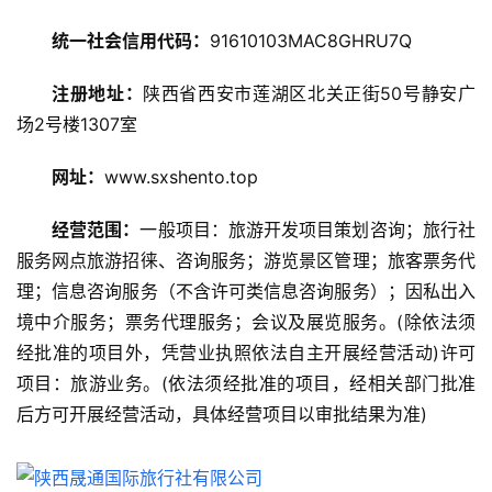
旅
统一社会信用代码：
91610103MAC8GHRU7Q
游
攻
注册地址：
陕西省西安市莲湖区北关正街50号静安广
略
场2号楼1307室
美
网址：
www.sxshento.top
食
特
经营范围：
一般项目：旅游开发项目策划咨询；旅行社
产
服务网点旅游招徕、咨询服务；游览景区管理；旅客票务代
理；信息咨询服务（不含许可类信息咨询服务）；因私出入
热
境中介服务；票务代理服务；会议及展览服务。(除依法须
门
景
经批准的项目外，凭营业执照依法自主开展经营活动)许可
点
项目：旅游业务。(依法须经批准的项目，经相关部门批准
后方可开展经营活动，具体经营项目以审批结果为准)
旅
游
信