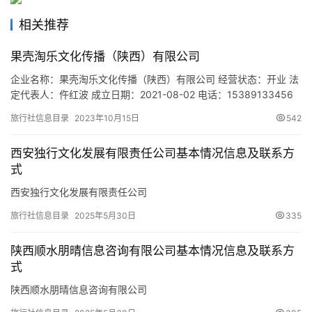
旅
游
相关推荐
城
果壳淘乐文化传播（陕西）有限公司
市
企业名称：果壳淘乐文化传播（陕西）有限公司 经营状态：开业 法
定代表人：仵红波 成立日期：2021-08-02 电话：15389133456
邮箱：- 统一社会信用代码：91610136MAB0YE748K 注册地址：
旅行社信息目录
2023年10月15日
542
陕西省西安市浐灞生态区北辰东路518号林邑小区商铺6-101号 网
址：- 经营范围：一般项目：文化场馆管理服务；会议及展览服务；
西安独行文化发展有限责任公司基本情况信息及联系方
游乐园服务；公…
式
西安独行文化发展有限责任公司
旅行社信息目录
2025年5月30日
335
陕西顺水朋晴信息咨询有限公司基本情况信息及联系方
式
陕西顺水朋晴信息咨询有限公司