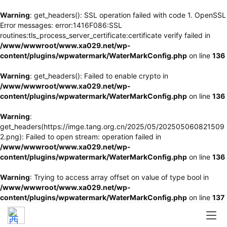
Warning
: get_headers(): SSL operation failed with code 1. OpenSSL
Error messages: error:1416F086:SSL
routines:tls_process_server_certificate:certificate verify failed in
/www/wwwroot/www.xa029.net/wp-
content/plugins/wpwatermark/WaterMarkConfig.php
on line
136
Warning
: get_headers(): Failed to enable crypto in
/www/wwwroot/www.xa029.net/wp-
content/plugins/wpwatermark/WaterMarkConfig.php
on line
136
Warning
:
get_headers(https://imge.tang.org.cn/2025/05/202505060821509
2.png): Failed to open stream: operation failed in
/www/wwwroot/www.xa029.net/wp-
content/plugins/wpwatermark/WaterMarkConfig.php
on line
136
Warning
: Trying to access array offset on value of type bool in
/www/wwwroot/www.xa029.net/wp-
content/plugins/wpwatermark/WaterMarkConfig.php
on line
137