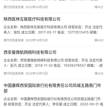
13991153311@qq.com 统一社会信用代码：
市
旅行社信息目录
2023年10月15日
427
91610113MAB0J93UXA 注册地址：陕西省西安市雁塔区长安中路
99号华旗国际广场B座2537室 网址：- 经营范围：一般项目：酒店
陕西医林互联医疗科技有限公司
管理；企业管理；商业综…
企业名称：陕西医林互联医疗科技有限公司 经营状态：开业 法定代
表人：张牡 成立日期：2017-05-17 电话：13772515415 邮箱：
1169060141@qq.com 统一社会信用代码：
旅行社信息目录
2023年10月15日
432
91610116MA6U4Q4T07 注册地址：西安曲江新区雁展路1111号莱
安中心T1幢1单元19层11907室 网址：www.uuyis.com 经营范围：
西安曼微航网络科技有限公司
医疗…
企业名称：西安曼微航网络科技有限公司 经营状态：开业 法定代表
人：彭凡 成立日期：2019-11-22 电话：15929378557 邮箱：- 统
一社会信用代码：91610132MA6TR49Y85 注册地址：陕西省西安
旅行社信息目录
2023年10月15日
422
市经济技术开发区凤城九路北李社区1号楼2单元803室 网址：- 经
营范围：农业科技领域内、物联网及计算机信息技术领域内的技术
中国康辉西安国际旅行社有限责任公司凤城五路南门市
开发、技术转让、…
部
企业名称：中国康辉西安国际旅行社有限责任公司凤城五路南门市
部 经营状态：开业 法定代表人：李任菊 成立日期：2023-09-21 电