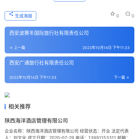
历
史
生成海报
0
0
文
化
西安波赛冬国际旅行社有限责任公司
导
上一篇
2023年10月14日 下午11:33
游
之
西安广通旅行社有限责任公司
家
2023年10月14日 下午11:33
下一篇
本
地
生
相关推荐
活
陕西海洋酒店管理有限公司
旅
企业名称：陕西海洋酒店管理有限公司 经营状态：开业 法定代表
游
人：刘文化 成立日期：2020-07-29 电话：13991153311 邮箱：
城