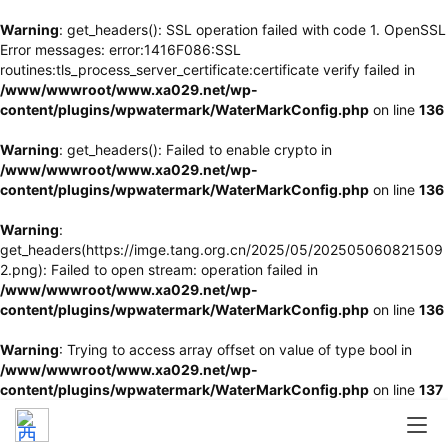
Warning
: get_headers(): SSL operation failed with code 1. OpenSSL
Error messages: error:1416F086:SSL
routines:tls_process_server_certificate:certificate verify failed in
/www/wwwroot/www.xa029.net/wp-
content/plugins/wpwatermark/WaterMarkConfig.php
on line
136
Warning
: get_headers(): Failed to enable crypto in
/www/wwwroot/www.xa029.net/wp-
content/plugins/wpwatermark/WaterMarkConfig.php
on line
136
Warning
:
get_headers(https://imge.tang.org.cn/2025/05/202505060821509
2.png): Failed to open stream: operation failed in
/www/wwwroot/www.xa029.net/wp-
content/plugins/wpwatermark/WaterMarkConfig.php
on line
136
Warning
: Trying to access array offset on value of type bool in
/www/wwwroot/www.xa029.net/wp-
content/plugins/wpwatermark/WaterMarkConfig.php
on line
137