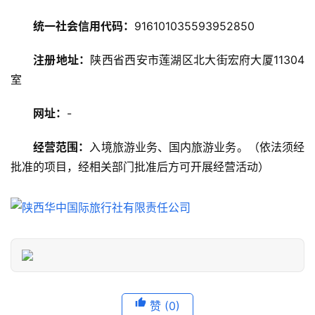
攻
略
统一社会信用代码：
916101035593952850
美
注册地址：
陕西省西安市莲湖区北大街宏府大厦11304
食
室
特
产
网址：
-
经营范围：
入境旅游业务、国内旅游业务。（依法须经
热
门
批准的项目，经相关部门批准后方可开展经营活动）
景
点
旅
游
信
息
登录
注册
赞
(0)