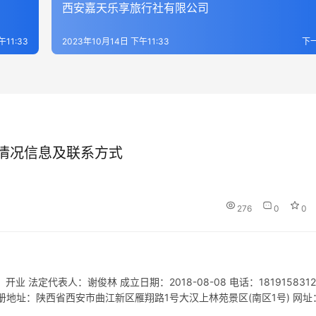
西安嘉天乐享旅行社有限公司
午11:33
2023年10月14日 下午11:33
下
情况信息及联系方式
276
0
0
法定代表人：谢俊林 成立日期：2018-08-08 电话：1819158312
0Q 注册地址：陕西省西安市曲江新区雁翔路1号大汉上林苑景区(南区1号) 网址
目开发；研学旅行及夏令营的项…