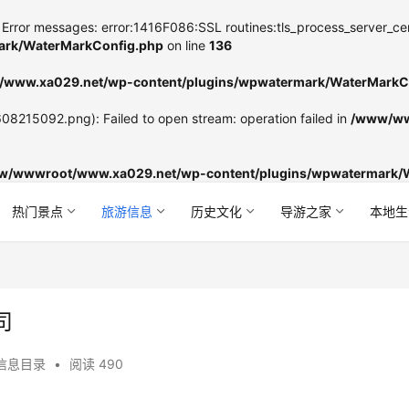
Error messages: error:1416F086:SSL routines:tls_process_server_certifi
rk/WaterMarkConfig.php
on line
136
www.xa029.net/wp-content/plugins/wpwatermark/WaterMarkC
8215092.png): Failed to open stream: operation failed in
/www/ww
w/wwwroot/www.xa029.net/wp-content/plugins/wpwatermark/
热门景点
旅游信息
历史文化
导游之家
本地生
司
信息目录
•
阅读 490