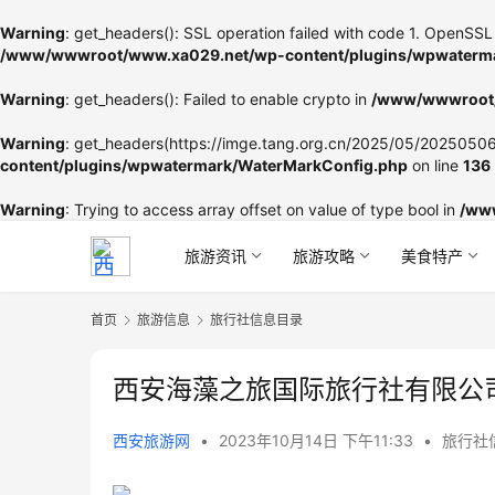
Warning
: get_headers(): SSL operation failed with code 1. OpenSSL 
/www/wwwroot/www.xa029.net/wp-content/plugins/wpwaterma
Warning
: get_headers(): Failed to enable crypto in
/www/wwwroot/
Warning
: get_headers(https://imge.tang.org.cn/2025/05/202505060
content/plugins/wpwatermark/WaterMarkConfig.php
on line
136
Warning
: Trying to access array offset on value of type bool in
/ww
旅游资讯
旅游攻略
美食特产
首页
旅游信息
旅行社信息目录
西安海藻之旅国际旅行社有限公
西安旅游网
•
2023年10月14日 下午11:33
•
旅行社