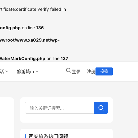
cate:certificate verify failed in
onfig.php
on line
136
wroot/www.xa029.net/wp-
WaterMarkConfig.php
on line
137
活
旅游城市
登录
注册
投稿
西安旅游热门问题