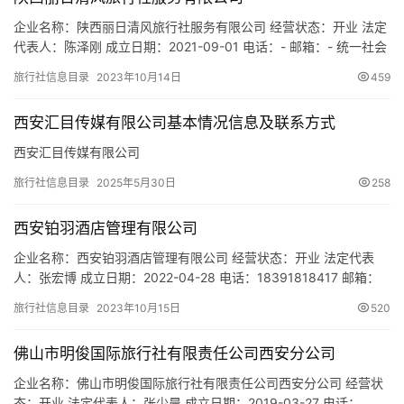
城
市
企业名称：陕西丽日清风旅行社服务有限公司 经营状态：开业 法定
代表人：陈泽刚 成立日期：2021-09-01 电话：- 邮箱：- 统一社会
信用代码：91610112MAB106HK6D 注册地址：陕西省西安市未央
旅行社信息目录
2023年10月14日
459
区开元路南路明园小区11号楼1503室 网址：- 经营范围：一般项
目：旅行社服务网点旅游招徕、咨询服务；旅游开发项目策划咨
西安汇目传媒有限公司基本情况信息及联系方式
询；农村民间工艺及制品、休…
西安汇目传媒有限公司
旅行社信息目录
2025年5月30日
258
西安铂羽酒店管理有限公司
企业名称：西安铂羽酒店管理有限公司 经营状态：开业 法定代表
人：张宏博 成立日期：2022-04-28 电话：18391818417 邮箱：
18391818417@QQ.com 统一社会信用代码：
旅行社信息目录
2023年10月15日
520
91610112MA7MLFJG7R 注册地址：陕西省西安市未央区凤城五路
高山流水幸福快车东区15号楼1502室 网址：- 经营范围：一般项
佛山市明俊国际旅行社有限责任公司西安分公司
目：酒店管理；日用品销售…
企业名称：佛山市明俊国际旅行社有限责任公司西安分公司 经营状
态：开业 法定代表人：张少晨 成立日期：2019-03-27 电话：