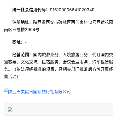
攻
略
统一社会信用代码：
91610000664102034R
注册地址：
陕西省西安市碑林区西何家村10号西荷花园
美
南区五号楼2904号
食
特
网址：
-
产
经营范围：
国内旅游业务、入境旅游业务；代订国内交
热
通客票；文化交流；民宿服务；会议会展服务；汽车租赁服
门
务。（依法须经批准的项目，经相关部门批准后方可开展经
景
点
营活动）
旅
游
信
息
登录
注册