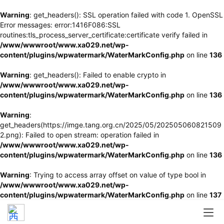
Warning
: get_headers(): SSL operation failed with code 1. OpenSSL
Error messages: error:1416F086:SSL
routines:tls_process_server_certificate:certificate verify failed in
/www/wwwroot/www.xa029.net/wp-
content/plugins/wpwatermark/WaterMarkConfig.php
on line
136
Warning
: get_headers(): Failed to enable crypto in
/www/wwwroot/www.xa029.net/wp-
content/plugins/wpwatermark/WaterMarkConfig.php
on line
136
Warning
:
get_headers(https://imge.tang.org.cn/2025/05/202505060821509
2.png): Failed to open stream: operation failed in
/www/wwwroot/www.xa029.net/wp-
content/plugins/wpwatermark/WaterMarkConfig.php
on line
136
Warning
: Trying to access array offset on value of type bool in
/www/wwwroot/www.xa029.net/wp-
content/plugins/wpwatermark/WaterMarkConfig.php
on line
137