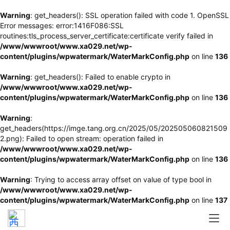
Warning
: get_headers(): SSL operation failed with code 1. OpenSSL
Error messages: error:1416F086:SSL
routines:tls_process_server_certificate:certificate verify failed in
/www/wwwroot/www.xa029.net/wp-
content/plugins/wpwatermark/WaterMarkConfig.php
on line
136
Warning
: get_headers(): Failed to enable crypto in
/www/wwwroot/www.xa029.net/wp-
content/plugins/wpwatermark/WaterMarkConfig.php
on line
136
Warning
:
get_headers(https://imge.tang.org.cn/2025/05/202505060821509
2.png): Failed to open stream: operation failed in
/www/wwwroot/www.xa029.net/wp-
content/plugins/wpwatermark/WaterMarkConfig.php
on line
136
Warning
: Trying to access array offset on value of type bool in
/www/wwwroot/www.xa029.net/wp-
content/plugins/wpwatermark/WaterMarkConfig.php
on line
137