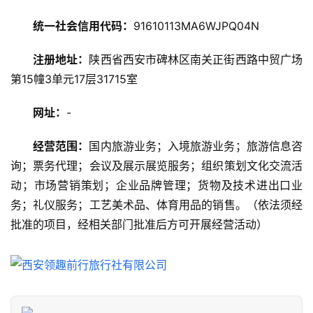
游
攻
统一社会信用代码：
91610113MA6WJPQ04N
略
注册地址：
陕西省西安市碑林区南关正街西路中贸广场
第15幢3单元17层31715室
美
食
网址：
-
特
产
经营范围：
国内旅游业务；入境旅游业务；旅游信息咨
询；票务代理；会议及展示展览服务；组织策划文化交流活
热
动；市场营销策划；企业品牌管理；货物及技术进出口业
门
景
务；礼仪服务；工艺美术品、体育用品的销售。（依法须经
点
批准的项目，经相关部门批准后方可开展经营活动）
旅
游
信
息