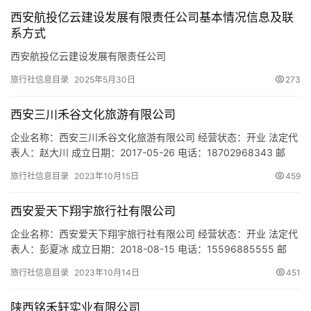
游
西安航投亿云建设发展有限责任公司基本情况信息及联
城
系方式
市
西安航投亿云建设发展有限责任公司
旅行社信息目录
2025年5月30日
273
西安三川禾谷文化旅游有限公司
企业名称：西安三川禾谷文化旅游有限公司 经营状态：开业 法定代
表人：赵大川 成立日期：2017-05-26 电话：18702968343 邮
箱：18702968343@126.com 统一社会信用代码：
旅行社信息目录
2023年10月15日
459
91610102MA6U54871B 注册地址：陕西省西安市未央区丰产路宣
平里都市田园综合体南闾01号001室 网址：- 经营范围：一般项
西安爱天下翔宇旅行社有限公司
目：旅行社服务网点旅…
企业名称：西安爱天下翔宇旅行社有限公司 经营状态：开业 法定代
表人：彭夏冰 成立日期：2018-08-15 电话：15596885555 邮
箱：- 统一社会信用代码：91610133MA6W1MXG3D 注册地址：陕
旅行社信息目录
2023年10月14日
451
西省西安市雁塔区南二环沙坡十字伟业都市远景17楼C户 网址：- 经
营范围：一般项目：健康咨询服务（不含诊疗服务）；旅游开发项
陕西铭禾轩实业有限公司
目策划咨询；旅行社服…