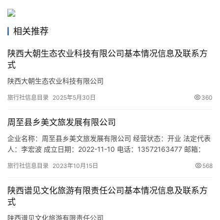
旅
游
相关推荐
城
市
陕西大朝生态农业科技有限公司基本情况信息及联系方
式
陕西大朝生态农业科技有限公司
旅行社信息目录
2025年5月30日
360
周至县乡美文旅发展有限公司
企业名称：周至县乡美文旅发展有限公司 经营状态：开业 法定代表
人：李宏波 成立日期：2022-11-10 电话：13572163477 邮箱：
1102933310@qq.com 统一社会信用代码：
旅行社信息目录
2023年10月15日
568
91610124MAC2RT6L7A 注册地址：陕西省西安市周至县二曲街道
丰达四季城1幢1单元501室 网址：- 经营范围：一般项目：游览景区
陕西谱见文化旅游有限责任公司基本情况信息及联系方
管理；旅游开发项目策划…
式
陕西谱见文化旅游有限责任公司