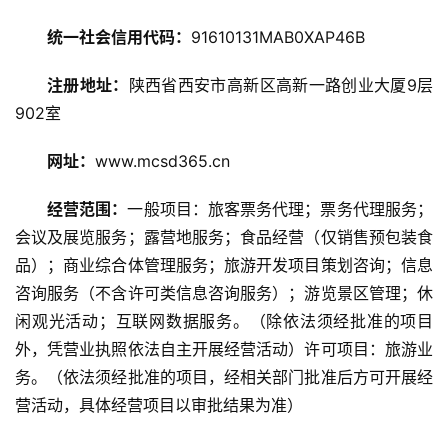
旅
统一社会信用代码：
91610131MAB0XAP46B
游
攻
注册地址：
陕西省西安市高新区高新一路创业大厦9层
略
902室
美
网址：
www.mcsd365.cn
食
特
经营范围：
一般项目：旅客票务代理；票务代理服务；
产
会议及展览服务；露营地服务；食品经营（仅销售预包装食
品）；商业综合体管理服务；旅游开发项目策划咨询；信息
热
咨询服务（不含许可类信息咨询服务）；游览景区管理；休
门
闲观光活动；互联网数据服务。（除依法须经批准的项目
景
外，凭营业执照依法自主开展经营活动）许可项目：旅游业
点
务。（依法须经批准的项目，经相关部门批准后方可开展经
营活动，具体经营项目以审批结果为准）
旅
游