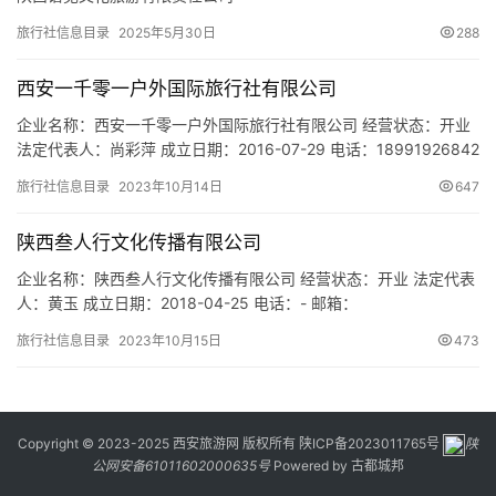
旅行社信息目录
2025年5月30日
288
西安一千零一户外国际旅行社有限公司
企业名称：西安一千零一户外国际旅行社有限公司 经营状态：开业
法定代表人：尚彩萍 成立日期：2016-07-29 电话：18991926842
邮箱：18991926842@163.com 统一社会信用代码：
旅行社信息目录
2023年10月14日
647
91610103MA6TYGUR5A 注册地址：陕西省西安市碑林区长安北路
14号省体育场北门金兰商务会馆A座308室 网址：
陕西叁人行文化传播有限公司
www.1001hw.top…
企业名称：陕西叁人行文化传播有限公司 经营状态：开业 法定代表
人：黄玉 成立日期：2018-04-25 电话：- 邮箱：
18700000186@163.com 统一社会信用代码：
旅行社信息目录
2023年10月15日
473
91610103MA6UUC8G3D 注册地址：陕西省西安市碑林区含光北
路37号4幢10804室 网址：- 经营范围：一般项目：游览景区管
理；游乐园服务；公园、景区小型设施娱乐活动；…
Copyright © 2023-2025 西安旅游网 版权所有
陕ICP备2023011765号
陕
公网安备61011602000635号
Powered by
古都城邦