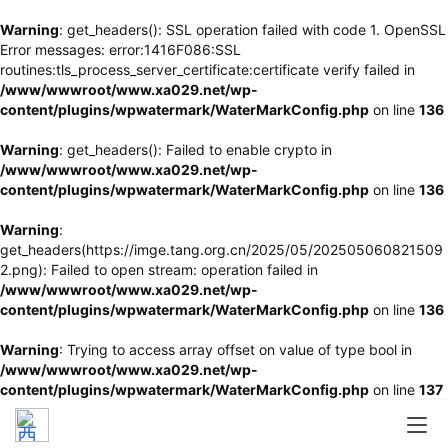
Warning
: get_headers(): SSL operation failed with code 1. OpenSSL
Error messages: error:1416F086:SSL
routines:tls_process_server_certificate:certificate verify failed in
/www/wwwroot/www.xa029.net/wp-
content/plugins/wpwatermark/WaterMarkConfig.php
on line
136
Warning
: get_headers(): Failed to enable crypto in
/www/wwwroot/www.xa029.net/wp-
content/plugins/wpwatermark/WaterMarkConfig.php
on line
136
Warning
:
get_headers(https://imge.tang.org.cn/2025/05/202505060821509
2.png): Failed to open stream: operation failed in
/www/wwwroot/www.xa029.net/wp-
content/plugins/wpwatermark/WaterMarkConfig.php
on line
136
Warning
: Trying to access array offset on value of type bool in
/www/wwwroot/www.xa029.net/wp-
content/plugins/wpwatermark/WaterMarkConfig.php
on line
137