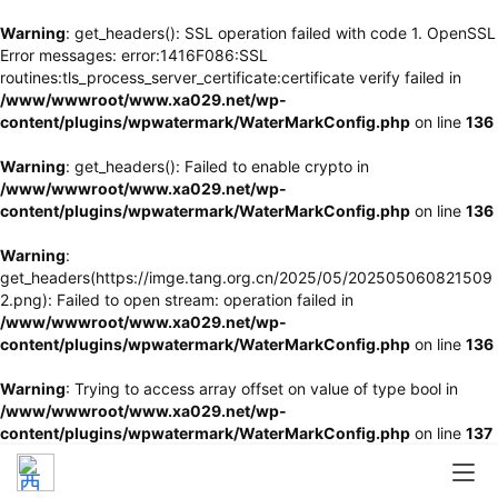
Warning
: get_headers(): SSL operation failed with code 1. OpenSSL
Error messages: error:1416F086:SSL
routines:tls_process_server_certificate:certificate verify failed in
/www/wwwroot/www.xa029.net/wp-
content/plugins/wpwatermark/WaterMarkConfig.php
on line
136
Warning
: get_headers(): Failed to enable crypto in
/www/wwwroot/www.xa029.net/wp-
content/plugins/wpwatermark/WaterMarkConfig.php
on line
136
Warning
:
get_headers(https://imge.tang.org.cn/2025/05/202505060821509
2.png): Failed to open stream: operation failed in
/www/wwwroot/www.xa029.net/wp-
content/plugins/wpwatermark/WaterMarkConfig.php
on line
136
Warning
: Trying to access array offset on value of type bool in
/www/wwwroot/www.xa029.net/wp-
content/plugins/wpwatermark/WaterMarkConfig.php
on line
137