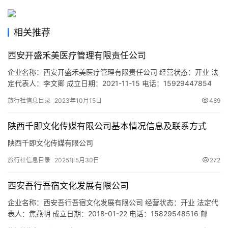
旅
游
城
相关推荐
市
西安开盛禾美医疗管理有限责任公司
企业名称：西安开盛禾美医疗管理有限责任公司 经营状态：开业 法
定代表人：李文卿 成立日期：2021-11-15 电话：15929447854
邮箱：418944287@qq.com 统一社会信用代码：
旅行社信息目录
2023年10月15日
489
91610103MA7D10MJ28 注册地址：陕西省西安市莲湖区龙首北路
公园壹号二期一号楼一单元904 网址：- 经营范围：一般项目：医
陕西千即文化传媒有限公司基本情况信息及联系方式
院管理；企业管理；企业…
陕西千即文化传媒有限公司
旅行社信息目录
2025年5月30日
272
西安吾行吾宿文化发展有限公司
企业名称：西安吾行吾宿文化发展有限公司 经营状态：开业 法定代
表人：焦燕明 成立日期：2018-01-22 电话：15829548516 邮
箱：641848160@qq.com 统一社会信用代码：