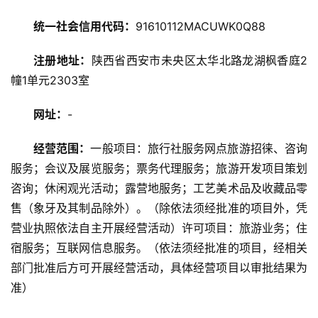
旅
统一社会信用代码：
91610112MACUWK0Q88
游
攻
注册地址：
陕西省西安市未央区太华北路龙湖枫香庭2
略
幢1单元2303室
美
网址：
-
食
特
经营范围：
一般项目：旅行社服务网点旅游招徕、咨询
产
服务；会议及展览服务；票务代理服务；旅游开发项目策划
咨询；休闲观光活动；露营地服务；工艺美术品及收藏品零
热
售（象牙及其制品除外）。（除依法须经批准的项目外，凭
门
营业执照依法自主开展经营活动）许可项目：旅游业务；住
景
点
宿服务；互联网信息服务。（依法须经批准的项目，经相关
部门批准后方可开展经营活动，具体经营项目以审批结果为
旅
准）
游