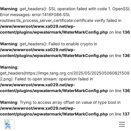
Warning
: get_headers(): SSL operation failed with code 1. OpenSSL
Error messages: error:1416F086:SSL
routines:tls_process_server_certificate:certificate verify failed in
/www/wwwroot/www.xa029.net/wp-
content/plugins/wpwatermark/WaterMarkConfig.php
on line
136
Warning
: get_headers(): Failed to enable crypto in
/www/wwwroot/www.xa029.net/wp-
content/plugins/wpwatermark/WaterMarkConfig.php
on line
136
Warning
:
get_headers(https://imge.tang.org.cn/2025/05/202505060821509
2.png): Failed to open stream: operation failed in
/www/wwwroot/www.xa029.net/wp-
content/plugins/wpwatermark/WaterMarkConfig.php
on line
136
Warning
: Trying to access array offset on value of type bool in
/www/wwwroot/www.xa029.net/wp-
content/plugins/wpwatermark/WaterMarkConfig.php
on line
137