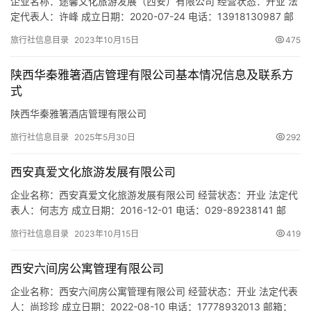
城
企业名称：途馨文化旅游发展（西安）有限公司 经营状态：开业 法
定代表人：许峰 成立日期：2020-07-24 电话：13918130987 邮
市
箱：1034292445@qq.com 统一社会信用代码：
旅行社信息目录
2023年10月15日
475
91610133MAB0J5Q503 注册地址：西安曲江新区雁翔路3001号
华商传媒中心2号楼13层 网址：- 经营范围：一般项目：会议及展览
陕西华秦雅箸酒店管理有限公司基本情况信息及联系方
服务；旅行社服务网…
式
陕西华秦雅箸酒店管理有限公司
旅行社信息目录
2025年5月30日
292
西安真爱文化旅游发展有限公司
企业名称：西安真爱文化旅游发展有限公司 经营状态：开业 法定代
表人：何志方 成立日期：2016-12-01 电话：029-89238141 邮
箱：583684526@qq.com 统一社会信用代码：
旅行社信息目录
2023年10月15日
419
91610116MA6U0GM17T 注册地址：西安市长安区杨庄街办大寨村
二组260号对面 网址：- 经营范围：一般项目：游览景区管理；旅游
西安六间房公寓管理有限公司
开发项目策划咨询；园区…
企业名称：西安六间房公寓管理有限公司 经营状态：开业 法定代表
人：尚珍珍 成立日期：2022-08-10 电话：17778932013 邮箱：