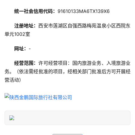
攻
略
统一社会信用代码：
91610133MA6TX139X6
注册地址：
西安市莲湖区自强西路梅苑温泉小区西院东
美
食
单元1002室
特
产
网址：
-
经营范围：
许可经营项目：国内旅游业务、入境旅游业
热
务。（依法需经批准的项目，经相关部门批准后方可开展经
门
景
营活动）
点
旅
游
信
息
登录
注册