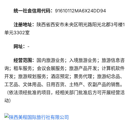
游
统一社会信用代码：
91610112MA6X24DD94
攻
略
注册地址：
陕西省西安市未央区明光路阳光北郡3号楼1
单元3302室
美
食
网址：
-
特
产
经营范围：
国内旅游业务；入境旅游业务；旅游信息咨
询；租车服务；会议会展服务；旅游产品开发；计算机软件
热
开发；旅游规划服务；酒店预定；票务代理；旅游纪念品、
门
工艺品、文体用品、日用百货、土特产、农副产品的销售。
景
点
（依法须经批准的项目，经相关部门批准后方可开展经营活
动）
旅
游
信
息