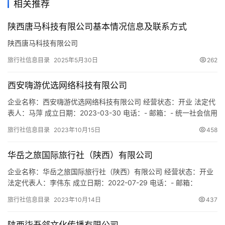
相关推荐
游
城
陕西唐马科技有限公司基本情况信息及联系方式
市
陕西唐马科技有限公司
旅行社信息目录
2025年5月30日
262
西安嗨游优选网络科技有限公司
企业名称：西安嗨游优选网络科技有限公司 经营状态：开业 法定代
表人：马萍 成立日期：2023-03-30 电话：- 邮箱：- 统一社会信用
代码：91610133MACC9L3X50 注册地址：陕西省西安市曲江新区
旅行社信息目录
2023年10月15日
458
雁翔路59号华润置地时光里3栋116室 网址：- 经营范围：一般项
目：网络技术服务；信息技术咨询服务；计算机及通讯设备租赁；
华岳之旅国际旅行社（陕西）有限公司
广告设计、代理；广告制作…
企业名称：华岳之旅国际旅行社（陕西）有限公司 经营状态：开业
法定代表人：李伟东 成立日期：2022-07-29 电话：- 邮箱：
2293112935@qq.com 统一社会信用代码：
旅行社信息目录
2023年10月14日
437
91610113MABWJGEJ89 注册地址：陕西省西安市雁塔区太白南路
263号新一代国际公寓C座C1820室 网址：www.hyzlv.com 经营范