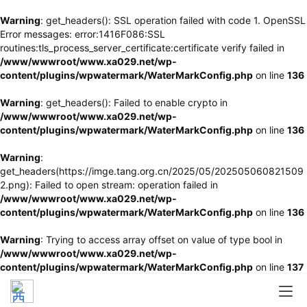
Warning
: get_headers(): SSL operation failed with code 1. OpenSSL
Error messages: error:1416F086:SSL
routines:tls_process_server_certificate:certificate verify failed in
/www/wwwroot/www.xa029.net/wp-
content/plugins/wpwatermark/WaterMarkConfig.php
on line
136
Warning
: get_headers(): Failed to enable crypto in
/www/wwwroot/www.xa029.net/wp-
content/plugins/wpwatermark/WaterMarkConfig.php
on line
136
Warning
:
get_headers(https://imge.tang.org.cn/2025/05/202505060821509
2.png): Failed to open stream: operation failed in
/www/wwwroot/www.xa029.net/wp-
content/plugins/wpwatermark/WaterMarkConfig.php
on line
136
Warning
: Trying to access array offset on value of type bool in
/www/wwwroot/www.xa029.net/wp-
content/plugins/wpwatermark/WaterMarkConfig.php
on line
137