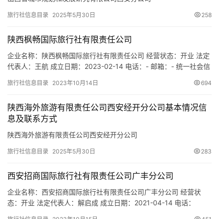
市
旅行社信息目录
2025年5月30日
258
陕西枫畅国际旅行社有限责任公司
企业名称：陕西枫畅国际旅行社有限责任公司 经营状态：开业 法定
代表人：王航 成立日期：2023-02-14 电话：- 邮箱：- 统一社会信
用代码：91610104MAC7UQJHXE 注册地址：陕西省西安市莲湖区
旅行社信息目录
2023年10月14日
694
西关正街370号开元商住小区2单元2609室 网址：www.fcca6.com
经营范围：一般项目：旅行社服务网点旅游招徕、咨询服务；会议
陕西海外旅游有限责任公司西安经开分公司基本情况信
及展览服务…
息及联系方式
陕西海外旅游有限责任公司西安经开分公司
旅行社信息目录
2025年5月30日
283
西安招商国际旅行社有限责任公司广丰分公司
企业名称：西安招商国际旅行社有限责任公司广丰分公司 经营状
态：开业 法定代表人：解启成 成立日期：2021-04-14 电话：
13659145538 邮箱：- 统一社会信用代码：