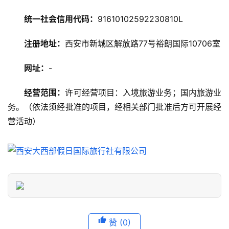
略
统一社会信用代码：
91610102592230810L
美
注册地址：
西安市新城区解放路77号裕朗国际10706室
食
特
网址：
-
产
经营范围：
许可经营项目：入境旅游业务；国内旅游业
热
务。（依法须经批准的项目，经相关部门批准后方可开展经
门
营活动）
景
点
旅
游
信
息
登录
注册
赞
(0)
历