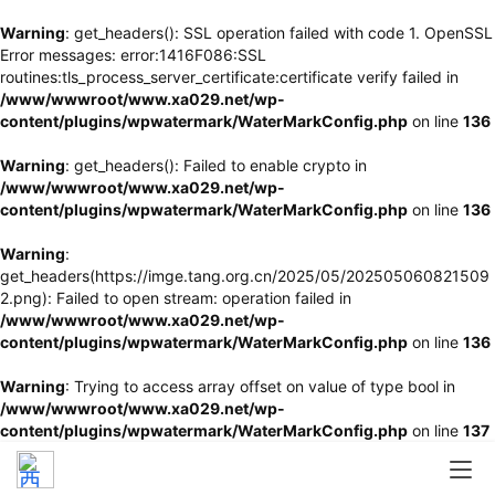
Warning
: get_headers(): SSL operation failed with code 1. OpenSSL
Error messages: error:1416F086:SSL
routines:tls_process_server_certificate:certificate verify failed in
/www/wwwroot/www.xa029.net/wp-
content/plugins/wpwatermark/WaterMarkConfig.php
on line
136
Warning
: get_headers(): Failed to enable crypto in
/www/wwwroot/www.xa029.net/wp-
content/plugins/wpwatermark/WaterMarkConfig.php
on line
136
Warning
:
get_headers(https://imge.tang.org.cn/2025/05/202505060821509
2.png): Failed to open stream: operation failed in
/www/wwwroot/www.xa029.net/wp-
content/plugins/wpwatermark/WaterMarkConfig.php
on line
136
Warning
: Trying to access array offset on value of type bool in
/www/wwwroot/www.xa029.net/wp-
content/plugins/wpwatermark/WaterMarkConfig.php
on line
137