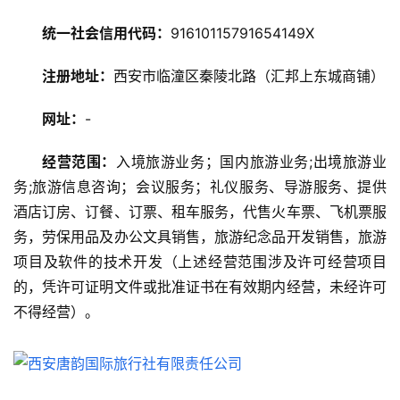
旅
游
统一社会信用代码：
91610115791654149X
攻
略
注册地址：
西安市临潼区秦陵北路（汇邦上东城商铺）
美
网址：
-
食
特
经营范围：
入境旅游业务；国内旅游业务;出境旅游业
产
务;旅游信息咨询；会议服务；礼仪服务、导游服务、提供
酒店订房、订餐、订票、租车服务，代售火车票、飞机票服
热
务，劳保用品及办公文具销售，旅游纪念品开发销售，旅游
门
项目及软件的技术开发（上述经营范围涉及许可经营项目
景
的，凭许可证明文件或批准证书在有效期内经营，未经许可
点
不得经营）。
旅
游
信