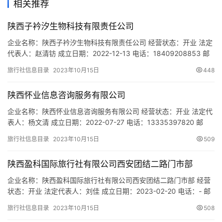
相关推荐
游
城
陕西子衿汐生物科技有限责任公司
市
企业名称：陕西子衿汐生物科技有限责任公司 经营状态：开业 法定
代表人：赵清钫 成立日期：2022-12-13 电话：18409208853 邮
箱：- 统一社会信用代码：91610112MAC42TGM4H 注册地址：陕
旅行社信息目录
2023年10月15日
448
西省西安市未央区未央路80号盛龙广场A区1单元1号楼1204-72号
网址：- 经营范围：一般项目：远程健康管理服务；健康咨询服务
陕西怀业信息咨询服务有限公司
（不含诊疗服…
企业名称：陕西怀业信息咨询服务有限公司 经营状态：开业 法定代
表人：杨文清 成立日期：2022-07-27 电话：13335397820 邮
箱：641981617@qq.com 统一社会信用代码：
旅行社信息目录
2023年10月15日
509
91610104MABWLMKF0C 注册地址：陕西省西安市莲湖区汉城南
路宏府鹍翔九天E区11号楼10105室 网址：- 经营范围：一般项目：
陕西盈科国际旅行社有限公司西安团结二路门市部
企业管理；企业管理咨询…
企业名称：陕西盈科国际旅行社有限公司西安团结二路门市部 经营
状态：开业 法定代表人：刘佳 成立日期：2023-02-20 电话：- 邮
箱：- 统一社会信用代码：91610135MAC9C05A6N 注册地址：陕
旅行社信息目录
2023年10月15日
508
西省西安市莲湖区团结二路33号 网址：- 经营范围：一般项目：旅