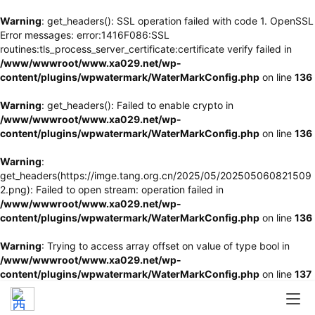
Warning
: get_headers(): SSL operation failed with code 1. OpenSSL
Error messages: error:1416F086:SSL
routines:tls_process_server_certificate:certificate verify failed in
/www/wwwroot/www.xa029.net/wp-
content/plugins/wpwatermark/WaterMarkConfig.php
on line
136
Warning
: get_headers(): Failed to enable crypto in
/www/wwwroot/www.xa029.net/wp-
content/plugins/wpwatermark/WaterMarkConfig.php
on line
136
Warning
:
get_headers(https://imge.tang.org.cn/2025/05/202505060821509
2.png): Failed to open stream: operation failed in
/www/wwwroot/www.xa029.net/wp-
content/plugins/wpwatermark/WaterMarkConfig.php
on line
136
Warning
: Trying to access array offset on value of type bool in
/www/wwwroot/www.xa029.net/wp-
content/plugins/wpwatermark/WaterMarkConfig.php
on line
137