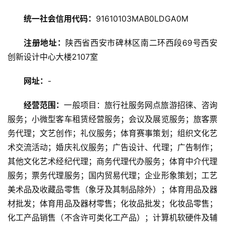
统一社会信用代码：
91610103MAB0LDGA0M
旅
注册地址：
陕西省西安市碑林区南二环西段69号西安
游
创新设计中心大楼2107室
资
讯
网址：
-
经营范围：
一般项目：旅行社服务网点旅游招徕、咨询
旅
游
服务；小微型客车租赁经营服务；会议及展览服务；旅客票
攻
务代理；文艺创作；礼仪服务；体育赛事策划；组织文化艺
略
术交流活动；婚庆礼仪服务；广告设计、代理；广告制作；
其他文化艺术经纪代理；商务代理代办服务；体育中介代理
美
服务；票务代理服务；国内贸易代理；企业形象策划；工艺
食
美术品及收藏品零售（象牙及其制品除外）；体育用品及器
特
材批发；体育用品及器材零售；化妆品批发；化妆品零售；
产
化工产品销售（不含许可类化工产品）；计算机软硬件及辅