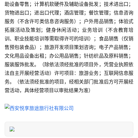
助设备零售；计算机软硬件及辅助设备批发；技术进出口；
热
门
货物进出口；进出口代理；酒店管理；餐饮管理；信息咨询
景
服务（不含许可类信息咨询服务）；户外用品销售；体验式
点
拓展活动及策划；健身休闲活动；业务培训（不含教育培
训、职业技能培训等需取得许可的培训）；食品销售（仅销
旅
售预包装食品）；旅游开发项目策划咨询；电子产品销售；
游
文化用品设备出租；办公用品销售；针纺织品及原料销售；
信
服装服饰批发。（除依法须经批准的项目外，凭营业执照依
息
登录
注册
法自主开展经营活动）许可项目：旅游业务；互联网信息服
务。（依法须经批准的项目，经相关部门批准后方可开展经
历
营活动，具体经营项目以审批结果为准）
史
文
化
导
游
之