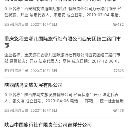
企业名称：西安凯旋铁道国际旅行社有限责任公司万寿路门市部 经
营状态：开业 法定代表人：宋宏安 成立日期：2019-07-04 电话：
029-86690109 邮箱：5615161@qq.com 统一社会信用代码：
旅行社信息目录
2023年10月15日
432
91610135MA6X0LRX71 注册地址：陕西省西安市新城区万寿北路
76号-2号 网址：- 经营范围：为设立社招徕游客提供宣传咨询服务
重庆悠程去哪儿国际旅行社有限公司西安团结二路门市
（依法须…
部
企业名称：重庆悠程去哪儿国际旅行社有限公司西安团结二路门市
部 经营状态：开业 法定代表人：高伟 成立日期：2017-12-08 电
话：13402945972 邮箱：519629244@qq.com 统一社会信用代
旅行社信息目录
2023年10月15日
525
码：91610135MA6UPA2M18 注册地址：陕西省西安市莲湖区团结
二路13号 网址：- 经营范围：为设立社招徕游客提供宣传咨询服务
陕西酷鸟文旅发展有限公司
（依法须经…
企业名称：陕西酷鸟文旅发展有限公司 经营状态：开业 法定代表
人：张文博 成立日期：2023-04-06 电话：- 邮箱：- 统一社会信用
代码：91610132MACF88HP0L 注册地址：陕西省西安市经济技术
旅行社信息目录
2023年10月15日
476
开发区元朔路北客站南广场负二楼N区 网址：- 经营范围：一般项
目：技术服务、技术开发、技术咨询、技术交流、技术转让、技术
陕西中国旅行社有限责任公司吉祥分公司
推广；信息技术咨询服务；信息系…