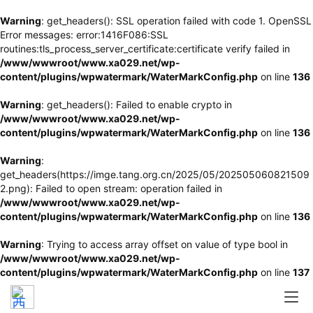
Warning
: get_headers(): SSL operation failed with code 1. OpenSSL
Error messages: error:1416F086:SSL
routines:tls_process_server_certificate:certificate verify failed in
/www/wwwroot/www.xa029.net/wp-
content/plugins/wpwatermark/WaterMarkConfig.php
on line
136
Warning
: get_headers(): Failed to enable crypto in
/www/wwwroot/www.xa029.net/wp-
content/plugins/wpwatermark/WaterMarkConfig.php
on line
136
Warning
:
get_headers(https://imge.tang.org.cn/2025/05/202505060821509
2.png): Failed to open stream: operation failed in
/www/wwwroot/www.xa029.net/wp-
content/plugins/wpwatermark/WaterMarkConfig.php
on line
136
Warning
: Trying to access array offset on value of type bool in
/www/wwwroot/www.xa029.net/wp-
content/plugins/wpwatermark/WaterMarkConfig.php
on line
137