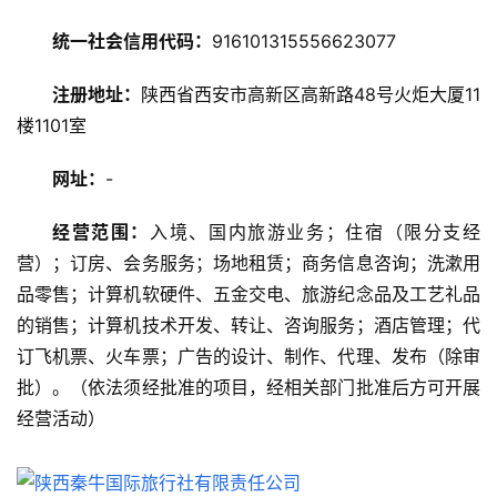
旅
统一社会信用代码：
916101315556623077
游
攻
注册地址：
陕西省西安市高新区高新路48号火炬大厦11
略
楼1101室
美
网址：
-
食
特
经营范围：
入境、国内旅游业务；住宿（限分支经
产
营）；订房、会务服务；场地租赁；商务信息咨询；洗漱用
品零售；计算机软硬件、五金交电、旅游纪念品及工艺礼品
热
的销售；计算机技术开发、转让、咨询服务；酒店管理；代
门
景
订飞机票、火车票；广告的设计、制作、代理、发布（除审
点
批）。（依法须经批准的项目，经相关部门批准后方可开展
经营活动）
旅
游
信