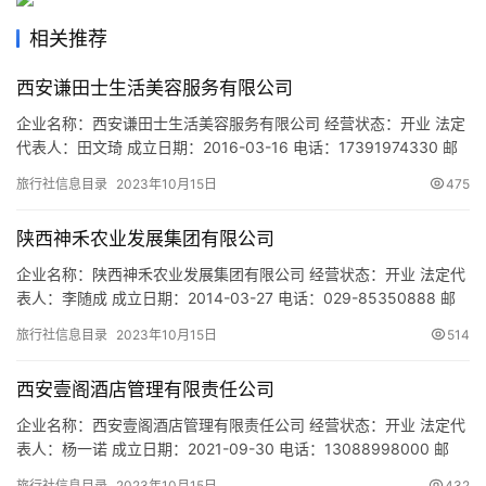
旅
游
相关推荐
城
西安谦田士生活美容服务有限公司
市
企业名称：西安谦田士生活美容服务有限公司 经营状态：开业 法定
代表人：田文琦 成立日期：2016-03-16 电话：17391974330 邮
箱：13299005768@163.com 统一社会信用代码：
旅行社信息目录
2023年10月15日
475
91610113MA6TXNBP14 注册地址：陕西省西安市雁塔区电子一路
二府庄新都荟4号楼二层3号商铺 网址：- 经营范围：一般项目：社
陕西神禾农业发展集团有限公司
会经济咨询服务；企…
企业名称：陕西神禾农业发展集团有限公司 经营状态：开业 法定代
表人：李随成 成立日期：2014-03-27 电话：029-85350888 邮
箱：603130389@qq.com 统一社会信用代码：
旅行社信息目录
2023年10月15日
514
91610116095565361N 注册地址：陕西省西安市长安区王曲街办
鱼包头村1号 网址：- 经营范围：农产品及农副产品的初级加工及销
西安壹阁酒店管理有限责任公司
售（专项许可除外）；农业…
企业名称：西安壹阁酒店管理有限责任公司 经营状态：开业 法定代
表人：杨一诺 成立日期：2021-09-30 电话：13088998000 邮
箱：- 统一社会信用代码：91610113MAB10WD24C 注册地址：陕
旅行社信息目录
2023年10月15日
432