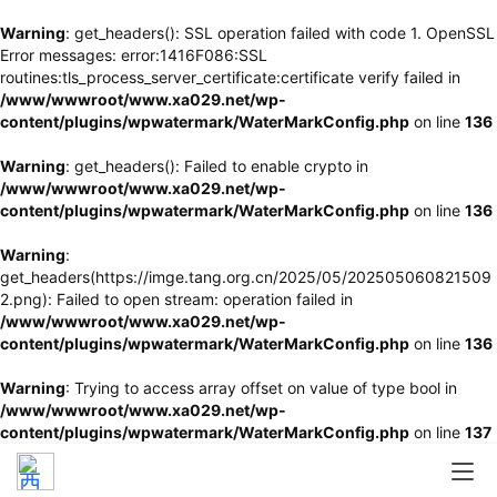
Warning
: get_headers(): SSL operation failed with code 1. OpenSSL
Error messages: error:1416F086:SSL
routines:tls_process_server_certificate:certificate verify failed in
/www/wwwroot/www.xa029.net/wp-
content/plugins/wpwatermark/WaterMarkConfig.php
on line
136
Warning
: get_headers(): Failed to enable crypto in
/www/wwwroot/www.xa029.net/wp-
content/plugins/wpwatermark/WaterMarkConfig.php
on line
136
Warning
:
get_headers(https://imge.tang.org.cn/2025/05/202505060821509
2.png): Failed to open stream: operation failed in
/www/wwwroot/www.xa029.net/wp-
content/plugins/wpwatermark/WaterMarkConfig.php
on line
136
Warning
: Trying to access array offset on value of type bool in
/www/wwwroot/www.xa029.net/wp-
content/plugins/wpwatermark/WaterMarkConfig.php
on line
137