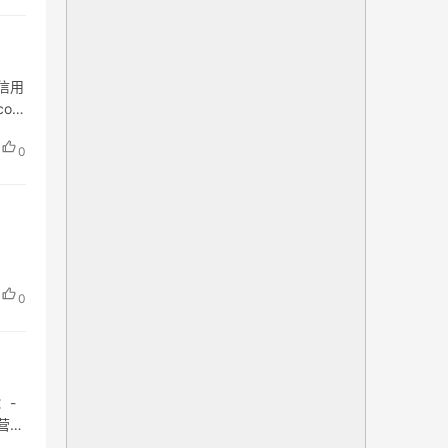
信用
com
0
0
：-
经营范