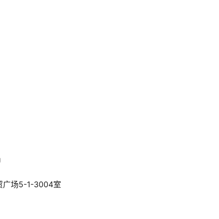
U
场5-1-3004室