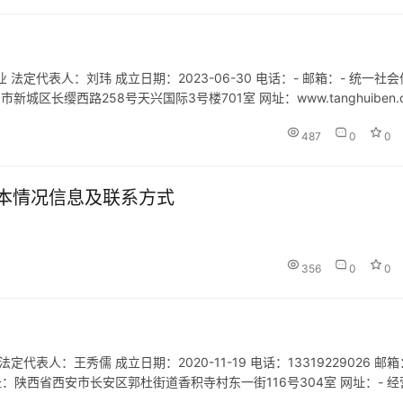
定代表人：刘玮 成立日期：2023-06-30 电话：- 邮箱：- 统一社会
市新城区长缨西路258号天兴国际3号楼701室 网址：www.tanghuiben.
的教育培训活动）；组…
487
0
0
本情况信息及联系方式
356
0
0
人：王秀儒 成立日期：2020-11-19 电话：13319229026 邮箱
册地址：陕西省西安市长安区郭杜街道香积寺村东一街116号304室 网址：- 
展览服务；农村民间工艺及制品…