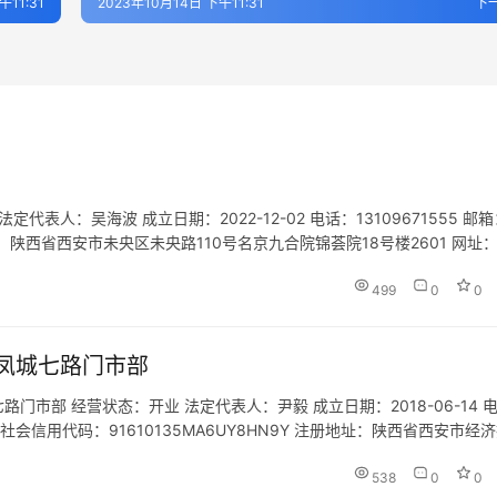
午11:31
2023年10月14日 下午11:31
下
人：吴海波 成立日期：2022-12-02 电话：13109671555 邮箱
地址：陕西省西安市未央区未央路110号名京九合院锦荟院18号楼2601 网址：
内货物运输代理；旅客票务…
499
0
0
凤城七路门市部
市部 经营状态：开业 法定代表人：尹毅 成立日期：2018-06-14 
m 统一社会信用代码：91610135MA6UY8HN9Y 注册地址：陕西省西安市经
营范围：为设立社招徕游客…
538
0
0