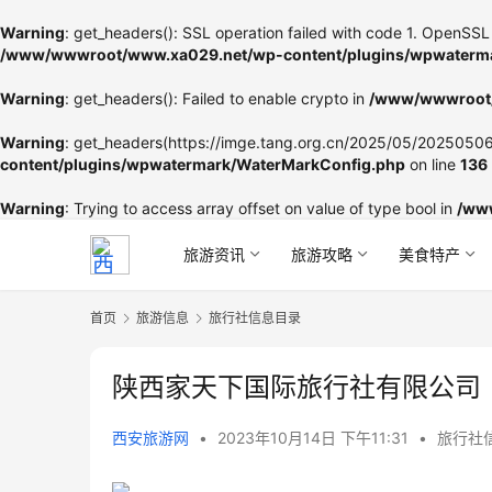
Warning
: get_headers(): SSL operation failed with code 1. OpenSSL 
/www/wwwroot/www.xa029.net/wp-content/plugins/wpwaterma
Warning
: get_headers(): Failed to enable crypto in
/www/wwwroot/
Warning
: get_headers(https://imge.tang.org.cn/2025/05/202505060
content/plugins/wpwatermark/WaterMarkConfig.php
on line
136
Warning
: Trying to access array offset on value of type bool in
/ww
旅游资讯
旅游攻略
美食特产
首页
旅游信息
旅行社信息目录
陕西家天下国际旅行社有限公司
西安旅游网
•
2023年10月14日 下午11:31
•
旅行社