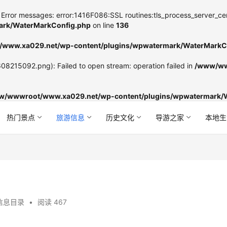
Error messages: error:1416F086:SSL routines:tls_process_server_certifi
rk/WaterMarkConfig.php
on line
136
www.xa029.net/wp-content/plugins/wpwatermark/WaterMarkC
8215092.png): Failed to open stream: operation failed in
/www/ww
w/wwwroot/www.xa029.net/wp-content/plugins/wpwatermark/
热门景点
旅游信息
历史文化
导游之家
本地生
信息目录
•
阅读 467