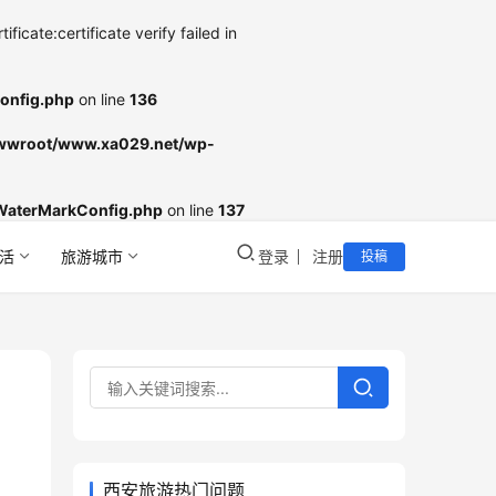
cate:certificate verify failed in
onfig.php
on line
136
wroot/www.xa029.net/wp-
WaterMarkConfig.php
on line
137
活
旅游城市
登录
注册
投稿
西安旅游热门问题