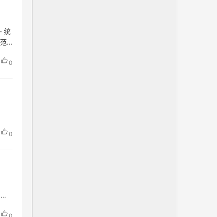
 统
营范
0
0
：
山镇
0