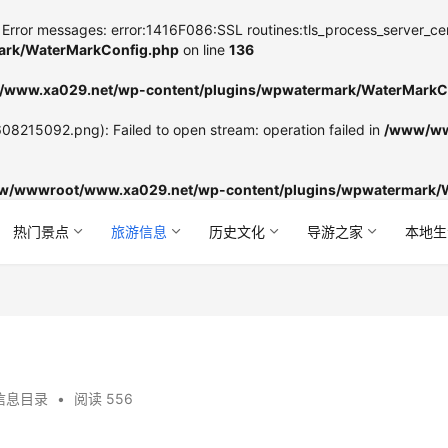
Error messages: error:1416F086:SSL routines:tls_process_server_certifi
rk/WaterMarkConfig.php
on line
136
www.xa029.net/wp-content/plugins/wpwatermark/WaterMarkC
8215092.png): Failed to open stream: operation failed in
/www/ww
w/wwwroot/www.xa029.net/wp-content/plugins/wpwatermark/
热门景点
旅游信息
历史文化
导游之家
本地生
信息目录
•
阅读 556