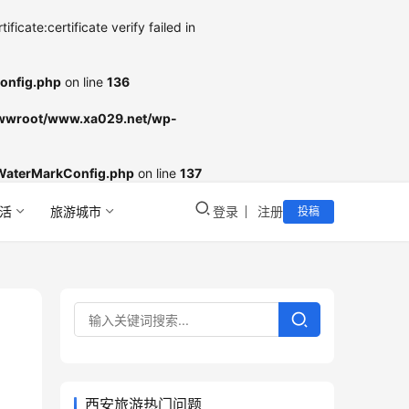
cate:certificate verify failed in
onfig.php
on line
136
wroot/www.xa029.net/wp-
WaterMarkConfig.php
on line
137
活
旅游城市
登录
注册
投稿
西安旅游热门问题