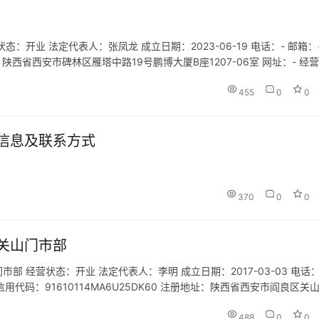
开业 法定代表人：张凤龙 成立日期：2023-06-19 电话：- 邮箱：-
址：陕西省西安市碑林区雁塔中路19号鹏博大厦B座1207-06室 网址：- 经
信息咨询服务（不含许可类信息咨询服…
455
0
0
信息及联系方式
370
0
0
关山门市部
 经营状态：开业 法定代表人：李明 成立日期：2017-03-03 电话
统一社会信用代码：91610114MA6U25DK60 注册地址：陕西省西安市阎良区关
供咨询、宣传服务(依法须经…
488
0
0