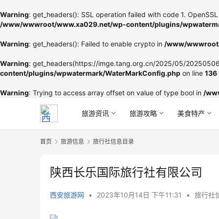
Warning
: get_headers(): SSL operation failed with code 1. OpenSSL 
/www/wwwroot/www.xa029.net/wp-content/plugins/wpwaterma
Warning
: get_headers(): Failed to enable crypto in
/www/wwwroot/
Warning
: get_headers(https://imge.tang.org.cn/2025/05/202505060
content/plugins/wpwatermark/WaterMarkConfig.php
on line
136
Warning
: Trying to access array offset on value of type bool in
/ww
旅游资讯
旅游攻略
美食特产
首页
旅游信息
旅行社信息目录
陕西长乐国际旅行社有限公司
西安旅游网
•
2023年10月14日 下午11:31
•
旅行社