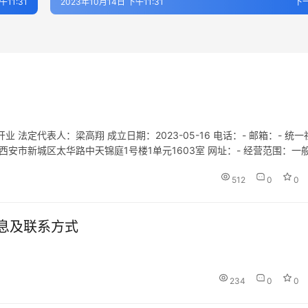
午11:31
2023年10月14日 下午11:31
下
法定代表人：梁高翔 成立日期：2023-05-16 电话：- 邮箱：- 统一
陕西省西安市新城区太华路中天锦庭1号楼1单元1603室 网址：- 经营范围：一
服务；休闲观光活动；信息咨询服务（不…
512
0
0
息及联系方式
234
0
0