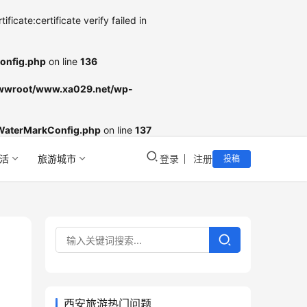
cate:certificate verify failed in
onfig.php
on line
136
wroot/www.xa029.net/wp-
WaterMarkConfig.php
on line
137
活
旅游城市
登录
注册
投稿
西安旅游热门问题