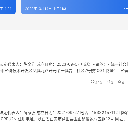
午11:31
2023年10月14日 下午11:31
下
代表人：陈金婵 成立日期：2023-09-07 电话：- 邮箱：- 统一社会
省西安市经济技术开发区凤城九路开元第一城青西社区7号楼1004 网址：- 经
；旅行社服务网点旅游招徕、咨询服务；旅…
433
0
0
人：阮家强 成立日期：2021-09-27 电话：15332457112 邮箱
2MAB10RFU2N 注册地址：陕西省西安市蓝田县玉山镇翟家村五组12号 网址：-
、景区小型设施娱乐活动…