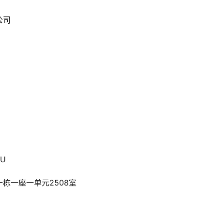
公司
8U
栋一座一单元2508室