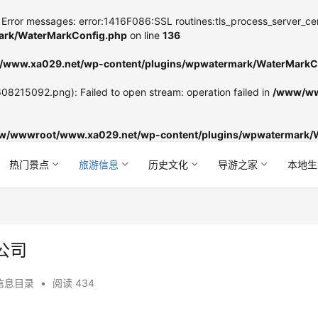
Error messages: error:1416F086:SSL routines:tls_process_server_certifi
rk/WaterMarkConfig.php
on line
136
www.xa029.net/wp-content/plugins/wpwatermark/WaterMarkC
8215092.png): Failed to open stream: operation failed in
/www/ww
w/wwwroot/www.xa029.net/wp-content/plugins/wpwatermark/
热门景点
旅游信息
历史文化
导游之家
本地生
公司
信息目录
•
阅读 434