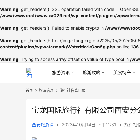
Warning
: get_headers(): SSL operation failed with code 1. OpenSSL 
/www/wwwroot/www.xa029.net/wp-content/plugins/wpwaterma
Warning
: get_headers(): Failed to enable crypto in
/www/wwwroot/
Warning
: get_headers(https://imge.tang.org.cn/2025/05/202505060
content/plugins/wpwatermark/WaterMarkConfig.php
on line
136
Warning
: Trying to access array offset on value of type bool in
/ww
旅游资讯
旅游攻略
美食特产
首页
旅游信息
旅行社信息目录
宝龙国际旅行社有限公司西安分
西安旅游网
•
2023年10月14日 下午11:31
•
旅行社