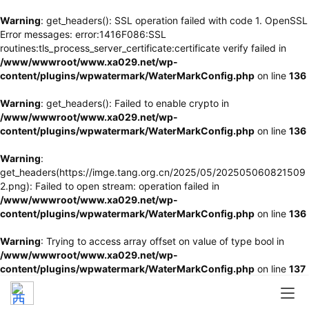
Warning
: get_headers(): SSL operation failed with code 1. OpenSSL
Error messages: error:1416F086:SSL
routines:tls_process_server_certificate:certificate verify failed in
/www/wwwroot/www.xa029.net/wp-
content/plugins/wpwatermark/WaterMarkConfig.php
on line
136
Warning
: get_headers(): Failed to enable crypto in
/www/wwwroot/www.xa029.net/wp-
content/plugins/wpwatermark/WaterMarkConfig.php
on line
136
Warning
:
get_headers(https://imge.tang.org.cn/2025/05/202505060821509
2.png): Failed to open stream: operation failed in
/www/wwwroot/www.xa029.net/wp-
content/plugins/wpwatermark/WaterMarkConfig.php
on line
136
Warning
: Trying to access array offset on value of type bool in
/www/wwwroot/www.xa029.net/wp-
content/plugins/wpwatermark/WaterMarkConfig.php
on line
137