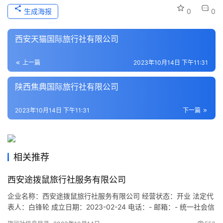
史
生成海报
0
0
文
化
西安天猫国际旅行社有限公司
导
上一篇
2023年10月14日 下午11:31
游
之
陕西焦典国际旅行社有限公司
家
2023年10月14日 下午11:31
下一篇
本
地
生
相关推荐
活
西安途拨鼠旅行社服务有限公司
旅
企业名称：西安途拨鼠旅行社服务有限公司 经营状态：开业 法定代
游
表人：白锋轮 成立日期：2023-02-24 电话：- 邮箱：- 统一社会信
城
用代码：91610115MACAPMKB18 注册地址：陕西省西安市临潼区
市