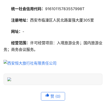
略
统一社会信用代码：
91610115783557998T
美
食
注册地址：
西安市临潼区人民北路富强大厦305室
特
产
网址：
-
经营范围：
许可经营项目：入境旅游业务；国内旅游业
热
务；商务会议服务。
门
景
点
旅
游
信
息
登录
注册
赞
(0)
历