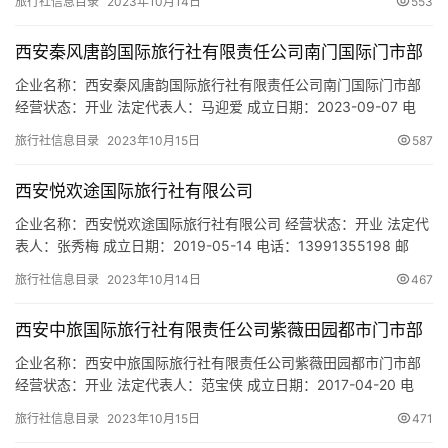
旅行社信息目录
2023年10月14日
553
东关正街328号17栋1单元504 网址：- 经营范围：一般项目：旅行
社服务网点旅游招徕、咨询服务；会议及展览服务；小微型客车租
西安秦风唐韵国际旅行社有限责任公司南门国际门市部
赁经营服务；代驾服务…
企业名称：西安秦风唐韵国际旅行社有限责任公司南门国际门市部
经营状态：开业 法定代表人：马迎爱 成立日期：2023-09-07 电
话：- 邮箱：- 统一社会信用代码：91610135MACXK2RD14 注册
旅行社信息目录
2023年10月15日
587
地址：陕西省西安市碑林区体育馆南路18号一楼 网址：- 经营范
围：一般项目：旅行社服务网点旅游招徕、咨询服务。（除依法须
西安悦欢途国际旅行社有限公司
经批准的项目外，凭营业执照依法自…
企业名称：西安悦欢途国际旅行社有限公司 经营状态：开业 法定代
表人：张秀梅 成立日期：2019-05-14 电话：13991355198 邮
箱：- 统一社会信用代码：91610113MA6WRNE30K 注册地址：陕
旅行社信息目录
2023年10月14日
467
西省西安市雁塔区西影路57号7幢20102室 网址：- 经营范围：一般
项目：旅行社服务网点旅游招徕、咨询服务；旅游开发项目策划咨
西安中旅国际旅行社有限责任公司紫薇田园都市门市部
询；旅客票务代理…
企业名称：西安中旅国际旅行社有限责任公司紫薇田园都市门市部
经营状态：开业 法定代表人：范宝侠 成立日期：2017-04-20 电
话：13772570004 邮箱：619847270@qq.com 统一社会信用代
旅行社信息目录
2023年10月15日
471
码：91610131MA6U41YU1F 注册地址：陕西省西安市高新区高新