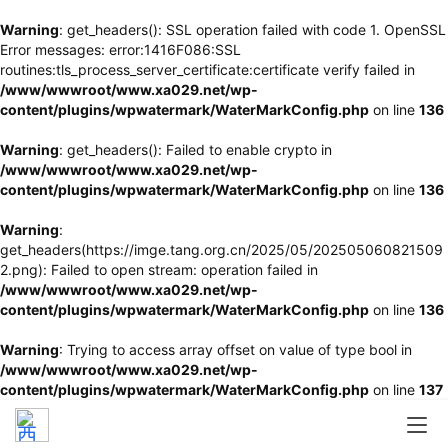
Warning
: get_headers(): SSL operation failed with code 1. OpenSSL
Error messages: error:1416F086:SSL
routines:tls_process_server_certificate:certificate verify failed in
/www/wwwroot/www.xa029.net/wp-
content/plugins/wpwatermark/WaterMarkConfig.php
on line
136
Warning
: get_headers(): Failed to enable crypto in
/www/wwwroot/www.xa029.net/wp-
content/plugins/wpwatermark/WaterMarkConfig.php
on line
136
Warning
:
get_headers(https://imge.tang.org.cn/2025/05/202505060821509
2.png): Failed to open stream: operation failed in
/www/wwwroot/www.xa029.net/wp-
content/plugins/wpwatermark/WaterMarkConfig.php
on line
136
Warning
: Trying to access array offset on value of type bool in
/www/wwwroot/www.xa029.net/wp-
content/plugins/wpwatermark/WaterMarkConfig.php
on line
137