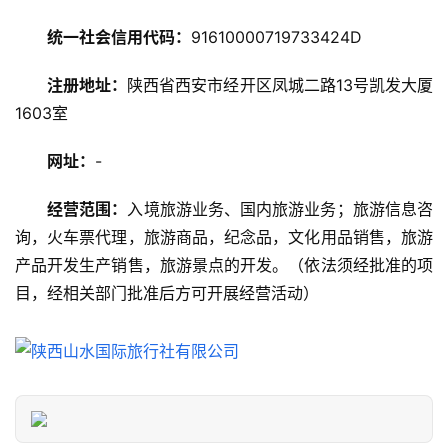
攻
略
统一社会信用代码：
91610000719733424D
注册地址：
陕西省西安市经开区凤城二路13号凯发大厦
美
1603室
食
特
网址：
-
产
经营范围：
入境旅游业务、国内旅游业务；旅游信息咨
热
询，火车票代理，旅游商品，纪念品，文化用品销售，旅游
门
产品开发生产销售，旅游景点的开发。（依法须经批准的项
景
点
目，经相关部门批准后方可开展经营活动）
旅
游
信
息
登录
注册