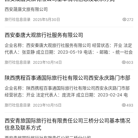
城
市
西安晟唐文旅有限公司
旅行社信息目录
2025年5月30日
272
西安秦唐大观旅行社服务有限公司
企业名称：西安秦唐大观旅行社服务有限公司 经营状态：开业 法定
代表人：张亚静 成立日期：2023-05-19 电话：- 邮箱：- 统一社会
信用代码：91610132MACJXU0T5A 注册地址：陕西省西安市经济
旅行社信息目录
2023年10月14日
603
技术开发区凤城九路青门口花园2-2-505 网址：- 经营范围：一般
项目：旅行社服务网点旅游招徕、咨询服务；会议及展览服务；信
陕西携程百事通国际旅行社有限公司西安永庆路门市部
息咨询服务（不含许可类…
企业名称：陕西携程百事通国际旅行社有限公司西安永庆路门市部
经营状态：开业 法定代表人：庞流洋 成立日期：2023-02-24 电
话：- 邮箱：- 统一社会信用代码：91610135MACAPJDF1K 注册地
旅行社信息目录
2023年10月15日
493
址：陕西省西安市未央区永庆路256号阳光城檀悦4号楼底商4-
30106 网址：- 经营范围：一般项目：旅行社服务网点旅游招徕、
西安青旅国际旅行社有限责任公司三桥分公司基本情况
咨询服务。(除依法须经批…
信息及联系方式
西安青旅国际旅行社有限责任公司三桥分公司