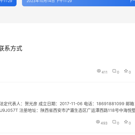
午11:29
2023年10月14日 下午11:29
下
联系方式
411
0
0
人：贺光彦 成立日期：2017-11-06 电话：18691881099 邮箱
6MA6U9J057T 注册地址：陕西省西安市浐灞生态区广运潭西路118号中海悦墅
务；国内贸易代理…
493
0
0