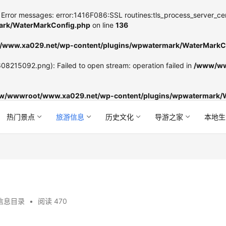
Error messages: error:1416F086:SSL routines:tls_process_server_certifi
rk/WaterMarkConfig.php
on line
136
www.xa029.net/wp-content/plugins/wpwatermark/WaterMarkC
8215092.png): Failed to open stream: operation failed in
/www/ww
w/wwwroot/www.xa029.net/wp-content/plugins/wpwatermark/
热门景点
旅游信息
历史文化
导游之家
本地生
信息目录
•
阅读 470