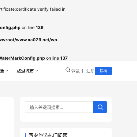
cate:certificate verify failed in
onfig.php
on line
136
wroot/www.xa029.net/wp-
WaterMarkConfig.php
on line
137
活
旅游城市
登录
注册
投稿
西安旅游热门问题