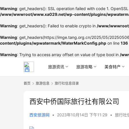
Warning
: get_headers(): SSL operation failed with code 1. OpenSSL 
/www/wwwroot/www.xa029.net/wp-content/plugins/wpwaterma
Warning
: get_headers(): Failed to enable crypto in
/www/wwwroot/
Warning
: get_headers(https://imge.tang.org.cn/2025/05/202505060
content/plugins/wpwatermark/WaterMarkConfig.php
on line
136
Warning
: Trying to access array offset on value of type bool in
/ww
旅游资讯
旅游攻略
美食特产
首页
旅游信息
旅行社信息目录
西安中侨国际旅行社有限公司
西安旅游网
•
2023年10月14日 下午11:29
•
旅行社