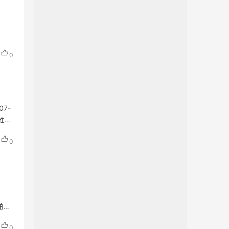
0
7-
市雁塔
0
俑馆
0