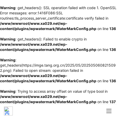
Warning
: get_headers(): SSL operation failed with code 1. OpenSSL
Error messages: error:1416F086:SSL
routines:tls_process_server_certificate:certificate verify failed in
/www/wwwroot/www.xa029.net/wp-
content/plugins/wpwatermark/WaterMarkConfig.php
on line
136
Warning
: get_headers(): Failed to enable crypto in
/www/wwwroot/www.xa029.net/wp-
content/plugins/wpwatermark/WaterMarkConfig.php
on line
136
Warning
:
get_headers(https://imge.tang.org.cn/2025/05/202505060821509
2.png): Failed to open stream: operation failed in
/www/wwwroot/www.xa029.net/wp-
content/plugins/wpwatermark/WaterMarkConfig.php
on line
136
Warning
: Trying to access array offset on value of type bool in
/www/wwwroot/www.xa029.net/wp-
content/plugins/wpwatermark/WaterMarkConfig.php
on line
137