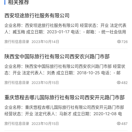
相关推荐
游
城
西安坦途旅行社服务有限公司
市
企业名称：西安坦途旅行社服务有限公司 经营状态：开业 法定代表
人：臧玉梅 成立日期：2023-01-17 电话：- 邮箱：- 统一社会信用
代码：91610133MAC6N5CE49 注册地址：陕西省西安市曲江新区
旅行社信息目录
2023年10月14日
726
雁翔路旺座曲江C座12605室 网址：- 经营范围：一般项目：休闲观
光活动；票务代理服务；农村民间工艺及制品、休闲农业和乡村旅
陕西宝中国际旅行社有限公司西安农兴路门市部
游资源的开发经营；个人…
企业名称：陕西宝中国际旅行社有限公司西安农兴路门市部 经营状
态：开业 法定代表人：刘勇 成立日期：2018-10-25 电话：- 邮
箱：- 统一社会信用代码：91610135MA6W59KH51 注册地址：陕
旅行社信息目录
2023年10月15日
482
西省西安市莲湖区农兴路金龙小区东排7号 网址：- 经营范围：为设
立社招徕游客提供宣传咨询服务。（依法须经批准的项目，经相关
重庆悠程去哪儿国际旅行社有限公司西安开元路门市部
部门批准后方可展开经营服务）
企业名称：重庆悠程去哪儿国际旅行社有限公司西安开元路门市部
经营状态：开业 法定代表人：马新才 成立日期：2020-12-08 电
话：13753195033 邮箱：114822701@QQ.COM 统一社会信用代
旅行社信息目录
2023年10月15日
487
码：91610132MAB0N4YQ28 注册地址：陕西省西安市经济技术开