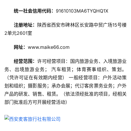
旅
游
统一社会信用代码：
91610103MA6TYQHQ1X
攻
略
注册地址：
陕西省西安市碑林区长安路中贸广场15号楼
2单元2601室
美
食
网址：
www.maike66.com
特
产
经营范围：
许可经营项目：国内旅游业务、入境旅游业
务、出境旅游业务； 汽车租赁；体育赛事组织、策划。
热
（凭许可证在有效期内经营） 一般经营项目：户外活动策
门
划和组织；摄影服务；承办会展；代订客房票务业务；户外
景
产品的研发、销售、租赁。（依法须经批准的项目，经相关
点
部门批准后方可开展经营活动）
旅
游
信