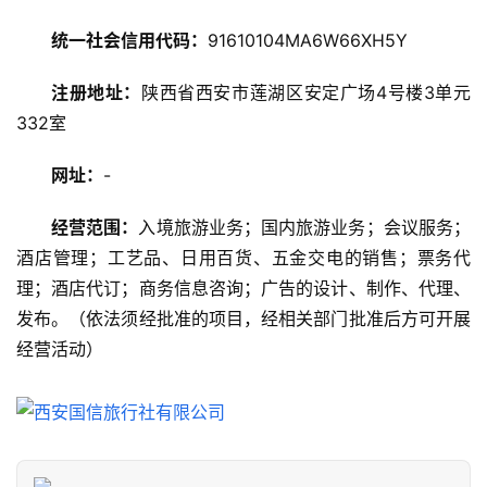
游
统一社会信用代码：
91610104MA6W66XH5Y
攻
略
注册地址：
陕西省西安市莲湖区安定广场4号楼3单元
332室
美
食
网址：
-
特
产
经营范围：
入境旅游业务；国内旅游业务；会议服务；
酒店管理；工艺品、日用百货、五金交电的销售；票务代
热
理；酒店代订；商务信息咨询；广告的设计、制作、代理、
门
景
发布。（依法须经批准的项目，经相关部门批准后方可开展
点
经营活动）
旅
游
信
息