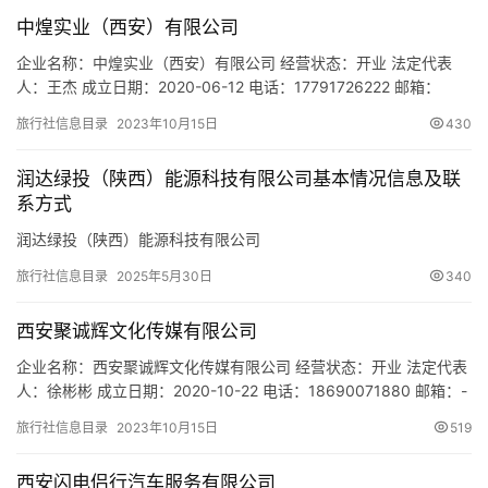
游
中煌实业（西安）有限公司
城
市
企业名称：中煌实业（西安）有限公司 经营状态：开业 法定代表
人：王杰 成立日期：2020-06-12 电话：17791726222 邮箱：
893026693@qq.com 统一社会信用代码：
旅行社信息目录
2023年10月15日
430
91610113MAB0H5Q33K 注册地址：陕西省西安市雁塔区东三爻长
仪路省直机关D区3号楼904房 网址：- 经营范围：一般项目：园林
润达绿投（陕西）能源科技有限公司基本情况信息及联
绿化工程施工；对外承包工程；金…
系方式
润达绿投（陕西）能源科技有限公司
旅行社信息目录
2025年5月30日
340
西安聚诚辉文化传媒有限公司
企业名称：西安聚诚辉文化传媒有限公司 经营状态：开业 法定代表
人：徐彬彬 成立日期：2020-10-22 电话：18690071880 邮箱：-
统一社会信用代码：91610112MAB0L4AB67 注册地址：陕西省西
旅行社信息目录
2023年10月15日
519
安市未央区朱宏路389号汉都新苑A区17-1-3302 网址：- 经营范
围：一般项目：市场营销策划；企业形象策划；网络技术服务；咨
西安闪电侣行汽车服务有限公司
询策划服务…