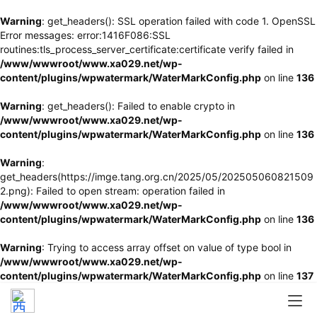
Warning
: get_headers(): SSL operation failed with code 1. OpenSSL
Error messages: error:1416F086:SSL
routines:tls_process_server_certificate:certificate verify failed in
/www/wwwroot/www.xa029.net/wp-
content/plugins/wpwatermark/WaterMarkConfig.php
on line
136
Warning
: get_headers(): Failed to enable crypto in
/www/wwwroot/www.xa029.net/wp-
content/plugins/wpwatermark/WaterMarkConfig.php
on line
136
Warning
:
get_headers(https://imge.tang.org.cn/2025/05/202505060821509
2.png): Failed to open stream: operation failed in
/www/wwwroot/www.xa029.net/wp-
content/plugins/wpwatermark/WaterMarkConfig.php
on line
136
Warning
: Trying to access array offset on value of type bool in
/www/wwwroot/www.xa029.net/wp-
content/plugins/wpwatermark/WaterMarkConfig.php
on line
137