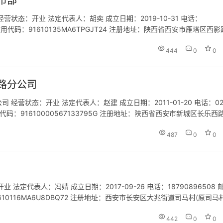
市部
态：开业 法定代表人：胡奕 成立日期：2019-10-31 电话：
一社会信用代码：91610135MA6TPGJT24 注册地址：陕西省西安市雁塔区西
客提供宣传、咨询服务。（依法须经…
444
0
0
路分公司
营状态：开业 法定代表人：赵建 成立日期：2011-01-20 电话：02
会信用代码：91610000567133795G 注册地址：陕西省西安市新城区长乐西
：- 经营范围：…
487
0
0
定代表人：冯婧 成立日期：2017-09-26 电话：18790896508 
91610116MA6U8DBQ72 注册地址：西安市长安区大兆街道司马村(原司马
禽家畜的养殖、销售；园…
442
0
0