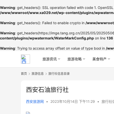
Warning
: get_headers(): SSL operation failed with code 1. OpenSSL 
/www/wwwroot/www.xa029.net/wp-content/plugins/wpwaterma
Warning
: get_headers(): Failed to enable crypto in
/www/wwwroot/
Warning
: get_headers(https://imge.tang.org.cn/2025/05/202505060
content/plugins/wpwatermark/WaterMarkConfig.php
on line
136
Warning
: Trying to access array offset on value of type bool in
/ww
旅游资讯
旅游攻略
美食特产
首页
旅游信息
旅行社信息目录
西安石油旅行社
西安旅游网
•
2023年10月14日 下午11:29
•
旅行社