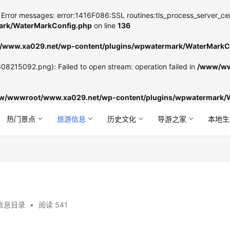
Error messages: error:1416F086:SSL routines:tls_process_server_certifi
rk/WaterMarkConfig.php
on line
136
www.xa029.net/wp-content/plugins/wpwatermark/WaterMarkC
8215092.png): Failed to open stream: operation failed in
/www/ww
w/wwwroot/www.xa029.net/wp-content/plugins/wpwatermark/
热门景点
旅游信息
历史文化
导游之家
本地生
信息目录
•
阅读 541