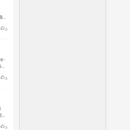
影路阳
0
9-
路
0
邮
村初
0