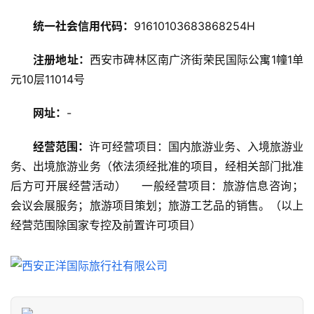
游
统一社会信用代码：
91610103683868254H
攻
略
注册地址：
西安市碑林区南广济街荣民国际公寓1幢1单
元10层11014号
美
食
网址：
-
特
产
经营范围：
许可经营项目：国内旅游业务、入境旅游业
务、出境旅游业务（依法须经批准的项目，经相关部门批准
热
后方可开展经营活动）    一般经营项目：旅游信息咨询；
门
景
会议会展服务；旅游项目策划；旅游工艺品的销售。（以上
点
经营范围除国家专控及前置许可项目）
旅
游
信
息