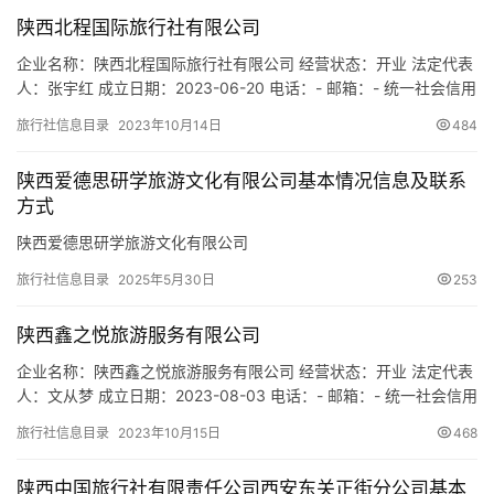
游
陕西北程国际旅行社有限公司
城
市
企业名称：陕西北程国际旅行社有限公司 经营状态：开业 法定代表
人：张宇红 成立日期：2023-06-20 电话：- 邮箱：- 统一社会信用
代码：91610103MACLFXK74N 注册地址：陕西省西安市碑林区长
旅行社信息目录
2023年10月14日
484
安北路41号嘉怡豪庭1幢1单元16层11606-1号 网址：- 经营范围：
一般项目：技术服务、技术开发、技术咨询、技术交流、技术转
陕西爱德思研学旅游文化有限公司基本情况信息及联系
让、技术推广；广告…
方式
陕西爱德思研学旅游文化有限公司
旅行社信息目录
2025年5月30日
253
陕西鑫之悦旅游服务有限公司
企业名称：陕西鑫之悦旅游服务有限公司 经营状态：开业 法定代表
人：文从梦 成立日期：2023-08-03 电话：- 邮箱：- 统一社会信用
代码：91610104MACRMMEM2J 注册地址：陕西省西安市莲湖区
旅行社信息目录
2023年10月15日
468
未央路12号世纪金圆B座1419室 网址：- 经营范围：一般项目：旅
行社服务网点旅游招徕、咨询服务；游览景区管理；旅游开发项目
陕西中国旅行社有限责任公司西安东关正街分公司基本
策划咨询；园区管理服务；…