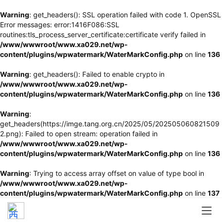
Warning
: get_headers(): SSL operation failed with code 1. OpenSSL
Error messages: error:1416F086:SSL
routines:tls_process_server_certificate:certificate verify failed in
/www/wwwroot/www.xa029.net/wp-
content/plugins/wpwatermark/WaterMarkConfig.php
on line
136
Warning
: get_headers(): Failed to enable crypto in
/www/wwwroot/www.xa029.net/wp-
content/plugins/wpwatermark/WaterMarkConfig.php
on line
136
Warning
:
get_headers(https://imge.tang.org.cn/2025/05/202505060821509
2.png): Failed to open stream: operation failed in
/www/wwwroot/www.xa029.net/wp-
content/plugins/wpwatermark/WaterMarkConfig.php
on line
136
Warning
: Trying to access array offset on value of type bool in
/www/wwwroot/www.xa029.net/wp-
content/plugins/wpwatermark/WaterMarkConfig.php
on line
137